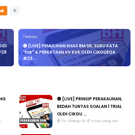
Terbaru
OGI
🔴 [LIVE] PEMULIHAN KHAS BM SR, SUKU KATA
#28
"tak" & PERKATAAN KV KVK OLEH CIKGUEQA
#23 …
ANG
🔴 [LIVE] PRINSIP PERAKAUNAN,
BEDAH TUNTAS SOALAN 1 TRIAL
OLEH CIKGU ...
u
Yu. Chekgu LK
6 hari yang lalu