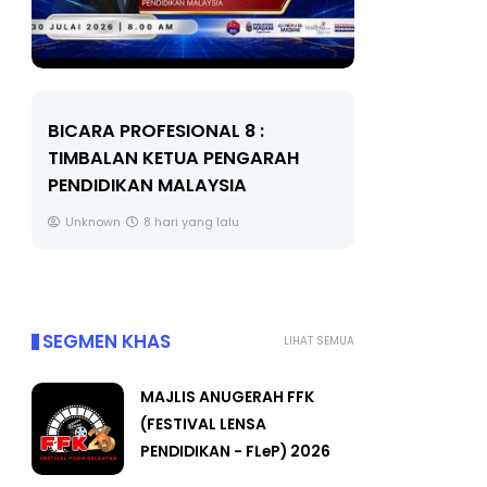
LIVE
BICARA KORPORAT 3 : PROGRAM
MAKANAN SELAMAT DAN
🔴 [LIVE]
BERKUALITI (AMALAN PER...
TAHUN 6 O
#ALLINONE
Unknown
8 hari yang lalu
Yu. Chekgu 
SEGMEN KHAS
LIHAT SEMUA
MAJLIS ANUGERAH FFK
(FESTIVAL LENSA
PENDIDIKAN - FLeP) 2026