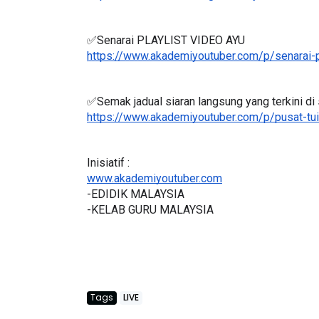
✅Senarai PLAYLIST VIDEO AYU
https://www.akademiyoutuber.com/p/senarai-p
LIVE
ejarah Tingkatan 4
✅Semak jadual siaran langsung yang terkini di s
🔴 [LIVE] PRINSI
Unknown
5 hari yang lalu
https://www.akademiyoutuber.com/p/pusat-tui
BEDAH TUNTAS SO
OLEH CIKGU ...
Inisiatif :
Yu. Chekgu LK
6 ha
www.akademiyoutuber.com
-EDIDIK MALAYSIA
-KELAB GURU MALAYSIA
Tags
LIVE