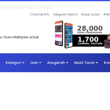
UNTAS SOALAN 1 TRIAL OLEH CIKGU ...
Channel AYU
Telegram Rasmi
Group Junior
#Ak
uru-Guru Malaysia untuk
Kategori
Live!
Anugerah
Muat Turun
Kre