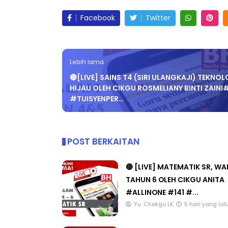
Facebook
Twitter
Lebih lama
🔴[LIVE] SAINS T4 (SIRI ULANGKAJI) TEKNOL
HIJAU OLEH CIKGU ROSMELIANY BINTI ZAINI
#TUISYENPER…
POST BERKAITAN
🔴 [LIVE] MATEMATIK SR, W
TAHUN 6 OLEH CIKGU ANITA
#ALLINONE #141 #...
Yu. Chekgu LK
5 hari yang lal