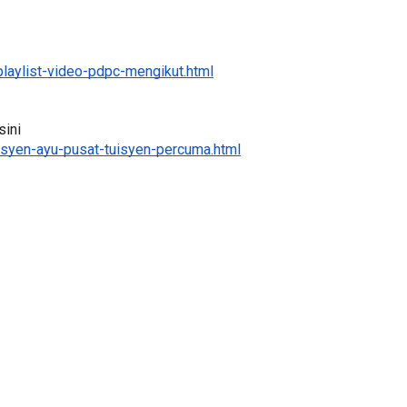
laylist-video-pdpc-mengikut.html
BICARA PROFESIONAL 8 :
ini 
TIMBALAN KETUA PENGARAH
P PERAKAUNAN,
syen-ayu-pusat-tuisyen-percuma.html
PENDIDIKAN MALAYSIA
ALAN 1 TRIAL
Unknown
8 hari yang lalu
ri yang lalu