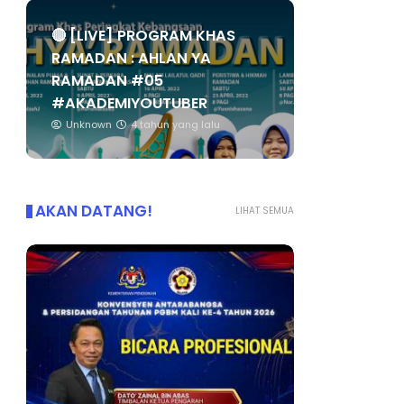
🔴 [LIVE] PROGRAM KHAS
RAMADAN : AHLAN YA
RAMADAN #05
#AKADEMIYOUTUBER
Unknown
4 tahun yang lalu
AKAN DATANG!
LIHAT SEMUA