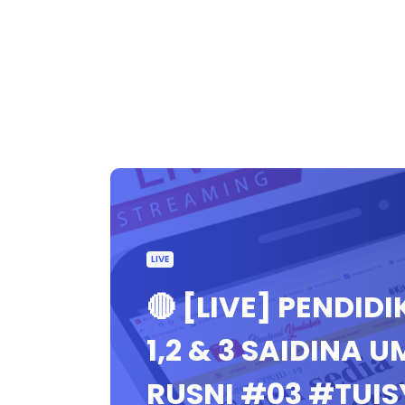
LIVE
🔴 [LIVE] PENDI
1,2 & 3 SAIDINA
RUSNI #03 #TUI