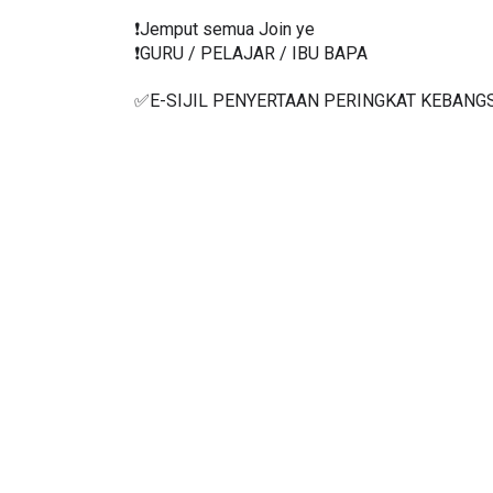
❗️Jemput semua Join ye
❗️GURU / PELAJAR / IBU BAPA
✅E-SIJIL PENYERTAAN PERINGKAT KEBANG