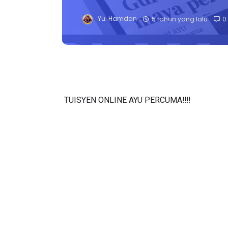
Yu. Hamdan
5 tahun yang lalu
0
TUISYEN ONLINE AYU PERCUMA‼️‼️