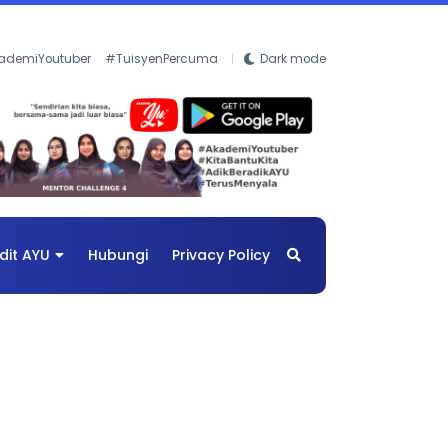
ademiYoutuber
#TuisyenPercuma
Dark mode
dit AYU
Hubungi
Privacy Policy