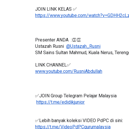
JOIN LINK KELAS ✅
https://www.youtube.com/watch?v=GDHH2cL
Presenter ANDA  :👏👏
Ustazah Rusni  
@Ustazah_Rusni
SM Sains Sultan Mahmud, Kuala Nerus, Teren
LINK CHANNEL✅
www.youtube.com/RusniAbdullah
✅JOIN Group Telegram Pelajar Malaysia
https://t.me/edidikjunior
✅Lebih banyak koleksi VIDEO PdPC di sini:
https://t.me/VideoPdPCgurumalaysia