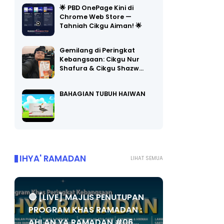
🌟 PBD OnePage Kini di
Chrome Web Store —
Tahniah Cikgu Aiman! 🌟
Gemilang di Peringkat
Kebangsaan: Cikgu Nur
Shafura & Cikgu Shazw…
BAHAGIAN TUBUH HAIWAN
IHYA' RAMADAN
LIHAT SEMUA
🔴 [LIVE] MAJLIS PENUTUPAN
PROGRAM KHAS RAMADAN :
AHLAN YA RAMADAN #06...