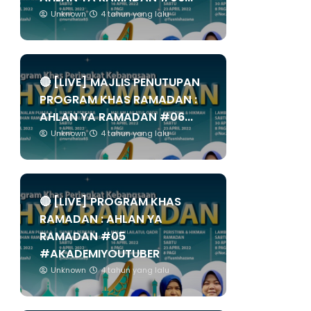
Unknown
4 tahun yang lalu
🔴 [LIVE] MAJLIS PENUTUPAN
PROGRAM KHAS RAMADAN :
AHLAN YA RAMADAN #06...
Unknown
4 tahun yang lalu
🔴 [LIVE] PROGRAM KHAS
RAMADAN : AHLAN YA
RAMADAN #05
#AKADEMIYOUTUBER
Unknown
4 tahun yang lalu