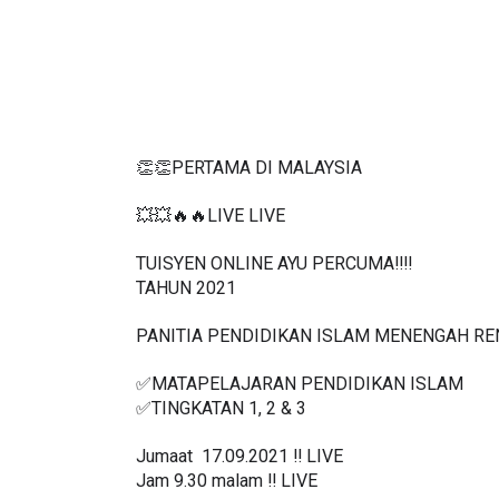
👏👏PERTAMA DI MALAYSIA
💥💥🔥🔥LIVE LIVE 
TUISYEN ONLINE AYU PERCUMA‼️‼️
TAHUN 2021
PANITIA PENDIDIKAN ISLAM MENENGAH R
✅MATAPELAJARAN PENDIDIKAN ISLAM 
✅TINGKATAN 1, 2 & 3
Jumaat  17.09.2021 ‼️ LIVE
Jam 9.30 malam ‼️ LIVE