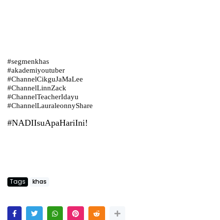
#segmenkhas
#akademiyoutuber
#ChannelCikguJaMaLee
#ChannelLinnZack
#ChannelTeacherIdayu
#ChannelLauraleonnyShare
#NADIIsuApaHariIni!
Tags
khas