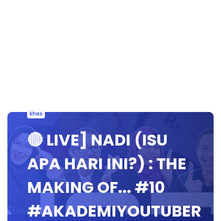
khas
🔴 LIVE] NADI (ISU
APA HARI INI?) : THE
MAKING OF... #10
#AKADEMIYOUTUBER