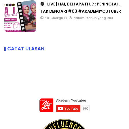
🔴 [LIVE] HAI, BELI APA ITU? : PENINGLAH,
TAK DENGAR! #03 #AKADEMIYOUTUBER
Yu. Chekgu LK
dalam 1 tahun yang lalu
CATAT ULASAN