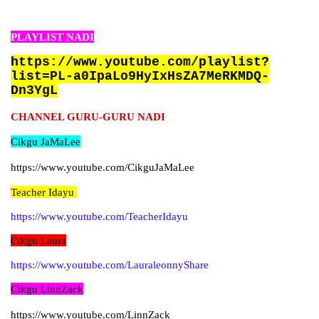
PLAYLIST NADI
https://www.youtube.com/playlist?
list=PL-a0IpaLo9HyIxHsZA7MeRKMDQ-
Dn3YgL
CHANNEL GURU-GURU NADI
Cikgu JaMaLee
https://www.youtube.com/CikguJaMaLee
Teacher Idayu
https://www.youtube.com/
TeacherIdayu
Cikgu Laura
https://www.youtube.com/LauraleonnyShare
Cikgu LinnZack
https://www.youtube.com/LinnZack