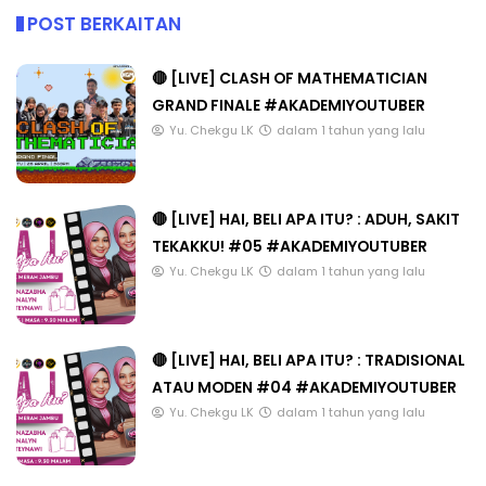
POST BERKAITAN
🔴 [LIVE] CLASH OF MATHEMATICIAN
GRAND FINALE #AKADEMIYOUTUBER
Yu. Chekgu LK
dalam 1 tahun yang lalu
🔴 [LIVE] HAI, BELI APA ITU? : ADUH, SAKIT
TEKAKKU! #05 #AKADEMIYOUTUBER
Yu. Chekgu LK
dalam 1 tahun yang lalu
🔴 [LIVE] HAI, BELI APA ITU? : TRADISIONAL
ATAU MODEN #04 #AKADEMIYOUTUBER
Yu. Chekgu LK
dalam 1 tahun yang lalu