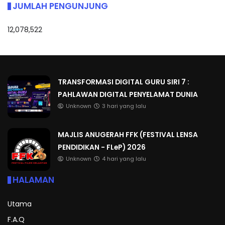
JUMLAH PENGUNJUNG
12,078,522
TRANSFORMASI DIGITAL GURU SIRI 7 :
PAHLAWAN DIGITAL PENYELAMAT DUNIA
Unknown
3 hari yang lalu
MAJLIS ANUGERAH FFK (FESTIVAL LENSA
PENDIDIKAN - FLeP) 2026
Unknown
4 hari yang lalu
HALAMAN
Utama
F.A.Q