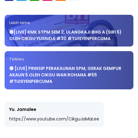
Lebih lama
🔴[LIVE] KMK STPM SEM 2, ULANGKAJI BHG A (SIRI 5)
OLEH CIKGU YUSNIDA #30 #TUISYENPERCUMA
Terbaru
🔴 [LIVE] PRINSIP PERAKAUNAN SPM, GERAK GEMPUR
AKAUN 5 OLEH CIKGU WAN ROHANA #55
#TUISYENPERCUMA
Yu. Jamalee
https://www.youtube.com/CikguJaMaLee