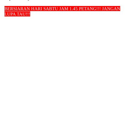
BERSIARAN HARI SABTU JAM 1.45 PETANG!!! JAN
GAN
LUPA TAU!!!