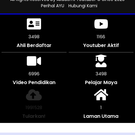
Perihal AYU
Hubungi Kami
3984
1312
Ahli Berdaftar
Youtuber Aktif
7962
3981
Video Pendidikan
Pelajar Maya
2266516
1
Tularkan!
Laman Utama