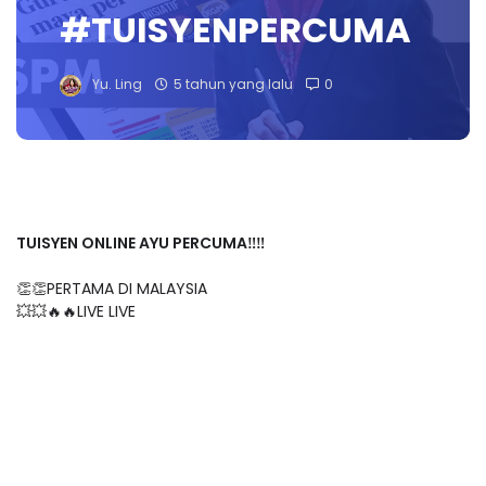
#TUISYENPERCUMA
Yu. Ling
5 tahun yang lalu
0
TUISYEN ONLINE AYU PERCUMA‼️‼️
👏👏PERTAMA DI MALAYSIA
💥💥🔥🔥LIVE LIVE