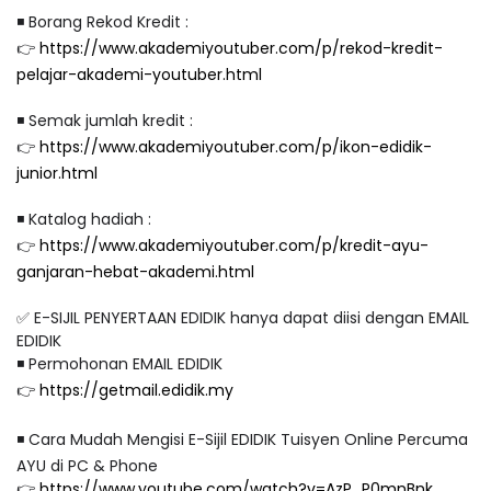
◾️ Borang Rekod Kredit :
👉
https://www.akademiyoutuber.com/p/rekod-kredit-
pelajar-akademi-youtuber.html
◾️ Semak jumlah kredit :
👉
https://www.akademiyoutuber.com/p/ikon-edidik-
junior.html
◾️ Katalog hadiah :
👉
https://www.akademiyoutuber.com/p/kredit-ayu-
ganjaran-hebat-akademi.html
✅ E-SIJIL PENYERTAAN EDIDIK hanya dapat diisi dengan EMAIL
EDIDIK
◾️ Permohonan EMAIL EDIDIK
👉
https://getmail.edidik.my
◾️ Cara Mudah Mengisi E-Sijil EDIDIK Tuisyen Online Percuma
AYU di PC & Phone
👉
https://www.youtube.com/watch?v=AzP_P0mnBnk