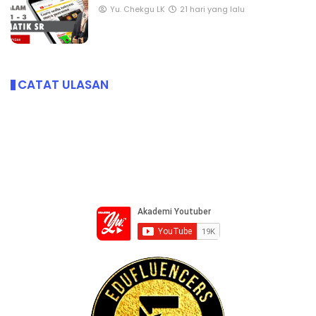
Yu. Chekgu LK
21 hari yang lalu
CATAT ULASAN