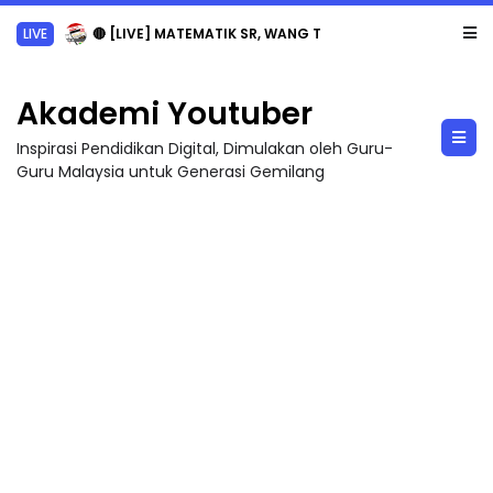
LIVE
🔴 [LIVE] MATEMATIK SR, WANG TAHUN 6 OLEH CIKGU ANITA #ALLINONE #141 #...
Akademi Youtuber
Inspirasi Pendidikan Digital, Dimulakan oleh Guru-
Guru Malaysia untuk Generasi Gemilang