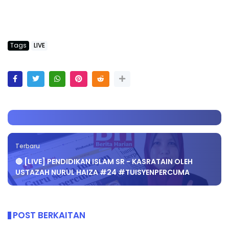
Tags
LIVE
Terbaru
🔴 [LIVE] PENDIDIKAN ISLAM SR - KASRATAIN OLEH
USTAZAH NURUL HAIZA #24 #TUISYENPERCUMA
POST BERKAITAN