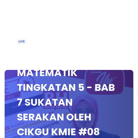
LIVE
🔴 [LIVE]
MATEMATIK
TINGKATAN 5 - BAB
7 SUKATAN
SERAKAN OLEH
CIKGU KMIE #08