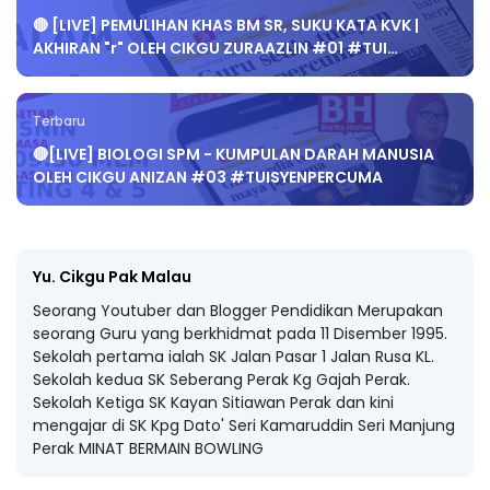
🔴 [LIVE] PEMULIHAN KHAS BM SR, SUKU KATA KVK |
AKHIRAN "r" OLEH CIKGU ZURAAZLIN #01 #TUI…
Terbaru
🔴[LIVE] BIOLOGI SPM - KUMPULAN DARAH MANUSIA
OLEH CIKGU ANIZAN #03 #TUISYENPERCUMA
Yu. Cikgu Pak Malau
Seorang Youtuber dan Blogger Pendidikan Merupakan
seorang Guru yang berkhidmat pada 11 Disember 1995.
Sekolah pertama ialah SK Jalan Pasar 1 Jalan Rusa KL.
Sekolah kedua SK Seberang Perak Kg Gajah Perak.
Sekolah Ketiga SK Kayan Sitiawan Perak dan kini
mengajar di SK Kpg Dato' Seri Kamaruddin Seri Manjung
Perak MINAT BERMAIN BOWLING