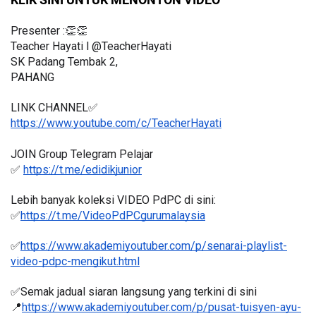
KLIK SINI UNTUK MENONTON VIDEO
Presenter :👏👏
Teacher Hayati l @TeacherHayati
SK Padang Tembak 2,
PAHANG
LINK CHANNEL✅
https://www.youtube.com/c/TeacherHayati
JOIN Group Telegram Pelajar
✅ 
https://t.me/edidikjunior
Lebih banyak koleksi VIDEO PdPC di sini:
✅
https://t.me/VideoPdPCgurumalaysia
✅
https://www.akademiyoutuber.com/p/senarai-playlist-
video-pdpc-mengikut.html
✅Semak jadual siaran langsung yang terkini di sini 
📍
https://www.akademiyoutuber.com/p/pusat-tuisyen-ayu-