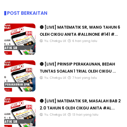
POST BERKAITAN
🔴 [LIVE] MATEMATIK SR, WANG TAHUN 6
OLEH CIKGU ANITA #ALLINONE #141 #...
Yu. Chekgu LK
6 hari yang lalu
🔴 [LIVE] PRINSIP PERAKAUNAN, BEDAH
TUNTAS SOALAN 1 TRIAL OLEH CIKGU ...
Yu. Chekgu LK
7 hari yang lalu
🔴 [LIVE] MATEMATIK SR, MASALAH BAB 2
2.0 TAHUN 6 OLEH CIKGU ANITA #AL...
Yu. Chekgu LK
13 hari yang lalu