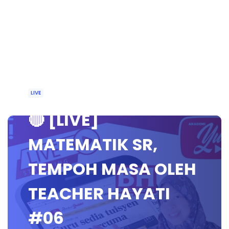
LIVE
🔴 [LIVE]
MATEMATIK SR,
TEMPOH MASA OLEH
TEACHER HAYATI
#06