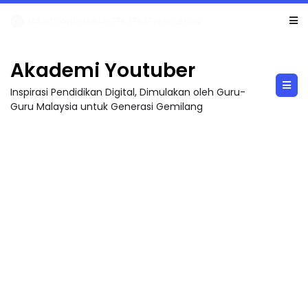
LIVE
🔴 [LIVE] MATEMATIK SR, WANG TAHUN 6 OLEH CIKGU ANITA #ALLINONE #141 #...
Akademi Youtuber
Inspirasi Pendidikan Digital, Dimulakan oleh Guru-
Guru Malaysia untuk Generasi Gemilang