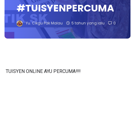
#TUISYENPERCUMA
Yu. Cikgu Pak Malau
5 tahun yang lalu
0
TUISYEN ONLINE AYU PERCUMA‼️‼️