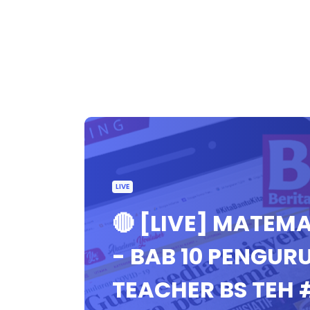
LIVE
🔴 [LIVE] MATEM
- BAB 10 PENGU
TEACHER BS TEH 