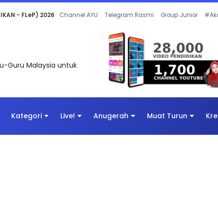
 OLEH CIKGU ANITA #ALLINONE #141 #...
Channel AYU
Telegram Rasmi
Group Junior
#Ak
uru-Guru Malaysia untuk
Kategori
Live!
Anugerah
Muat Turun
Kre