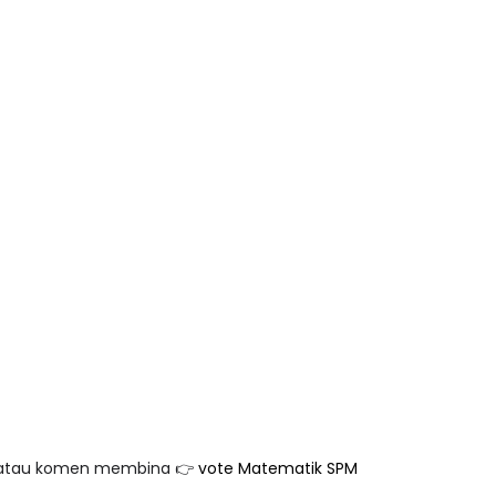
NAL 8 :
MAJLIS ANUGERAH FFK
A PENGARAH
(FESTIVAL LENSA PENDIDIKAN -
AYSIA
FLeP) 2026
ng lalu
Unknown
4 hari yang lalu
an atau komen membina 👉
vote Matematik SPM