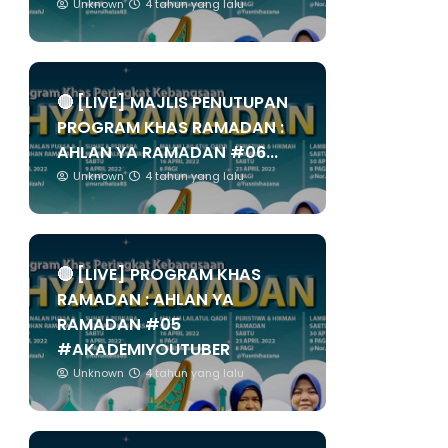
Unknown
4 tahun yang lalu
🔴 [LIVE] MAJLIS PENUTUPAN
PROGRAM KHAS RAMADAN :
AHLAN YA RAMADAN #06...
Unknown
4 tahun yang lalu
🔴 [LIVE] PROGRAM KHAS
RAMADAN : AHLAN YA
RAMADAN #05
#AKADEMIYOUTUBER
Unknown
4 tahun yang lalu