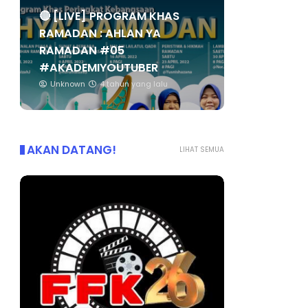
🔴 [LIVE] PROGRAM KHAS
RAMADAN : AHLAN YA
RAMADAN #05
#AKADEMIYOUTUBER
Unknown
4 tahun yang lalu
AKAN DATANG!
LIHAT SEMUA