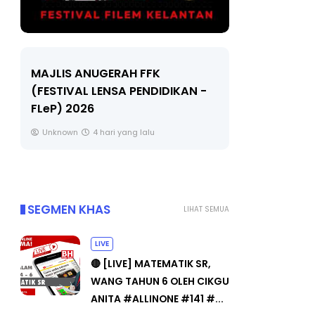
LIVE
Sejarah T
🔴 [LIVE] MATEMATIK SR, WANG
Unknown
TAHUN 6 OLEH CIKGU ANITA
#ALLINONE #141 #...
Yu. Chekgu LK
6 hari yang lalu
SEGMEN KHAS
LIHAT SEMUA
LIVE
🔴 [LIVE] MATEMATIK SR,
WANG TAHUN 6 OLEH CIKGU
ANITA #ALLINONE #141 #...