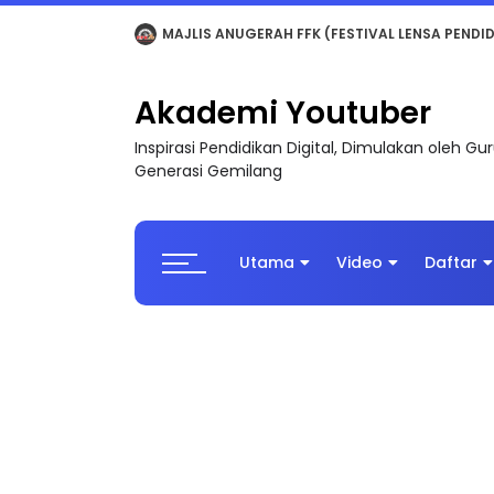
LIVE
🔴 [LIVE] MATEMATIK SR, WANG TAHUN 6
Akademi Youtuber
Inspirasi Pendidikan Digital, Dimulakan oleh G
Generasi Gemilang
Utama
Video
Daftar