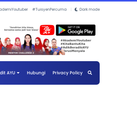
ademiYoutuber
#TuisyenPercuma
Dark mode
dit AYU
Hubungi
Privacy Policy