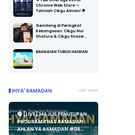
🌟 PBD OnePage Kini di
Chrome Web Store —
Tahniah Cikgu Aiman! 🌟
Gemilang di Peringkat
Kebangsaan: Cikgu Nur
Shafura & Cikgu Shazw…
BAHAGIAN TUBUH HAIWAN
IHYA' RAMADAN
LIHAT SEMUA
🔴 [LIVE] MAJLIS PENUTUPAN
PROGRAM KHAS RAMADAN :
AHLAN YA RAMADAN #06...