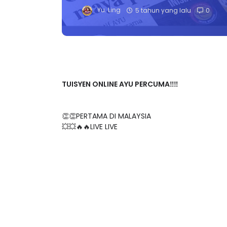
Yu. Ling
5 tahun yang lalu
0
TUISYEN ONLINE AYU PERCUMA‼️‼️
👏👏PERTAMA DI MALAYSIA
💥💥🔥🔥LIVE LIVE