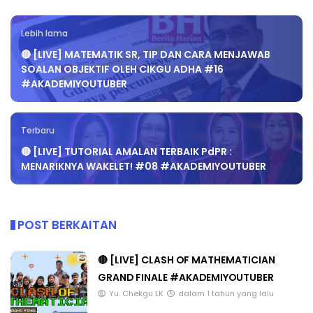
Lebih lama
🔴 [LIVE] MATEMATIK SR, TIP DAN CARA MENJAWAB
SOALAN OBJEKTIF OLEH CIKGU ADHA #16
#AKADEMIYOUTUBER
Terbaru
🔴 [LIVE] TUTORIAL AMALAN TERBAIK PdPR :
MENARIKNYA WAKELET! #08 #AKADEMIYOUTUBER
POST BERKAITAN
🔴 [LIVE] CLASH OF MATHEMATICIAN
GRAND FINALE #AKADEMIYOUTUBER
Yu. Chekgu LK
dalam 1 tahun yang lalu