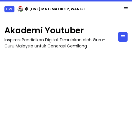
LIVE
🔴 [LIVE] MATEMATIK SR, WANG TAHUN 6 OLEH CIKGU ANITA #ALLINONE #141 #...
Akademi Youtuber
Inspirasi Pendidikan Digital, Dimulakan oleh Guru-
Guru Malaysia untuk Generasi Gemilang