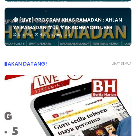
🔴 [LIVE] PROGRAM KHAS RAMADAN : AHLAN
YA RAMADAN #05 #AKADEMIYOUTUBER
Unknown
4 tahun yang lalu
AKAN DATANG!
LIHAT SEMUA