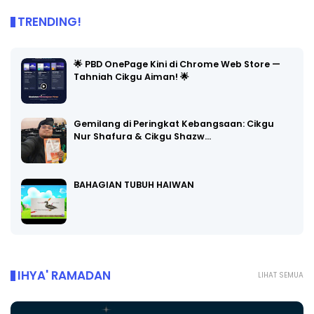
TRENDING!
🌟 PBD OnePage Kini di Chrome Web Store —
Tahniah Cikgu Aiman! 🌟
Gemilang di Peringkat Kebangsaan: Cikgu
Nur Shafura & Cikgu Shazw…
BAHAGIAN TUBUH HAIWAN
IHYA' RAMADAN
LIHAT SEMUA