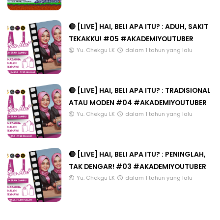
🔴 [LIVE] HAI, BELI APA ITU? : ADUH, SAKIT
TEKAKKU! #05 #AKADEMIYOUTUBER
Yu. Chekgu LK
dalam 1 tahun yang lalu
🔴 [LIVE] HAI, BELI APA ITU? : TRADISIONAL
ATAU MODEN #04 #AKADEMIYOUTUBER
Yu. Chekgu LK
dalam 1 tahun yang lalu
🔴 [LIVE] HAI, BELI APA ITU? : PENINGLAH,
TAK DENGAR! #03 #AKADEMIYOUTUBER
Yu. Chekgu LK
dalam 1 tahun yang lalu