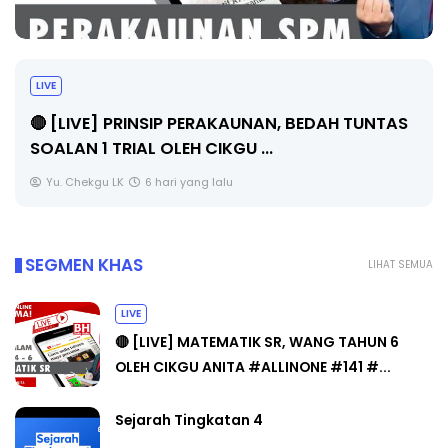
BICARA PROFESIONAL 8 : TIMBALAN KETUA
PENGARAH PENDIDIKAN MALAYSIA
Unknown
8 hari yang lalu
SEGMEN KHAS
LIHAT SEMUA
LIVE
🔴 [LIVE] MATEMATIK SR, WANG TAHUN 6
OLEH CIKGU ANITA #ALLINONE #141 #...
Sejarah Tingkatan 4