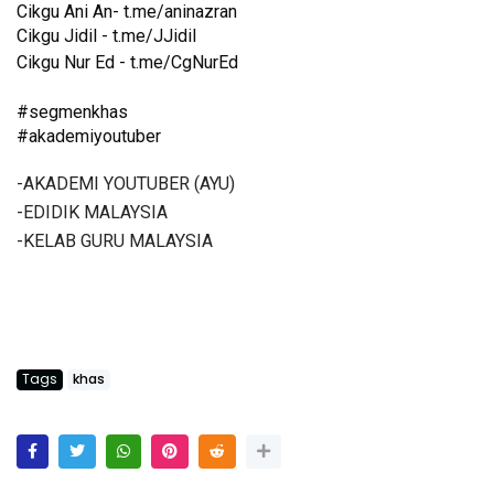
Cikgu Ani An- t.me/aninazran
Cikgu Jidil - t.me/JJidil
Cikgu Nur Ed - t.me/CgNurEd
#segmenkhas
#akademiyoutuber
-AKADEMI YOUTUBER (AYU)
-EDIDIK MALAYSIA
-KELAB GURU MALAYSIA
Tags
khas