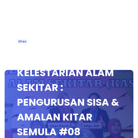
khas
🔴 [LIVE]
KELESTARIAN ALAM
SEKITAR :
PENGURUSAN SISA &
AMALAN KITAR
SEMULA #08