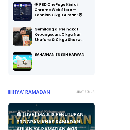
Chrome Web Store —
Tahniah Cikgu Aiman! 🌟
Gemilang di Peringkat
Kebangsaan: Cikgu Nur
Shafura & Cikgu Shazw…
BAHAGIAN TUBUH HAIWAN
IHYA' RAMADAN
LIHAT SEMUA
🔴 [LIVE] MAJLIS PENUTUPAN
PROGRAM KHAS RAMADAN :
AHLAN YA RAMADAN #06...