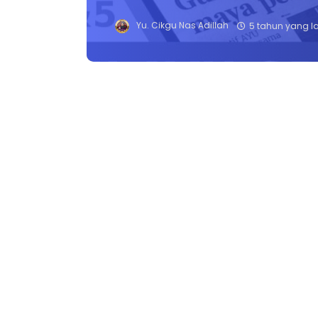
Yu. Cikgu Nas Adillah
5 tahun yang l