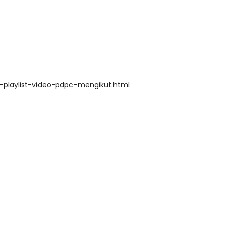
TRANSFORMASI DIGITAL GU
SIRI 7 : PAHLAWAN DIGITAL
RINSIP PERAKAUNAN,
playlist-video-pdpc-mengikut.html
PENYELAMAT DUNIA
AS SOALAN 1 TRIAL
..
Unknown
4 hari yang lalu
8 hari yang lalu