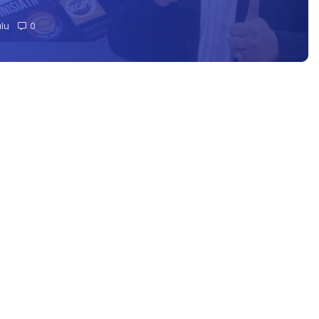
alu
0