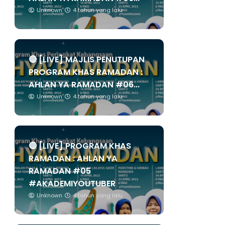
Unknown
4 tahun yang lalu
🔴 [LIVE] MAJLIS PENUTUPAN
PROGRAM KHAS RAMADAN :
AHLAN YA RAMADAN #06...
Unknown
4 tahun yang lalu
🔴 [LIVE] PROGRAM KHAS
RAMADAN : AHLAN YA
RAMADAN #05
#AKADEMIYOUTUBER
Unknown
4 tahun yang lalu