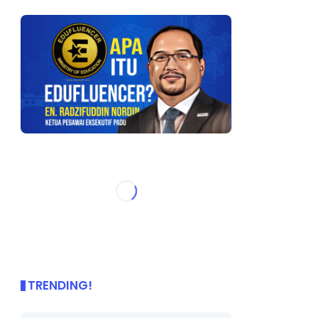
TRENDING!
🌟 PBD OnePage Kini di