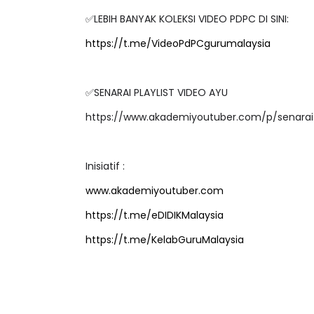
✅LEBIH BANYAK KOLEKSI VIDEO PDPC DI SINI:
https://t.me/VideoPdPCgurumalaysia
LIVE
Sejarah Tingkatan 4
✅SENARAI PLAYLIST VIDEO AYU
🔴 [LIVE] P
Unknown
7 hari yang lalu
https://www.akademiyoutuber.com/p/senarai-
BEDAH TUNT
OLEH CIKGU .
Yu. Chekgu LK
Inisiatif :
www.akademiyoutuber.com
https://t.me/eDIDIKMalaysia
https://t.me/KelabGuruMalaysia