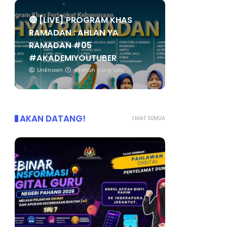
🔴 [LIVE] PROGRAM KHAS
RAMADAN : AHLAN YA
RAMADAN #05
#AKADEMIYOUTUBER
Unknown
4 tahun yang lalu
AKAN DATANG!
LIHAT SEMUA