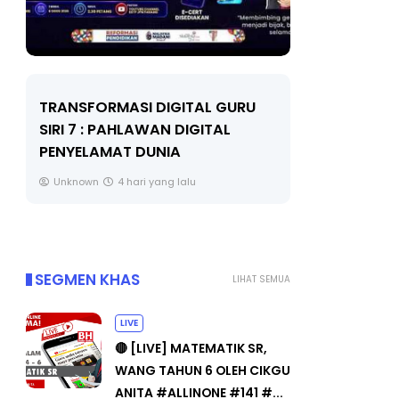
LIVE
RU
MAJLIS ANUGERAH FFK
(FESTIVAL LENSA PENDIDIKAN -
🔴 [L
FLeP) 2026
TAHUN
#ALLI
Unknown
5 hari yang lalu
Yu. C
SEGMEN KHAS
LIHAT SEMUA
LIVE
🔴 [LIVE] MATEMATIK SR,
WANG TAHUN 6 OLEH CIKGU
ANITA #ALLINONE #141 #...