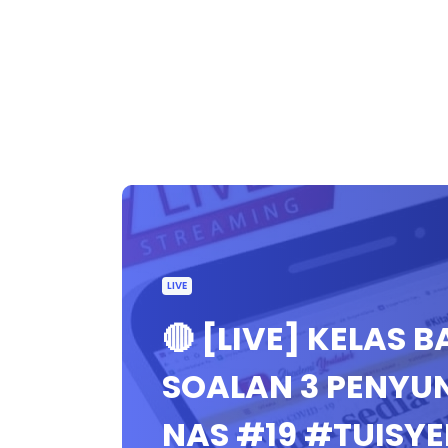
LIVE
🔴 [LIVE] KELAS
SOALAN 3 PENYU
NAS #19 #TUISY