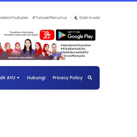
ademiYoutuber
#TuisyenPercuma
Dark mode
dit AYU
Hubungi
Privacy Policy