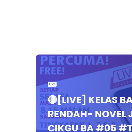
LIVE
🔴[LIVE] KELAS 
RENDAH- NOVEL 
CIKGU BA #05 #