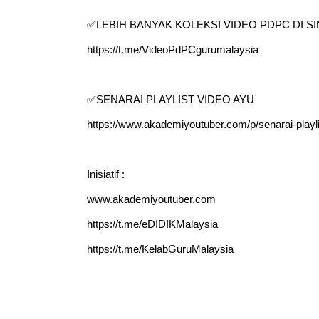
✅LEBIH BANYAK KOLEKSI VIDEO PDPC DI SIN
https://t.me/VideoPdPCgurumalaysia
FESIONAL 8 :
BICARA KORPORAT 3 : PR
✅SENARAI PLAYLIST VIDEO AYU
KETUA PENGARAH
MAKANAN SELAMAT DAN
N MALAYSIA
BERKUALITI (AMALAN PER...
https://www.akademiyoutuber.com/p/senarai-playl
0 hari yang lalu
Unknown
10 hari yang lalu
Inisiatif :
www.akademiyoutuber.com
https://t.me/eDIDIKMalaysia
https://t.me/KelabGuruMalaysia