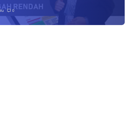
alu
0