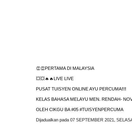
👏👏PERTAMA DI MALAYSIA
💥💥🔥🔥LIVE LIVE
PUSAT TUISYEN ONLINE AYU PERCUMA‼️‼️
KELAS BAHASA MELAYU MEN. RENDAH- NO
OLEH CIKGU BA #05 #TUISYENPERCUMA
Dijadualkan pada 07 SEPTEMBER 2021, SELA