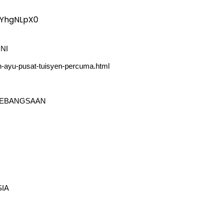
3YhgNLpX0
NI
n-ayu-pusat-tuisyen-percuma.html
 KEBANGSAAN
IA