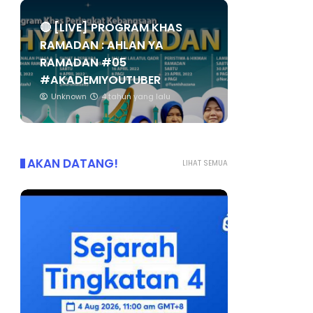
🔴 [LIVE] PROGRAM KHAS
RAMADAN : AHLAN YA
RAMADAN #05
#AKADEMIYOUTUBER
Unknown
4 tahun yang lalu
AKAN DATANG!
LIHAT SEMUA