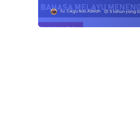
Yu. Cikgu Nas Adillah
5 tahun yang l