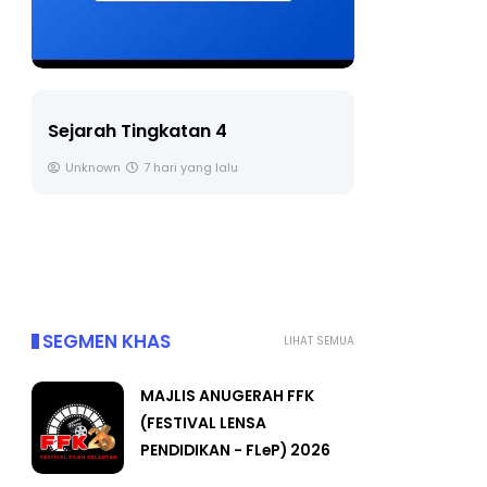
LIVE
rah Tingkatan 4
🔴 [LIVE] PRINSIP P
nown
7 hari yang lalu
BEDAH TUNTAS SOALA
OLEH CIKGU ...
Yu. Chekgu LK
8 hari yan
SEGMEN KHAS
LIHAT SEMUA
MAJLIS ANUGERAH FFK
(FESTIVAL LENSA
PENDIDIKAN - FLeP) 2026