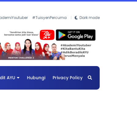
ademiYoutuber
#TuisyenPercuma
Dark mode
dit AYU
Hubungi
Privacy Policy