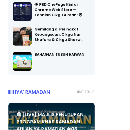
Chrome Web Store —
Tahniah Cikgu Aiman! 🌟
Gemilang di Peringkat
Kebangsaan: Cikgu Nur
Shafura & Cikgu Shazw…
BAHAGIAN TUBUH HAIWAN
IHYA' RAMADAN
LIHAT SEMUA
🔴 [LIVE] MAJLIS PENUTUPAN
PROGRAM KHAS RAMADAN :
AHLAN YA RAMADAN #06...