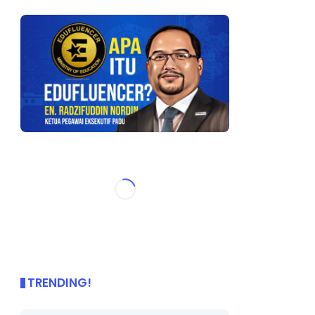
TRENDING!
🌟 PBD OnePage Kini di