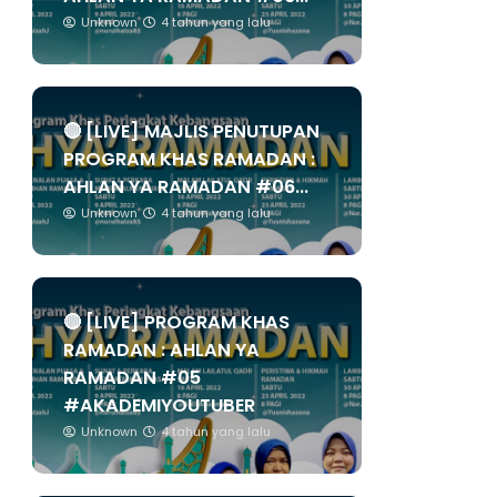
Unknown
4 tahun yang lalu
🔴 [LIVE] MAJLIS PENUTUPAN
PROGRAM KHAS RAMADAN :
AHLAN YA RAMADAN #06...
Unknown
4 tahun yang lalu
🔴 [LIVE] PROGRAM KHAS
RAMADAN : AHLAN YA
RAMADAN #05
#AKADEMIYOUTUBER
Unknown
4 tahun yang lalu