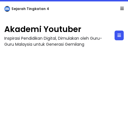
Sejarah Tingkatan 4
Akademi Youtuber
Inspirasi Pendidikan Digital, Dimulakan oleh Guru-
Guru Malaysia untuk Generasi Gemilang