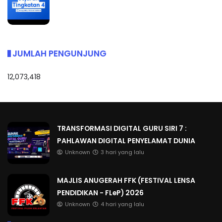
JUMLAH PENGUNJUNG
12,073,418
TRANSFORMASI DIGITAL GURU SIRI 7 :
PAHLAWAN DIGITAL PENYELAMAT DUNIA
Unknown
3 hari yang lalu
MAJLIS ANUGERAH FFK (FESTIVAL LENSA
PENDIDIKAN - FLeP) 2026
Unknown
4 hari yang lalu