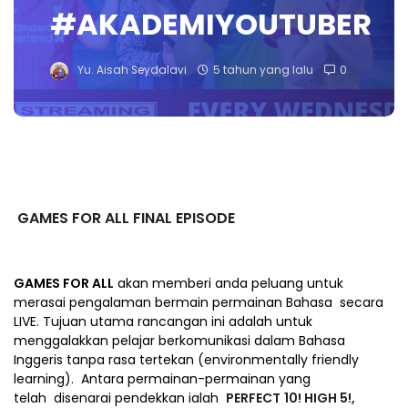
#AKADEMIYOUTUBER
Yu. Aisah Seydalavi
5 tahun yang lalu
0
GAMES FOR ALL FINAL EPISODE
GAMES FOR ALL
akan memberi anda peluang untuk
merasai pengalaman bermain permainan Bahasa secara
LIVE. Tujuan utama rancangan ini adalah untuk
menggalakkan pelajar berkomunikasi dalam Bahasa
Inggeris tanpa rasa tertekan (environmentally friendly
learning). Antara permainan-permainan yang
telah disenarai pendekkan ialah
PERFECT
10! HIGH 5!
,