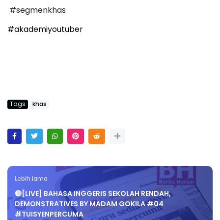
#segmenkhas
#akademiyoutuber
Tags
khas
Lebih lama
🔴[LIVE] BAHASA INGGERIS SEKOLAH RENDAH,
DEMONSTRATIVES BY MADAM GOKILA #04
#TUISYENPERCUMA