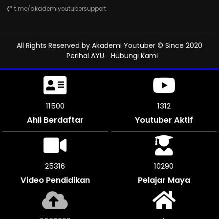
t.me/akademiyoutubersupport
All Rights Reserved by
Akademi Youtuber
© Since 2020
Perihal AYU
Hubungi Kami
11500
1312
Ahli Berdaftar
Youtuber Aktif
25316
10290
Video Pendidikan
Pelajar Maya