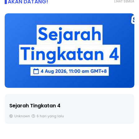
AKAN DATANG!
LIHAT SEMUA
Sejarah Tingkatan 4
Unknown
6 hari yang lalu