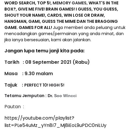
WORD SEARCH, TOP 5!,
MEMORY GAMES,
WHAT'S IN THE
BOX?, GIVE ME FIVE! BRAIN GAMES! I GUESS, YOU GUESS,
SHOUT YOUR NAME!,
CARDS, WIN LOSE OR DRAW,
HANGMAN, GAMI, GUESS THE MIME DAN THE BRAGGING
GAME.
GAMES FOR ALL!
Juga memberi anda peluang untuk
mencadangkan games/permainan yang anda minat, dan
jika ianya bersesuaian, kami akan jalankan.
Jangan lupa temu janji kita pada:
Tarikh
: 08 September 2021 (Rabu)
Masa : 9.30 malam
Tajuk
:
PERFECT 10! HIGH 5!
Tetamu Jemputan :
Dr.
Soo
Wincci
Pautan :
https://youtube.com/playlist?
list=PLe54uMz_yYn8I7_Mj8iEoL9uPDC0niLUy