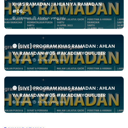
KHAS RAMADAN : AHLAN YA RAMADAN
#06...
Unknown
4 tahun yang lalu
🔴 [LIVE] PROGRAM KHAS RAMADAN : AHLAN
YA RAMADAN #05 #AKADEMIYOUTUBER
Unknown
4 tahun yang lalu
🔴 [LIVE] PROGRAM KHAS RAMADAN : AHLAN
YA RAMADAN #05 #AKADEMIYOUTUBER
Unknown
4 tahun yang lalu