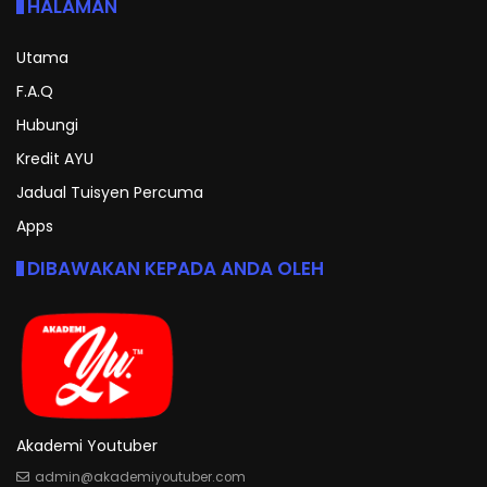
HALAMAN
Utama
F.A.Q
Hubungi
Kredit AYU
Jadual Tuisyen Percuma
Apps
DIBAWAKAN KEPADA ANDA OLEH
Akademi Youtuber
admin@akademiyoutuber.com