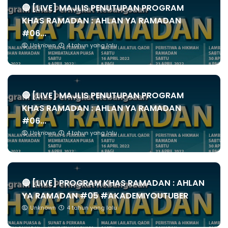
🔴 [LIVE] MAJLIS PENUTUPAN PROGRAM
KHAS RAMADAN : AHLAN YA RAMADAN
#06...
Unknown
4 tahun yang lalu
🔴 [LIVE] MAJLIS PENUTUPAN PROGRAM
KHAS RAMADAN : AHLAN YA RAMADAN
#06...
Unknown
4 tahun yang lalu
🔴 [LIVE] PROGRAM KHAS RAMADAN : AHLAN
YA RAMADAN #05 #AKADEMIYOUTUBER
Unknown
4 tahun yang lalu