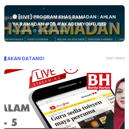
🔴 [LIVE] PROGRAM KHAS RAMADAN : AHLAN
YA RAMADAN #05 #AKADEMIYOUTUBER
Unknown
4 tahun yang lalu
AKAN DATANG!
LIHAT SEMUA