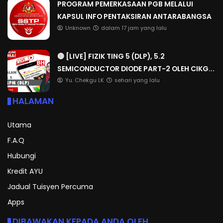
PROGRAM PEMERKASAAN PGB MELALUI
KAPSUL INFO PENTAKSIRAN ANTARABANGSA
Unknown
dalam 17 jam yang lalu
🔴 [LIVE] FIZIK TING 5 (DLP), 5.2
SEMICONDUCTOR DIODE PART-2 OLEH CIKG...
Yu. Chekgu LK
sehari yang lalu
HALAMAN
Utama
F.A.Q
Hubungi
Kredit AYU
Jadual Tuisyen Percuma
Apps
DIBAWAKAN KEPADA ANDA OLEH