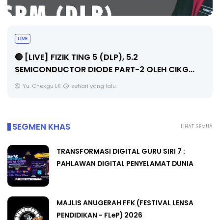
LIVE
🔴 [LIVE] PRINSIP PERAKAUNAN, PECUT SKOR
SOALAN 1 TRIAL OLEH CIKGU WAN...
Yu. Chekgu LK
sehari yang lalu
SEGMEN KHAS
LIHAT SEMUA
TRANSFORMASI DIGITAL GURU SIRI 7 :
PAHLAWAN DIGITAL PENYELAMAT DUNIA
MAJLIS ANUGERAH FFK (FESTIVAL LENSA
PENDIDIKAN - FLeP) 2026