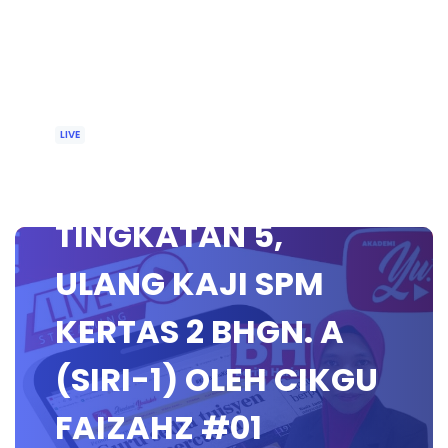
LIVE
🔴 [LIVE] FIZIK
TINGKATAN 5,
ULANG KAJI SPM
KERTAS 2 BHGN. A
(SIRI-1) OLEH CIKGU
FAIZAHZ #01