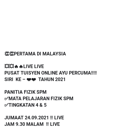
👏👏PERTAMA DI MALAYSIA
💥💥🔥🔥LIVE LIVE 
PUSAT TUISYEN ONLINE AYU PERCUMA‼️‼️
SIRI  KE – ❤️❤️  TAHUN 2021
PANITIA FIZIK SPM
✅MATA PELAJARAN FIZIK SPM
✅TINGKATAN 4 & 5
JUMAAT 24.09.2021 ‼️ LIVE
JAM 9.30 MALAM  ‼️ LIVE