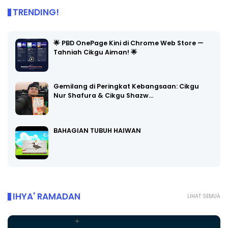
TRENDING!
🌟 PBD OnePage Kini di Chrome Web Store —
Tahniah Cikgu Aiman! 🌟
Gemilang di Peringkat Kebangsaan: Cikgu
Nur Shafura & Cikgu Shazw…
BAHAGIAN TUBUH HAIWAN
IHYA' RAMADAN
LIHAT SEMUA