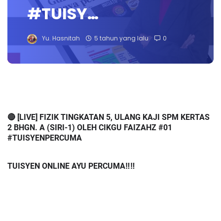
#TUISY…
Yu. Hasnitah
5 tahun yang lalu
0
🔴 [LIVE] FIZIK TINGKATAN 5, ULANG KAJI SPM KERTAS 
2 BHGN. A (SIRI-1) OLEH CIKGU FAIZAHZ #01 
#TUISYENPERCUMA 
TUISYEN ONLINE AYU PERCUMA‼️‼️