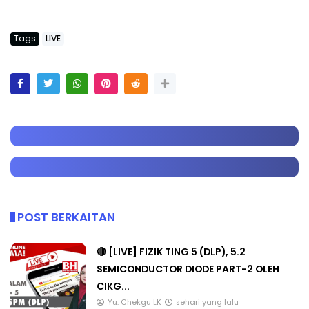
Tags
LIVE
POST BERKAITAN
🔴 [LIVE] FIZIK TING 5 (DLP), 5.2
SEMICONDUCTOR DIODE PART-2 OLEH
CIKG...
Yu. Chekgu LK
sehari yang lalu