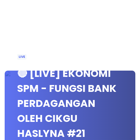
LIVE
🔴 [LIVE] EKONOMI
SPM - FUNGSI BANK
PERDAGANGAN
OLEH CIKGU
HASLYNA #21