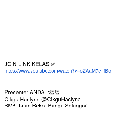
JOIN LINK KELAS 
✅
https://www.youtube.com/watch?v=pZAaM7e_iBo
Presenter ANDA  :
👏👏
@CikguHaslyna
Cikgu Haslyna 
SMK Jalan Reko, Bangi, Selangor