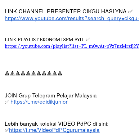
LINK CHANNEL PRESENTER CIKGU HASLYNA 
✅
https://www.youtube.com/results?search_query=cikgu
LINK PLAYLIST EKONOMI SPM AYU  
✅
https://youtube.com/playlist?list=PL_m0wAt-pVz7nzMrzfj2
🔺🔺🔺🔺🔺🔺🔺🔺🔺🔺🔺
JOIN Grup Telegram Pelajar Malaysia
https://t.me/edidikjunior
✅
Lebih banyak koleksi VIDEO PdPC di sini:
https://t.me/VideoPdPCgurumalaysia
✅