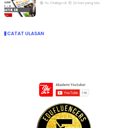
Yu. Chekgu LK
22 hari yang lalu
CATAT ULASAN