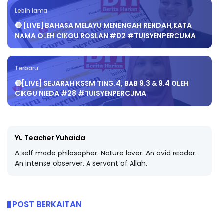
Lebih lama
🔴 [LIVE] BAHASA MELAYU MENENGAH RENDAH,KATA
NAMA OLEH CIKGU ROSLAN #02 #TUISYENPERCUMA
Terbaru
🔴[LIVE] SEJARAH KSSM TING.4, BAB 9.3 & 9.4 OLEH
CIKGU NIEDA #28 #TUISYENPERCUMA
Yu Teacher Yuhaida
A self made philosopher. Nature lover. An avid reader.
An intense observer. A servant of Allah.
POST BERKAITAN