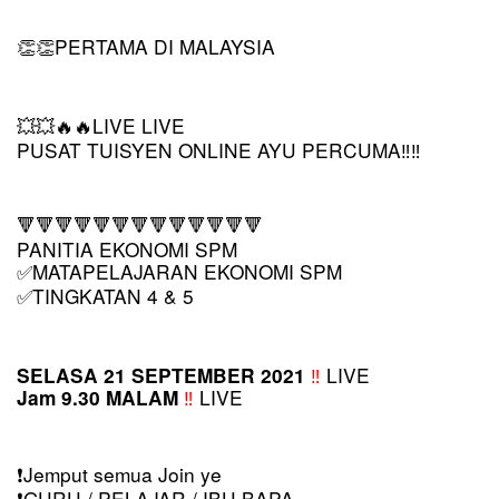
PERTAMA DI MALAYSIA
👏👏
LIVE LIVE
💥💥🔥🔥
PUSAT TUISYEN ONLINE AYU PERCUMA‼️‼️
🔻🔻🔻🔻🔻🔻🔻🔻🔻🔻🔻🔻🔻
PANITIA EKONOMI SPM
MATAPELAJARAN EKONOMI SPM
✅
TINGKATAN 4 & 5
✅
‼️
 LIVE
SELASA 21 SEPTEMBER 2021
‼️ 
LIVE
Jam 9.30 MALAM
️Jemput semua Join ye
❗
️GURU / PELAJAR / IBU BAPA