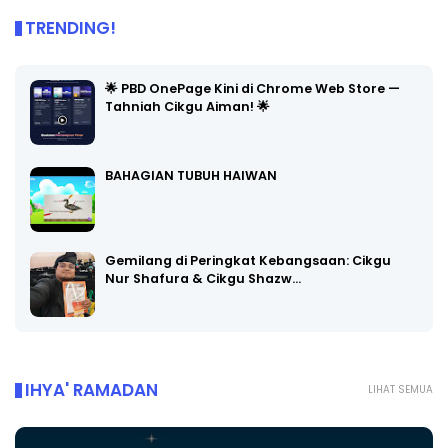
TRENDING!
🌟 PBD OnePage Kini di Chrome Web Store —
Tahniah Cikgu Aiman! 🌟
BAHAGIAN TUBUH HAIWAN
Gemilang di Peringkat Kebangsaan: Cikgu
Nur Shafura & Cikgu Shazw…
IHYA' RAMADAN
LIHAT SEMUA