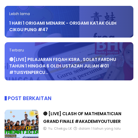
Lebih lama
1 HARI 1 ORIGAMI MENARIK - ORIGAMI KATAK OLEH
CIKGU PUNG #47
Terbaru
🔴[LIVE] PELAJARAN FEQAH KSRA , SOLAT FARDHU
TAHUN 1 HINGGA 6 OLEH USTAZAH JULIAH #01
#TUISYENPERCU…
POST BERKAITAN
🔴 [LIVE] CLASH OF MATHEMATICIAN
GRAND FINALE #AKADEMIYOUTUBER
Yu. Chekgu LK
dalam 1 tahun yang lalu