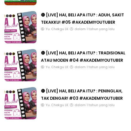
🔴 [LIVE] HAI, BELI APA ITU? : ADUH, SAKIT
TEKAKKU! #05 #AKADEMIYOUTUBER
Yu. Chekgu LK
dalam 1 tahun yang lalu
🔴 [LIVE] HAI, BELI APA ITU? : TRADISIONAL
ATAU MODEN #04 #AKADEMIYOUTUBER
Yu. Chekgu LK
dalam 1 tahun yang lalu
🔴 [LIVE] HAI, BELI APA ITU? : PENINGLAH,
TAK DENGAR! #03 #AKADEMIYOUTUBER
Yu. Chekgu LK
dalam 1 tahun yang lalu