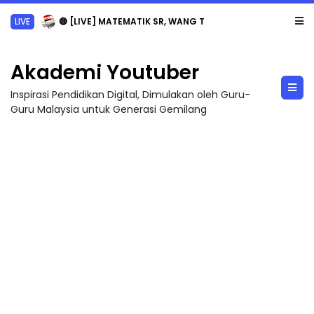
LIVE
🔴 [LIVE] MATEMATIK SR, WANG TAHUN 6 OLEH CIKGU ANITA #ALLINONE #141 #...
Akademi Youtuber
Inspirasi Pendidikan Digital, Dimulakan oleh Guru-
Guru Malaysia untuk Generasi Gemilang