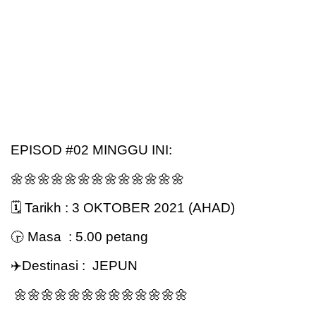
EPISOD #02 MINGGU INI:
🌼🌼🌼🌼🌼🌼🌼🌼🌼🌼🌼🌼🌼
🗓 Tarikh : 3 OKTOBER 2021 (AHAD)
🕞 Masa  : 5.00 petang
✈️Destinasi :  JEPUN 
 🌼🌼🌼🌼🌼🌼🌼🌼🌼🌼🌼🌼🌼