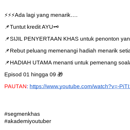
⚡️⚡️⚡️Ada lagi yang menarik….
📌Tuntut kredit AYU🗝 
📌SIJIL PENYERTAAN KHAS untuk penonton yang ha
📌Rebut peluang memenangi hadiah menarik seti
📌HADIAH UTAMA menanti untuk pemenang soalan
Episod 01 hingga 09 🎁
PAUTAN
: 
https://www.youtube.com/watch?v=-Pi
#segmenkhas
#akademiyoutuber