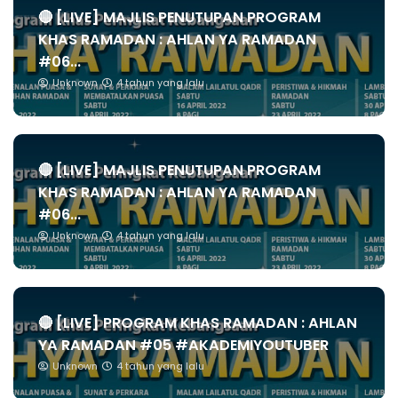
🔴 [LIVE] MAJLIS PENUTUPAN PROGRAM
KHAS RAMADAN : AHLAN YA RAMADAN
#06...
Unknown
4 tahun yang lalu
🔴 [LIVE] MAJLIS PENUTUPAN PROGRAM
KHAS RAMADAN : AHLAN YA RAMADAN
#06...
Unknown
4 tahun yang lalu
🔴 [LIVE] PROGRAM KHAS RAMADAN : AHLAN
YA RAMADAN #05 #AKADEMIYOUTUBER
Unknown
4 tahun yang lalu