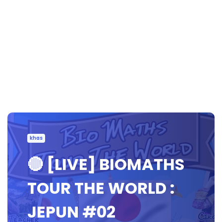
khas
🔴 [LIVE] BIOMATHS
TOUR THE WORLD :
JEPUN #02