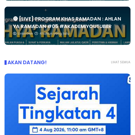
🔴 [LIVE] PROGRAM KHAS RAMADAN : AHLAN
YA RAMADAN #05 #AKADEMIYOUTUBER
Unknown
4 tahun yang lalu
AKAN DATANG!
LIHAT SEMUA