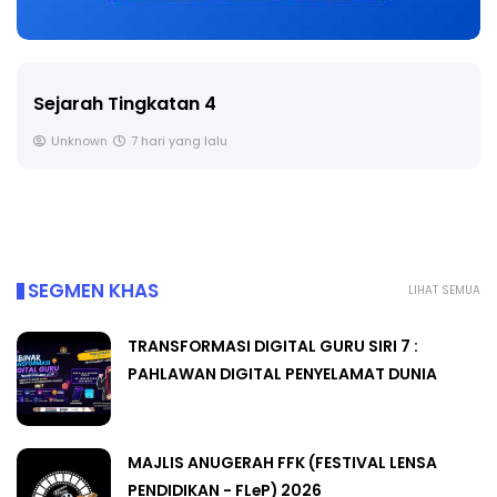
LIVE
🔴 [LIVE] PRINSIP PERAKAUNAN, BEDAH TUNTAS
SOALAN 1 TRIAL OLEH CIKGU ...
Yu. Chekgu LK
8 hari yang lalu
SEGMEN KHAS
LIHAT SEMUA
TRANSFORMASI DIGITAL GURU SIRI 7 :
PAHLAWAN DIGITAL PENYELAMAT DUNIA
MAJLIS ANUGERAH FFK (FESTIVAL LENSA
PENDIDIKAN - FLeP) 2026