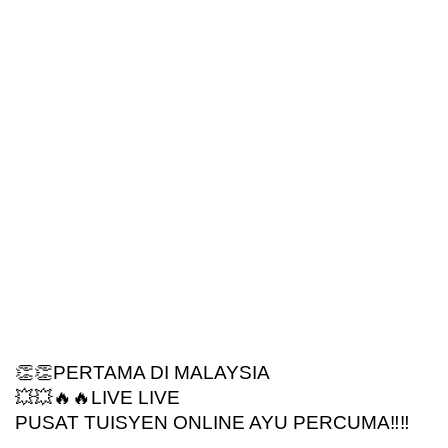
👏👏PERTAMA DI MALAYSIA
💥💥🔥🔥LIVE LIVE
PUSAT TUISYEN ONLINE AYU PERCUMA‼️‼️