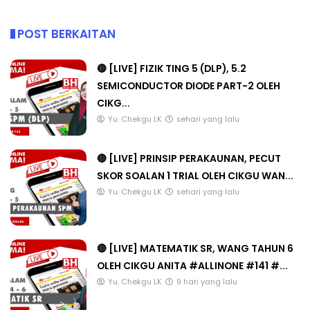
POST BERKAITAN
🔴 [LIVE] FIZIK TING 5 (DLP), 5.2
SEMICONDUCTOR DIODE PART-2 OLEH
CIKG...
Yu. Chekgu LK
sehari yang lalu
🔴 [LIVE] PRINSIP PERAKAUNAN, PECUT
SKOR SOALAN 1 TRIAL OLEH CIKGU WAN...
Yu. Chekgu LK
sehari yang lalu
🔴 [LIVE] MATEMATIK SR, WANG TAHUN 6
OLEH CIKGU ANITA #ALLINONE #141 #...
Yu. Chekgu LK
9 hari yang lalu