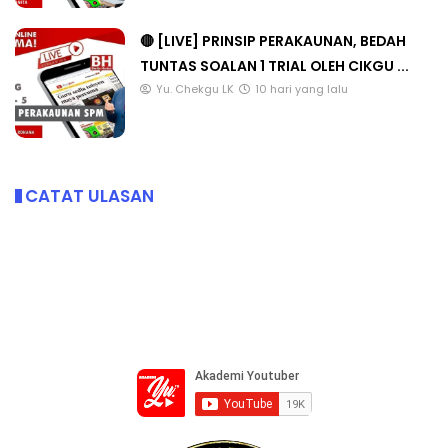
🔴 [LIVE] PRINSIP PERAKAUNAN, BEDAH
TUNTAS SOALAN 1 TRIAL OLEH CIKGU ...
Yu. Chekgu LK
10 hari yang lalu
CATAT ULASAN