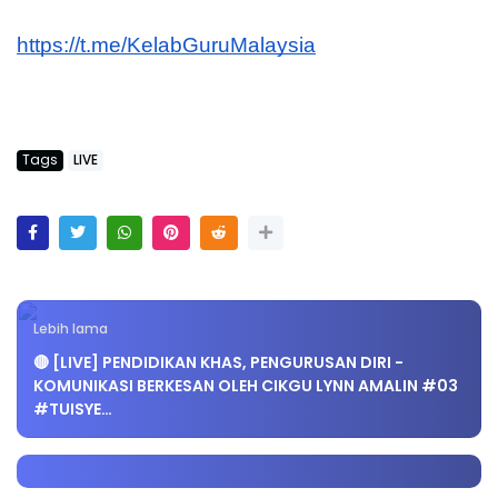
https://t.me/KelabGuruMalaysia
Tags
LIVE
Lebih lama
🔴 [LIVE] PENDIDIKAN KHAS, PENGURUSAN DIRI -
KOMUNIKASI BERKESAN OLEH CIKGU LYNN AMALIN #03
#TUISYE…