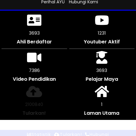
Perihal AYU
Hubungi Kami
4047
1312
Ahli Berdaftar
Youtuber Aktif
8094
4047
Video Pendidikan
Pelajar Maya
2302384
1
Tularkan!
Laman Utama
Statistik
Tularkan!
Hubungi