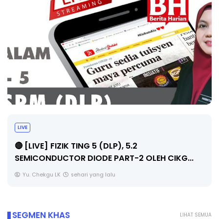
LIVE
🔴 [LIVE] FIZIK TING 5 (DLP), 5.2
SEMICONDUCTOR DIODE PART-2 OLEH CIKG...
Yu. Chekgu LK
sehari yang lalu
SEGMEN KHAS
LIHAT SEMUA