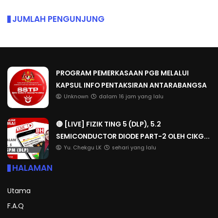
JUMLAH PENGUNJUNG
PROGRAM PEMERKASAAN PGB MELALUI
KAPSUL INFO PENTAKSIRAN ANTARABANGSA
Unknown
dalam 16 jam yang lalu
🔴 [LIVE] FIZIK TING 5 (DLP), 5.2
SEMICONDUCTOR DIODE PART-2 OLEH CIKG...
Yu. Chekgu LK
sehari yang lalu
HALAMAN
Utama
F.A.Q