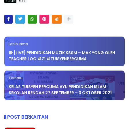
Tags
LIVE
Lebih lama
🔴 [LIVE] PENDIDIKAN MUZIK KSSM – MAK YONG OLEH
TEACHER LOO #71 #TUISYENPERCUMA
Terbaru
KELAS TUISYEN PERCUMA AYU PENDIDIKAN ISLAM
SEKOLAH RENDAH 27 SEPTEMBER – 3 OKTOBER 2021
POST BERKAITAN