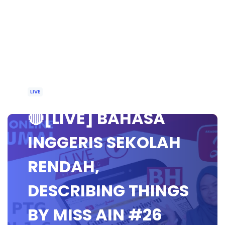
LIVE
🔴[LIVE] BAHASA
INGGERIS SEKOLAH
RENDAH,
DESCRIBING THINGS
BY MISS AIN #26