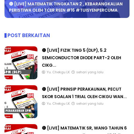
🔴 [LIVE] MATEMATIK TINGKATAN 2 , KEBARANGKALIAN
PERISTIWA OLEH TCER REEN #16 #TUISYENPERCUMA
POST BERKAITAN
🔴 [LIVE] FIZIK TING 5 (DLP), 5.2
SEMICONDUCTOR DIODE PART-2 OLEH
CIKG...
Yu. Chekgu LK
sehari yang lalu
🔴 [LIVE] PRINSIP PERAKAUNAN, PECUT
SKOR SOALAN 1 TRIAL OLEH CIKGU WAN...
Yu. Chekgu LK
sehari yang lalu
🔴 [LIVE] MATEMATIK SR, WANG TAHUN 6