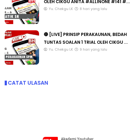
OLEH CIKGU ANITA #ALLINONE #141 #...
Yu. Chekgu LK
8 hari yang lalu
🔴 [LIVE] PRINSIP PERAKAUNAN, BEDAH
TUNTAS SOALAN 1 TRIAL OLEH CIKGU ...
Yu. Chekgu LK
9 hari yang lalu
CATAT ULASAN