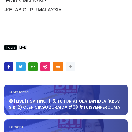
-EDIDIK MALAYSIA
-KELAB GURU MALAYSIA
Tags
LIVE
Lebih lama
🔴 [LIVE] PSV TING. 1-5, TUTORIAL OLAHAN IDEA (KRSV
SIRI 2) OLEH CIKGU ZURAIDA #08 #TUISYENPERCUMA
Terbaru