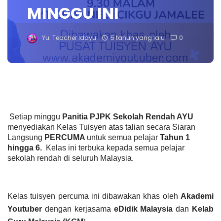
MINGGU INI
Yu. Teacher Idayu
5 tahun yang lalu
0
Setiap minggu 
Panitia PJPK Sekolah Rendah AYU
menyediakan Kelas Tuisyen atas talian secara Siaran 
Langsung 
PERCUMA 
untuk semua pelajar 
Tahun 1 
hingga 6.  
Kelas ini terbuka kepada semua pelajar 
sekolah rendah di seluruh Malaysia.
Kelas tuisyen percuma ini dibawakan khas oleh 
Akademi 
Youtuber
 dengan kerjasama
 eDidik Malaysia
 dan 
Kelab 