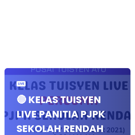
LIVE
🔴 KELAS TUISYEN
LIVE PANITIA PJPK
SEKOLAH RENDAH