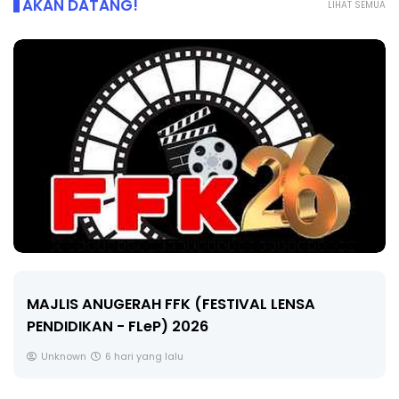
AKAN DATANG!
LIHAT SEMUA
LIVE
🔴 [LIVE] MATEMATIK SR, WANG TAHUN 6 OLEH
CIKGU ANITA #ALLINONE #141 #...
Yu. Chekgu LK
8 hari yang lalu