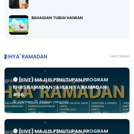
BAHAGIAN TUBUH HAIWAN
IHYA' RAMADAN
LIHAT SEMUA
🔴 [LIVE] MAJLIS PENUTUPAN PROGRAM
KHAS RAMADAN : AHLAN YA RAMADAN
#06...
Unknown
4 tahun yang lalu
🔴 [LIVE] MAJLIS PENUTUPAN PROGRAM