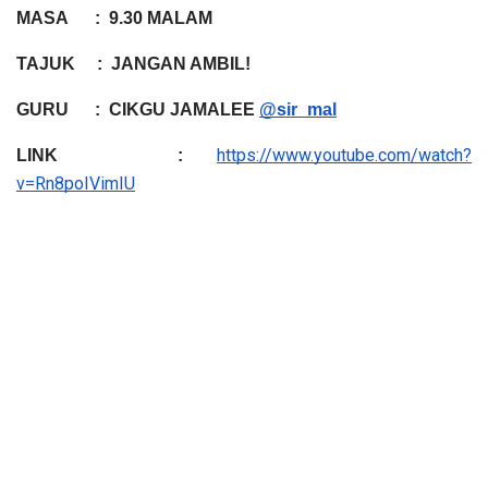
MASA      :  9.30 MALAM
TAJUK     :  JANGAN AMBIL!
GURU      :  CIKGU JAMALEE 
@sir_mal
https://www.youtube.com/watch?
LINK       : 
v=Rn8poIVimIU