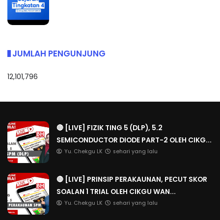
JUMLAH PENGUNJUNG
12,101,796
🔴 [LIVE] FIZIK TING 5 (DLP), 5.2
SEMICONDUCTOR DIODE PART-2 OLEH CIKG...
Yu. Chekgu LK
sehari yang lalu
🔴 [LIVE] PRINSIP PERAKAUNAN, PECUT SKOR
SOALAN 1 TRIAL OLEH CIKGU WAN...
Yu. Chekgu LK
sehari yang lalu