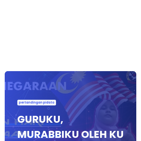
pertandingan pidato
GURUKU,
MURABBIKU OLEH KU