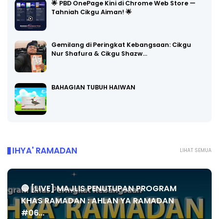
🌟 PBD OnePage Kini di Chrome Web Store —
Tahniah Cikgu Aiman! 🌟
Gemilang di Peringkat Kebangsaan: Cikgu
Nur Shafura & Cikgu Shazw…
BAHAGIAN TUBUH HAIWAN
IHYA' RAMADAN
LIHAT SEMUA
🔴 [LIVE] MAJLIS PENUTUPAN PROGRAM
KHAS RAMADAN : AHLAN YA RAMADAN
#06...