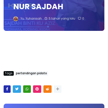
NUR SAJDAH
Yu. Yuhanisah
5 tahun yang lalu
0
Tags
pertandingan pidato