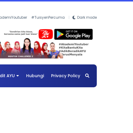
ademiYoutuber
#TuisyenPercuma
Dark mode
dit AYU
Hubungi
Privacy Policy