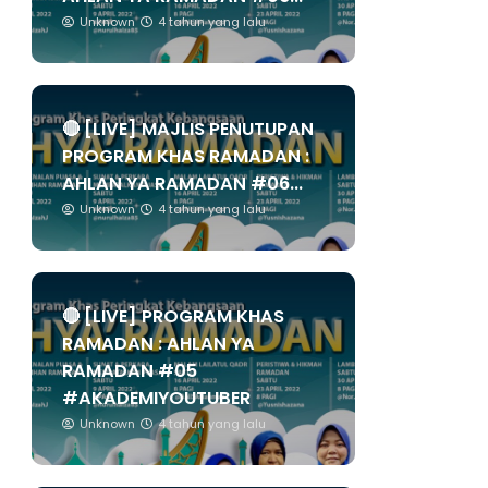
Unknown
4 tahun yang lalu
🔴 [LIVE] MAJLIS PENUTUPAN
PROGRAM KHAS RAMADAN :
AHLAN YA RAMADAN #06...
Unknown
4 tahun yang lalu
🔴 [LIVE] PROGRAM KHAS
RAMADAN : AHLAN YA
RAMADAN #05
#AKADEMIYOUTUBER
Unknown
4 tahun yang lalu