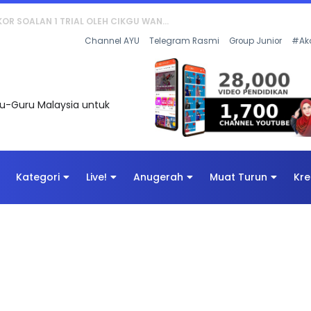
AN DIGITAL PENYELAMAT DUNIA
Channel AYU
Telegram Rasmi
Group Junior
#Ak
uru-Guru Malaysia untuk
Kategori
Live!
Anugerah
Muat Turun
Kre