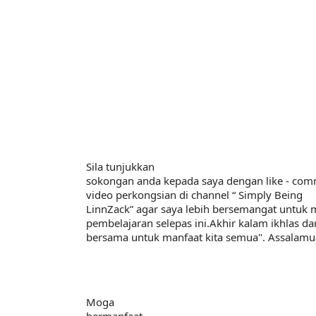
LIVE
MAJLIS ANUGERAH FFK
FESTIVAL LENSA PENDIDIKAN -
🔴 [LIVE] MATEM
LeP) 2026
TAHUN 6 OLEH C
#ALLINONE #141 #
Unknown
6 hari yang lalu
Yu. Chekgu LK
8 ha
Sila tunjukkan

sokongan anda kepada saya dengan like - comm
video perkongsian di channel
“ Simply Being

LinnZack” agar saya lebih bersemangat untuk m
pembelajaran selepas ini.Akhir kalam ikhlas dar
bersama untuk manfaat kita semua". Assalamu
Moga

bermanfaat 