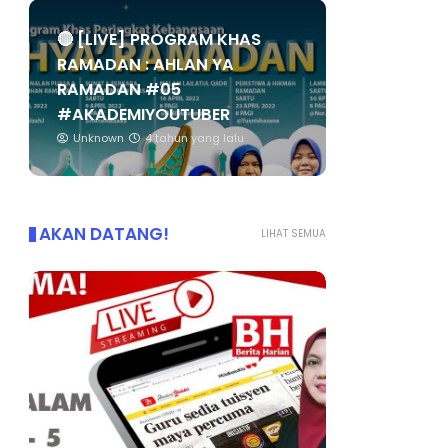
🔴 [LIVE] PROGRAM KHAS
RAMADAN : AHLAN YA
RAMADAN #05
#AKADEMIYOUTUBER
Unknown
4 tahun yang lalu
AKAN DATANG!
LIHAT SEMUA