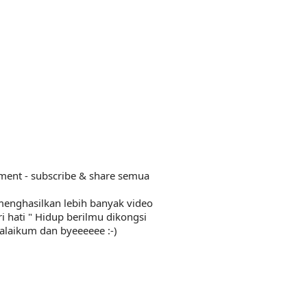
LIVE
ATIK SR, WANG
🔴 [LIVE] FIZIK TING 5 (DLP), 5.2
IKGU ANITA
SEMICONDUCTOR DIODE PART-2
...
OLEH CIKG...
ri yang lalu
Yu. Chekgu LK
sehari yang lalu
ent - subscribe & share semua

enghasilkan lebih banyak video

i hati " Hidup berilmu dikongsi

alaikum dan byeeeeee :-)