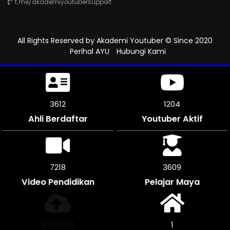
t.me/akademiyoutubersupport
All Rights Reserved by
Akademi Youtuber
© Since 2020
Perihal AYU
Hubungi Kami
4035
1312
Ahli Berdaftar
Youtuber Aktif
8070
4035
Video Pendidikan
Pelajar Maya
2297260
1