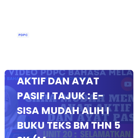
PDPC
CARA MUDAH
MEMBINA AYAT
AKTIF DAN AYAT
PASIF I TAJUK : E-
SISA MUDAH ALIH I
BUKU TEKS BM THN 5