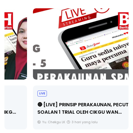
LIVE
🔴 [LIVE] PRINSIP PERAKAUNAN, PECUT SKOR
SOALAN 1 TRIAL OLEH CIKGU WAN...
Yu. Chekgu LK
3 hari yang lalu