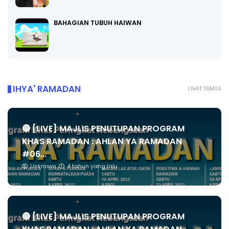
BAHAGIAN TUBUH HAIWAN
IHYA' RAMADAN
LIHAT SEMUA
🔴 [LIVE] MAJLIS PENUTUPAN PROGRAM
KHAS RAMADAN : AHLAN YA RAMADAN
#06...
Unknown
4 tahun yang lalu
🔴 [LIVE] MAJLIS PENUTUPAN PROGRAM