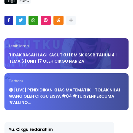
Tags
PDPC
Lebih lama
TIDAK BASAH LAGI KASUTKU l BM SK KSSR TAHUN 4 l
TEMA 6 l UNIT 17 OLEH CIKGU NARIZA
Terbaru
🔴 [LIVE] PENDIDIKAN KHAS MATEMATIK - TOLAK NILAI
WANG OLEH CIKGU EISYA #04 #TUISYENPERCUMA
#ALLINO…
Yu. Cikgu Eedarahim