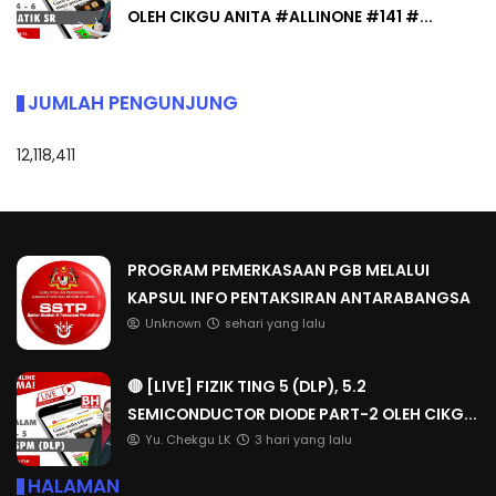
OLEH CIKGU ANITA #ALLINONE #141 #...
JUMLAH PENGUNJUNG
12,118,411
PROGRAM PEMERKASAAN PGB MELALUI
KAPSUL INFO PENTAKSIRAN ANTARABANGSA
Unknown
sehari yang lalu
🔴 [LIVE] FIZIK TING 5 (DLP), 5.2
SEMICONDUCTOR DIODE PART-2 OLEH CIKG...
Yu. Chekgu LK
3 hari yang lalu
HALAMAN