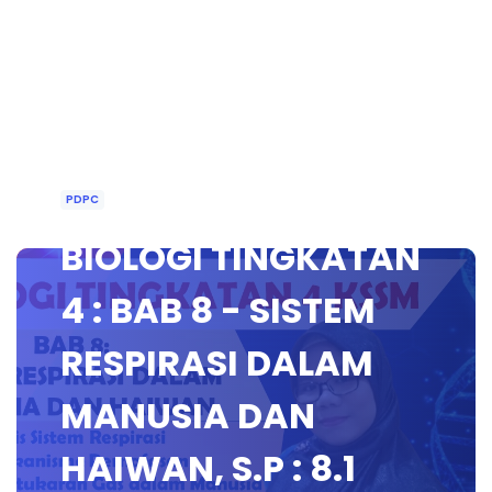
PDPC
BIOLOGI TINGKATAN
4 : BAB 8 - SISTEM
RESPIRASI DALAM
MANUSIA DAN
HAIWAN, S.P : 8.1