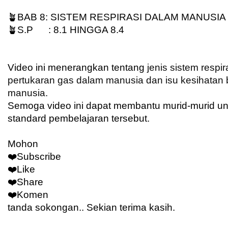
🪴BAB 8: SISTEM RESPIRASI DALAM MANUSIA
🪴S.P
: 8.1 HINGGA 8.4
Video ini menerangkan tentang 
jenis sistem respi
pertukaran gas dalam manusia dan isu kesihatan be
manusia.
Semoga video ini dapat membantu murid-murid u
standard pembelajaran tersebut.
Mohon
❤️Subscribe
❤️Like
❤️Share
❤️Komen
tanda sokongan.. Sekian terima kasih.