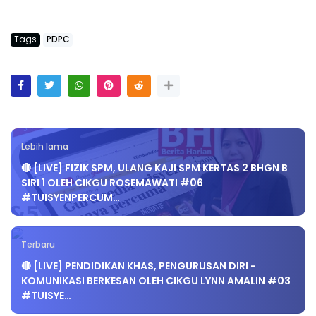
Tags
PDPC
Lebih lama
🔴 [LIVE] FIZIK SPM, ULANG KAJI SPM KERTAS 2 BHGN B
SIRI 1 OLEH CIKGU ROSEMAWATI #06
#TUISYENPERCUM…
Terbaru
🔴 [LIVE] PENDIDIKAN KHAS, PENGURUSAN DIRI -
KOMUNIKASI BERKESAN OLEH CIKGU LYNN AMALIN #03
#TUISYE…