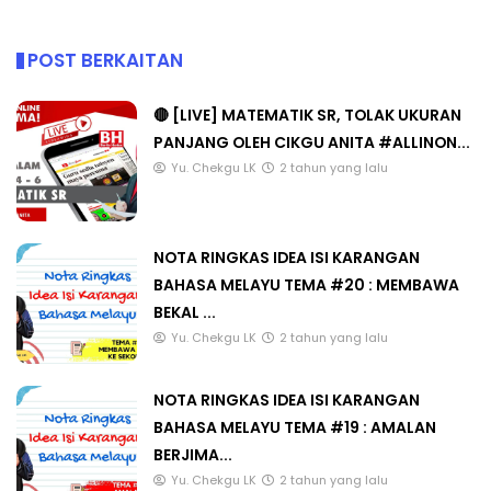
POST BERKAITAN
🔴 [LIVE] MATEMATIK SR, TOLAK UKURAN
PANJANG OLEH CIKGU ANITA #ALLINON...
Yu. Chekgu LK
2 tahun yang lalu
NOTA RINGKAS IDEA ISI KARANGAN
BAHASA MELAYU TEMA #20 : MEMBAWA
BEKAL ...
Yu. Chekgu LK
2 tahun yang lalu
NOTA RINGKAS IDEA ISI KARANGAN
BAHASA MELAYU TEMA #19 : AMALAN
BERJIMA...
Yu. Chekgu LK
2 tahun yang lalu