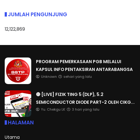
JUMLAH PENGUNJUNG
12,122,869
PROGRAM PEMERKASAAN PGB MELALUI
KAPSUL INFO PENTAKSIRAN ANTARABANGSA
Unknown
sehari yang lalu
🔴 [LIVE] FIZIK TING 5 (DLP), 5.2
SEMICONDUCTOR DIODE PART-2 OLEH CIKG...
Yu. Chekgu LK
3 hari yang lalu
HALAMAN
Utama