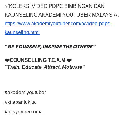
✅KOLEKSI VIDEO PDPC BIMBINGAN DAN 
KAUNSELING AKADEMI YOUTUBER MALAYSIA : 
https://www.akademiyoutuber.com/p/video-pdpc-
kaunseling.html
“
BE YOURSELF, INSPIRE THE OTHERS”
❤️COUNSELLING T.E.A.M ❤️ 
“Train, Educate, Attract, Motivate”
#akademiyoutuber
#kitabantukita
#tuisyenpercuma