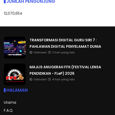
JUMLAH PENGUNJUNG
12,070,654
TRANSFORMASI DIGITAL GURU SIRI 7 :
PAHLAWAN DIGITAL PENYELAMAT DUNIA
Unknown
3 hari yang lalu
MAJLIS ANUGERAH FFK (FESTIVAL LENSA
PENDIDIKAN - FLeP) 2026
Unknown
4 hari yang lalu
HALAMAN
Utama
F.A.Q