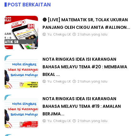
POST BERKAITAN
🔴 [LIVE] MATEMATIK SR, TOLAK UKURAN
PANJANG OLEH CIKGU ANITA #ALLINON...
Yu. Chekgu LK
2 tahun yang lalu
NOTA RINGKAS IDEA ISI KARANGAN
BAHASA MELAYU TEMA #20 : MEMBAWA
BEKAL ...
Yu. Chekgu LK
2 tahun yang lalu
NOTA RINGKAS IDEA ISI KARANGAN
BAHASA MELAYU TEMA #19 : AMALAN
BERJIMA...
Yu. Chekgu LK
2 tahun yang lalu