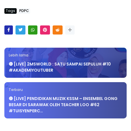
Tags
PDPC
Lebih lama
🔴 [LIVE] 2MSWORLD : SATU SAMPAI SEPULUH #10
#AKADEMIYOUTUBER
Terbaru
🔴 [LIVE] PENDIDIKAN MUZIK KSSM – ENSEMBEL GONG
BESAR DI SARAWAK OLEH TEACHER LOO #62
#TUISYENPERC…