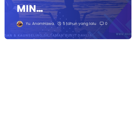
MIN…
Yu. AnomHawa
5 tahun yang lalu
0