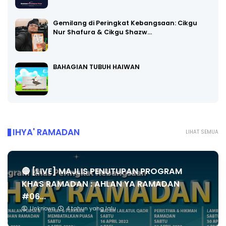
Gemilang di Peringkat Kebangsaan: Cikgu
Nur Shafura & Cikgu Shazw…
BAHAGIAN TUBUH HAIWAN
IHYA' RAMADAN
LIHAT SEMUA
🔴 [LIVE] MAJLIS PENUTUPAN PROGRAM
KHAS RAMADAN : AHLAN YA RAMADAN
#06...
Unknown
4 tahun yang lalu