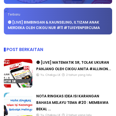
Terbaru
🔴 [LIVE] BIMBINGAN & KAUNSELING, ILTIZAM ANAK
MERDEKA OLEH CIKGU NUR #11 #TUISYENPERCUMA
POST BERKAITAN
🔴 [LIVE] MATEMATIK SR, TOLAK UKURAN
PANJANG OLEH CIKGU ANITA #ALLINON...
Yu. Chekgu LK
2 tahun yang lalu
NOTA RINGKAS IDEA ISI KARANGAN
BAHASA MELAYU TEMA #20 : MEMBAWA
BEKAL ...
Yu. Chekgu LK
2 tahun yang lalu