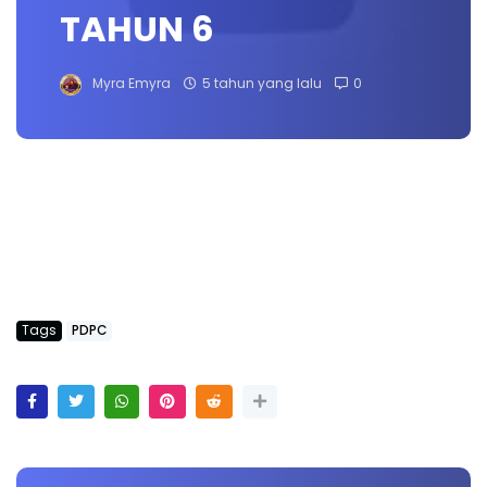
TAHUN 6
Myra Emyra
5 tahun yang lalu
0
Tags
PDPC