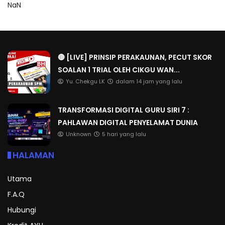
NaN
🔴 [LIVE] PRINSIP PERAKAUNAN, PECUT SKOR
SOALAN 1 TRIAL OLEH CIKGU WAN...
Yu. Chekgu LK
dalam 14 jam yang lalu
TRANSFORMASI DIGITAL GURU SIRI 7 :
PAHLAWAN DIGITAL PENYELAMAT DUNIA
Unknown
5 hari yang lalu
HALAMAN
Utama
F.A.Q
Hubungi