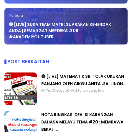
Terbaru
🔴 [LIVE] SUKA TEAM MATE : SUARAKAN KEHENDAK
ANDA | SEMANGAT MERDEKA #06
#AKADEMIYOUTUBER
POST BERKAITAN
🔴 [LIVE] MATEMATIK SR, TOLAK UKURAN
PANJANG OLEH CIKGU ANITA #ALLINON...
Yu. Chekgu LK
2 tahun yang lalu
NOTA RINGKAS IDEA ISI KARANGAN
BAHASA MELAYU TEMA #20 : MEMBAWA
BEKAL ...