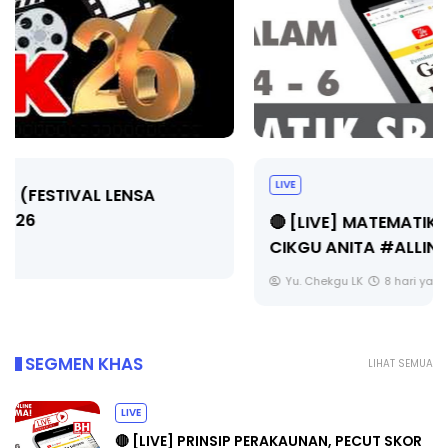
LIVE
🔴 [LIVE] MATEMATIK SR, WANG TAHUN 6 OLEH
CIKGU ANITA #ALLINONE #141 #...
Yu. Chekgu LK
8 hari yang lalu
SEGMEN KHAS
LIHAT SEMUA
LIVE
🔴 [LIVE] PRINSIP PERAKAUNAN, PECUT SKOR