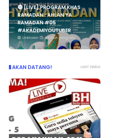
🔴 [LIVE] PROGRAM KHAS
RAMADAN : AHLAN YA
RAMADAN #05
#AKADEMIYOUTUBER
Unknown
4 tahun yang lalu
AKAN DATANG!
LIHAT SEMUA