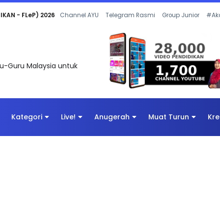
 OLEH CIKGU ANITA #ALLINONE #141 #...
Channel AYU
Telegram Rasmi
Group Junior
#Ak
uru-Guru Malaysia untuk
Kategori
Live!
Anugerah
Muat Turun
Kre