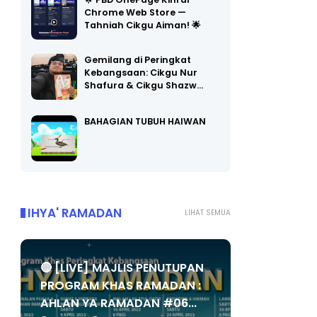
🌟 PBD OnePage Kini di
Chrome Web Store —
Tahniah Cikgu Aiman! 🌟
Gemilang di Peringkat
Kebangsaan: Cikgu Nur
Shafura & Cikgu Shazw…
BAHAGIAN TUBUH HAIWAN
IHYA' RAMADAN
LIHAT SEMUA
🔴 [LIVE] MAJLIS PENUTUPAN
PROGRAM KHAS RAMADAN :
AHLAN YA RAMADAN #06...