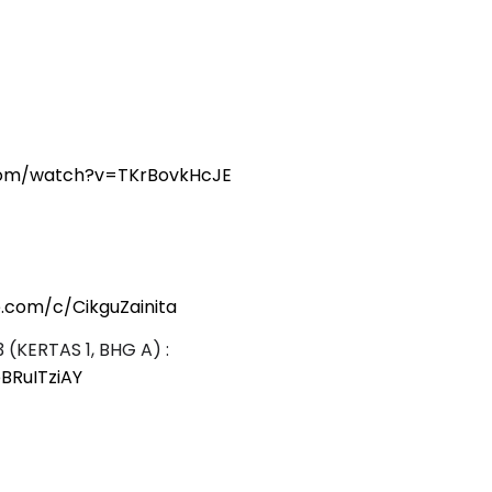
LIVE
N9|
🔴 [LIVE] PRINSIP PERA
n
8 hari yang lalu
BEDAH TUNTAS SOALAN 
com/watch?v=TKrBovkHcJE
OLEH CIKGU ...
Yu. Chekgu LK
6 hari yang la
.com/c/CikguZainita
KERTAS 1, BHG A) :
BRuITziAY