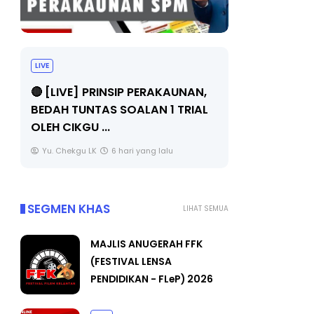
BICARA PROFESIONAL 8 :
B
TIMBALAN KETUA PENGARAH
KAUNAN,
PENDIDIKAN MALAYSIA
B
1 TRIAL
Unknown
8 hari yang lalu
lu
SEGMEN KHAS
LIHAT SEMUA
MAJLIS ANUGERAH FFK
(FESTIVAL LENSA
PENDIDIKAN - FLeP) 2026