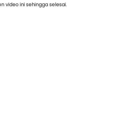
as 1 dan Kertas 2. Anda tidak perlu risau lagi. Anda
video ini sehingga selesai.