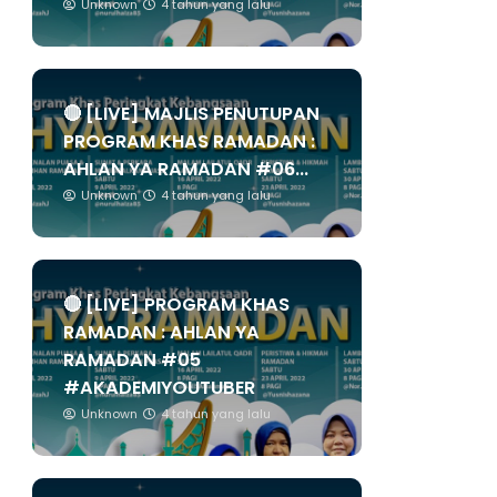
Unknown
4 tahun yang lalu
🔴 [LIVE] MAJLIS PENUTUPAN
PROGRAM KHAS RAMADAN :
AHLAN YA RAMADAN #06...
Unknown
4 tahun yang lalu
🔴 [LIVE] PROGRAM KHAS
RAMADAN : AHLAN YA
RAMADAN #05
#AKADEMIYOUTUBER
Unknown
4 tahun yang lalu