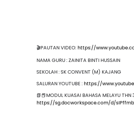
AM
KEYNOTE SPEAKER 3 :
SSTP JP
TRANSFORMING PRIMARY
Unknow
EDUCATION IN INDONESIA
🎬PAUTAN VIDEO:
https://www.youtube.
THROUG...
NAMA GURU : ZAINITA BINTI HUSSAIN
Unknown
8 hari yang lalu
SEKOLAH : SK CONVENT (M) KAJANG
SALURAN YOUTUBE :
https://www.youtube
📗📕MODUL KUASAI BAHASA MELAYU THN 3 (
https://sg.docworkspace.com/d/sIPffmb