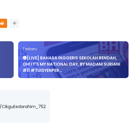
Terbaru
🔴[LIVE] BAHASA INGGERIS SEKOLAH RENDAH,
OH! IT’S MY NATIONAL DAY, BY MADAM SURIANI
#11 #TUISYENPER…
m/CikguEedarahim_752