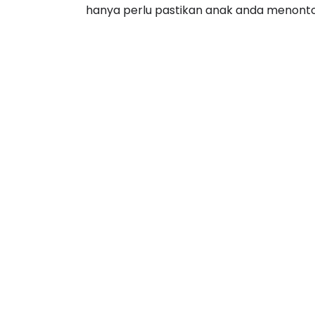
anda menguasai soalan Bahasa Melayu Kert
hanya perlu pastikan anak anda menonton 