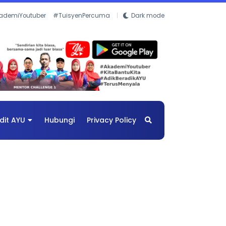
ademiYoutuber
#TuisyenPercuma
Dark mode
dit AYU
Hubungi
Privacy Policy