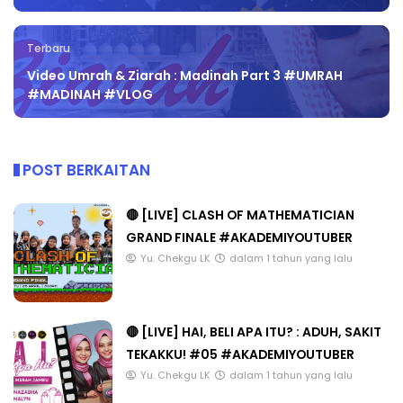
Terbaru
Video Umrah & Ziarah : Madinah Part 3 #UMRAH
#MADINAH #VLOG
POST BERKAITAN
🔴 [LIVE] CLASH OF MATHEMATICIAN
GRAND FINALE #AKADEMIYOUTUBER
Yu. Chekgu LK
dalam 1 tahun yang lalu
🔴 [LIVE] HAI, BELI APA ITU? : ADUH, SAKIT
TEKAKKU! #05 #AKADEMIYOUTUBER
Yu. Chekgu LK
dalam 1 tahun yang lalu