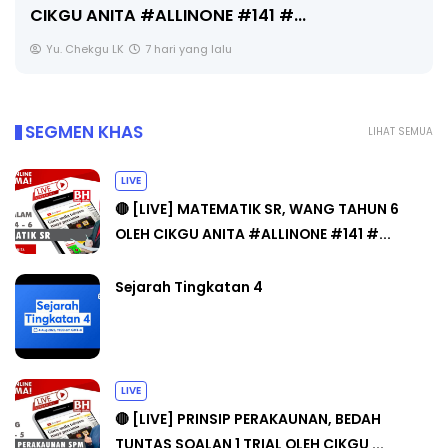
CIKGU ANITA #ALLINONE #141 #...
Yu. Chekgu LK
7 hari yang lalu
SEGMEN KHAS
LIHAT SEMUA
LIVE
🔴 [LIVE] MATEMATIK SR, WANG TAHUN 6
OLEH CIKGU ANITA #ALLINONE #141 #...
Sejarah Tingkatan 4
LIVE
🔴 [LIVE] PRINSIP PERAKAUNAN, BEDAH
TUNTAS SOALAN 1 TRIAL OLEH CIKGU ...