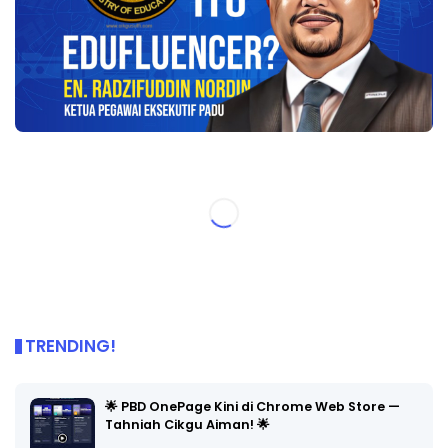
TRENDING!
🌟 PBD OnePage Kini di Chrome Web Store —
Tahniah Cikgu Aiman! 🌟