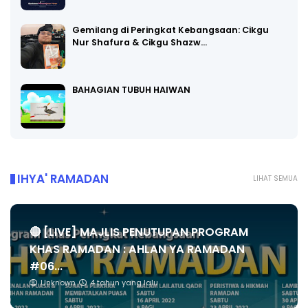
Gemilang di Peringkat Kebangsaan: Cikgu
Nur Shafura & Cikgu Shazw…
BAHAGIAN TUBUH HAIWAN
IHYA' RAMADAN
LIHAT SEMUA
🔴 [LIVE] MAJLIS PENUTUPAN PROGRAM
KHAS RAMADAN : AHLAN YA RAMADAN
#06...
Unknown
4 tahun yang lalu