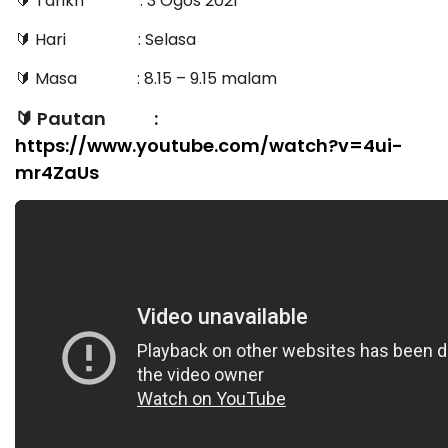
Tarikh
: 3 Ogos 2021
🔰
Hari
: Selasa
🔰
Masa
: 8.15 – 9.15 malam
🔰
Pautan :
🔰
https://www.youtube.com/watch?v=4ui-
mr4ZaUs