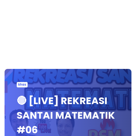
khas
🔴 [LIVE] REKREASI
SANTAI MATEMATIK
#06