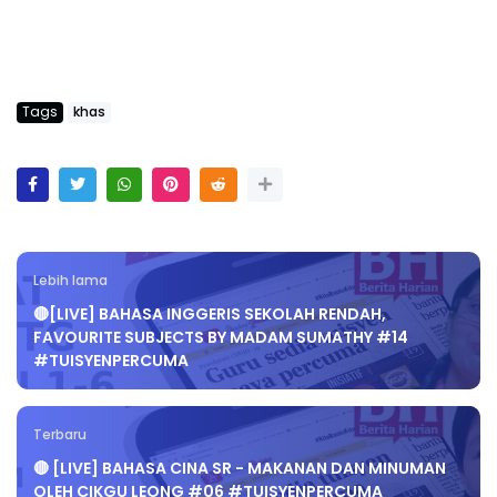
Tags
khas
Lebih lama
🔴[LIVE] BAHASA INGGERIS SEKOLAH RENDAH,
FAVOURITE SUBJECTS BY MADAM SUMATHY #14
#TUISYENPERCUMA
Terbaru
🔴 [LIVE] BAHASA CINA SR - MAKANAN DAN MINUMAN
OLEH CIKGU LEONG #06 #TUISYENPERCUMA