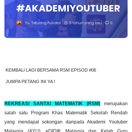
#AKADEMIYOUTUBER
Yu. Tetuang Pusaka
5 tahun yang lalu
0
KEMBALI LAGI BERSAMA RSM EPISOD #06
 JUMPA PETANG INI YA !
REKREASI SANTAI MATEMATIK (RSM)
 merupakan 
salah satu Program Khas Matematik Sekolah Rendah 
yang mendapat sokongan daripada Akademi Youtuber 
Malaysia (AYU), eDIDIK Malaysia dan Kelab Guru 