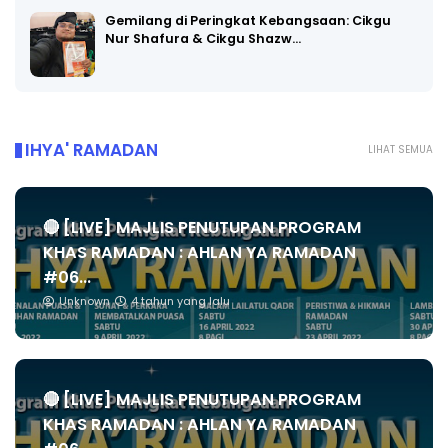
Gemilang di Peringkat Kebangsaan: Cikgu
Nur Shafura & Cikgu Shazw…
IHYA' RAMADAN
LIHAT SEMUA
🔴 [LIVE] MAJLIS PENUTUPAN PROGRAM
KHAS RAMADAN : AHLAN YA RAMADAN
#06...
Unknown
4 tahun yang lalu
🔴 [LIVE] MAJLIS PENUTUPAN PROGRAM
KHAS RAMADAN : AHLAN YA RAMADAN