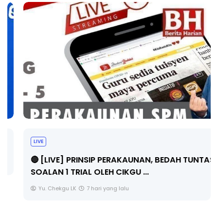
LIVE
🔴 [LIVE] PRINSIP PERAKAUNAN, BEDAH TUNTAS
SOALAN 1 TRIAL OLEH CIKGU ...
Yu. Chekgu LK
7 hari yang lalu