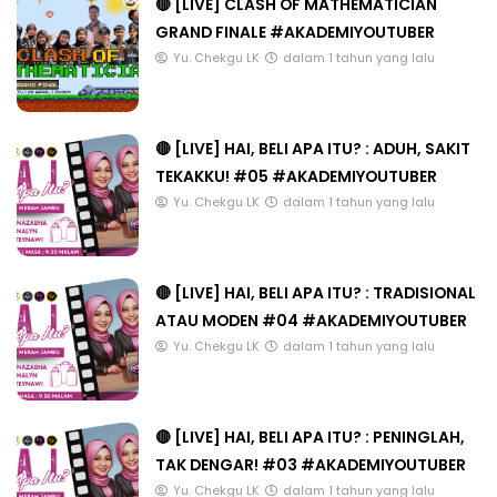
🔴 [LIVE] CLASH OF MATHEMATICIAN
GRAND FINALE #AKADEMIYOUTUBER
Yu. Chekgu LK
dalam 1 tahun yang lalu
🔴 [LIVE] HAI, BELI APA ITU? : ADUH, SAKIT
TEKAKKU! #05 #AKADEMIYOUTUBER
Yu. Chekgu LK
dalam 1 tahun yang lalu
🔴 [LIVE] HAI, BELI APA ITU? : TRADISIONAL
ATAU MODEN #04 #AKADEMIYOUTUBER
Yu. Chekgu LK
dalam 1 tahun yang lalu
🔴 [LIVE] HAI, BELI APA ITU? : PENINGLAH,
TAK DENGAR! #03 #AKADEMIYOUTUBER
Yu. Chekgu LK
dalam 1 tahun yang lalu