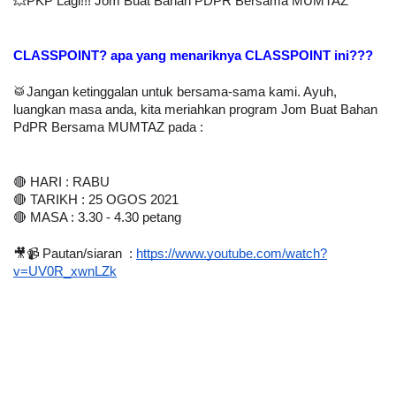
💥PKP Lagi!!! Jom Buat Bahan PDPR Bersama MUMTAZ 
CLASSPOINT? apa yang menariknya CLASSPOINT ini???
🥁Jangan ketinggalan untuk bersama-sama kami. Ayuh, 
luangkan masa anda, kita meriahkan program Jom Buat Bahan 
PdPR Bersama MUMTAZ pada :
🔴 HARI : RABU
🔴 TARIKH : 25 OGOS 2021
🔴 MASA : 3.30 - 4.30 petang
🎥📹 Pautan/siaran  : 
https://www.youtube.com/watch?
v=UV0R_xwnLZk