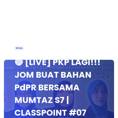
khas
🔴 [LIVE] PKP LAGI!!!
JOM BUAT BAHAN
PdPR BERSAMA
MUMTAZ S7 |
CLASSPOINT #07