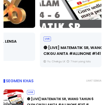
LIVE
🔴 [LIVE] MATEMATIK SR, WANG TAHUN 6 OLEH
CIKGU ANITA #ALLINONE #141 #...
Yu. Chekgu LK
7 hari yang lalu
SEGMEN KHAS
LIHAT SEMUA
LIVE
🔴 [LIVE] MATEMATIK SR, WANG TAHUN 6
OLEH CIKGU ANITA #ALLINONE #141 #...