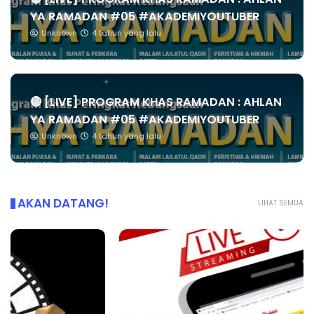
YA RAMADAN #05 #AKADEMIYOUTUBER
Unknown
4 tahun yang lalu
🔴 [LIVE] PROGRAM KHAS RAMADAN : AHLAN
YA RAMADAN #05 #AKADEMIYOUTUBER
Unknown
4 tahun yang lalu
AKAN DATANG!
LIHAT SEMUA