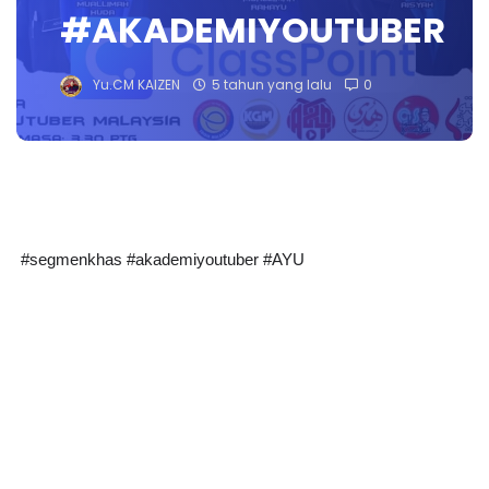
#AKADEMIYOUTUBER
Yu.CM KAIZEN
5 tahun yang lalu
0
#segmenkhas #akademiyoutuber #AYU