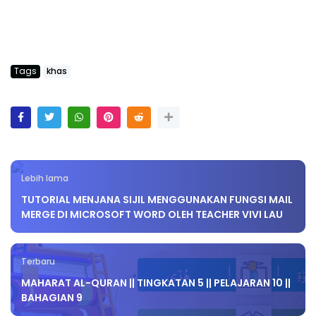
Tags
khas
Lebih lama
TUTORIAL MENJANA SIJIL MENGGUNAKAN FUNGSI MAIL
MERGE DI MICROSOFT WORD OLEH TEACHER VIVI LAU
Terbaru
MAHARAT AL-QURAN || TINGKATAN 5 || PELAJARAN 10 ||
BAHAGIAN 9