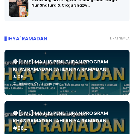
Gemilang di Peringkat Kebangsaan: Cikgu
Nur Shafura & Cikgu Shazw…
IHYA' RAMADAN
LIHAT SEMUA
🔴 [LIVE] MAJLIS PENUTUPAN PROGRAM
KHAS RAMADAN : AHLAN YA RAMADAN
#06...
Unknown
4 tahun yang lalu
🔴 [LIVE] MAJLIS PENUTUPAN PROGRAM
KHAS RAMADAN : AHLAN YA RAMADAN
#06...