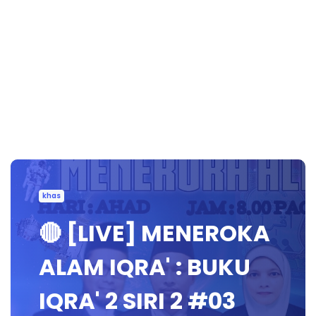
khas
🔴 [LIVE] MENEROKA
ALAM IQRA' : BUKU
IQRA' 2 SIRI 2 #03