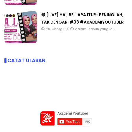
🔴 [LIVE] HAI, BELI APA ITU? : PENINGLAH,
TAK DENGAR! #03 #AKADEMIYOUTUBER
Yu. Chekgu LK
dalam 1 tahun yang lalu
CATAT ULASAN