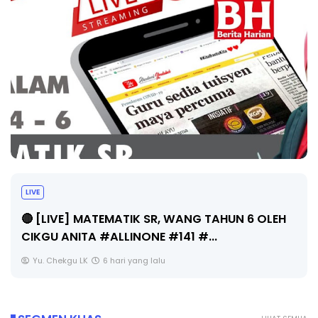
LIVE
🔴 [LIVE] MATEMATIK SR, WANG TAHUN 6 OLEH
CIKGU ANITA #ALLINONE #141 #...
Yu. Chekgu LK
6 hari yang lalu