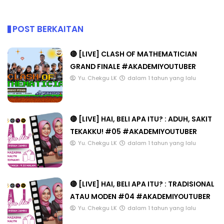
POST BERKAITAN
🔴 [LIVE] CLASH OF MATHEMATICIAN
GRAND FINALE #AKADEMIYOUTUBER
Yu. Chekgu LK
dalam 1 tahun yang lalu
🔴 [LIVE] HAI, BELI APA ITU? : ADUH, SAKIT
TEKAKKU! #05 #AKADEMIYOUTUBER
Yu. Chekgu LK
dalam 1 tahun yang lalu
🔴 [LIVE] HAI, BELI APA ITU? : TRADISIONAL
ATAU MODEN #04 #AKADEMIYOUTUBER
Yu. Chekgu LK
dalam 1 tahun yang lalu