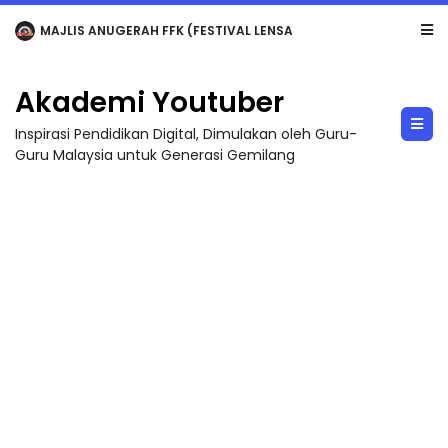
LIVE
🔴 [LIVE] MATEMATIK SR, WANG TAHUN 6 OLEH CIKGU ANITA #ALLINONE #141 #...
Akademi Youtuber
Inspirasi Pendidikan Digital, Dimulakan oleh Guru-
Guru Malaysia untuk Generasi Gemilang