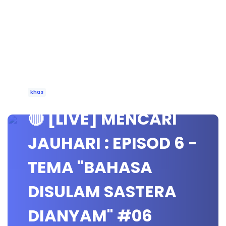
khas
🔴 [LIVE] MENCARI
JAUHARI : EPISOD 6 -
TEMA "BAHASA
DISULAM SASTERA
DIANYAM" #06