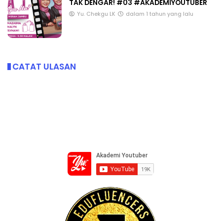
TAK DENGAR! #03 #AKADEMIYOUTUBER
Yu. Chekgu LK
dalam 1 tahun yang lalu
CATAT ULASAN