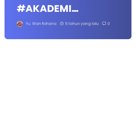
#AKADEMI…
Yu. Wan Rohana
5 tahun yang lalu
0