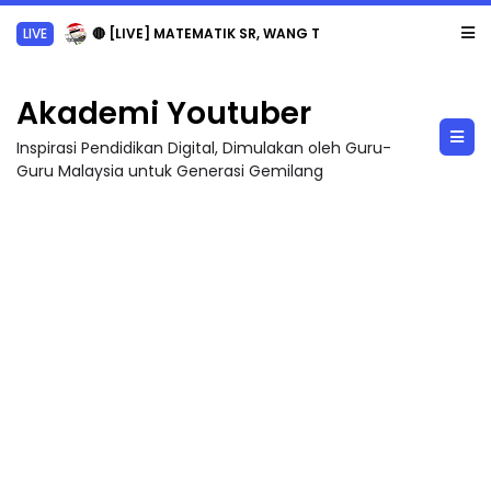
LIVE
🔴 [LIVE] MATEMATIK SR, WANG TAHUN 6 OLEH CIKGU ANITA #ALLINONE #141 #...
Akademi Youtuber
Inspirasi Pendidikan Digital, Dimulakan oleh Guru-
Guru Malaysia untuk Generasi Gemilang