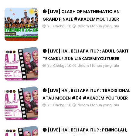
🔴 [LIVE] CLASH OF MATHEMATICIAN
GRAND FINALE #AKADEMIYOUTUBER
Yu. Chekgu LK
dalam 1 tahun yang lalu
🔴 [LIVE] HAI, BELI APA ITU? : ADUH, SAKIT
TEKAKKU! #05 #AKADEMIYOUTUBER
Yu. Chekgu LK
dalam 1 tahun yang lalu
🔴 [LIVE] HAI, BELI APA ITU? : TRADISIONAL
ATAU MODEN #04 #AKADEMIYOUTUBER
Yu. Chekgu LK
dalam 1 tahun yang lalu
🔴 [LIVE] HAI, BELI APA ITU? : PENINGLAH,