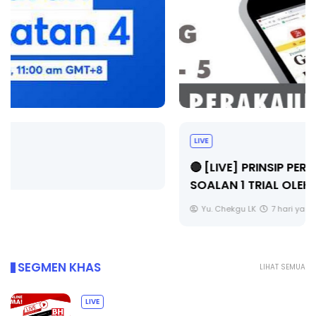
LIVE
🔴 [LIVE] PRINSIP PERAKAUNAN, BEDAH TUNTAS
SOALAN 1 TRIAL OLEH CIKGU ...
Yu. Chekgu LK
7 hari yang lalu
SEGMEN KHAS
LIHAT SEMUA
LIVE