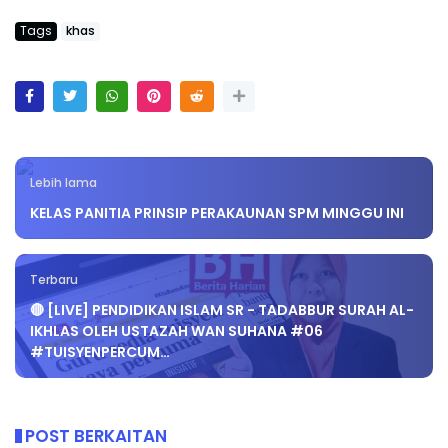
Tags
khas
Lebih lama
KELAS PANITIA PRINSIP PERAKAUNAN SPM MINGGU INI
Terbaru
🔴 [LIVE] PENDIDIKAN ISLAM SR - TADABBUR SURAH AL-
IKHLAS OLEH USTAZAH WAN SUHANA #06
#TUISYENPERCUM…
POST BERKAITAN