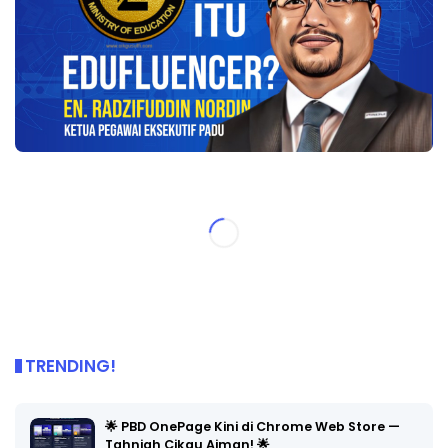
TRENDING!
🌟 PBD OnePage Kini di Chrome Web Store —
Tahniah Cikgu Aiman! 🌟