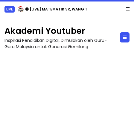
LIVE
🔴 [LIVE] MATEMATIK SR, WANG TAHUN 6 OLEH CIKGU ANITA #ALLINONE #141 #...
Akademi Youtuber
Inspirasi Pendidikan Digital, Dimulakan oleh Guru-
Guru Malaysia untuk Generasi Gemilang