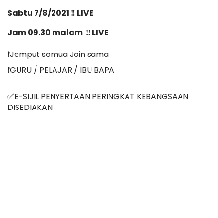
Sabtu 7/8/2021 ‼️ LIVE
Jam 09.30 malam  ‼️ LIVE
❗️Jemput semua Join sama
❗️GURU / PELAJAR / IBU BAPA
✅E-SIJIL PENYERTAAN PERINGKAT KEBANGSAAN 
DISEDIAKAN