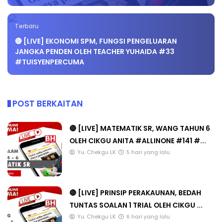
Terbaru
🔴 [LIVE] EKONOMI SPM, FUNGSI PENGELUARAN
JANGKA PENDEN OLEH TEACHER YUHAIDA #33
#TUISYENPERCUMA
POST BERKAITAN
🔴 [LIVE] MATEMATIK SR, WANG TAHUN 6
OLEH CIKGU ANITA #ALLINONE #141 #...
Yu. Chekgu LK
5 hari yang lalu
🔴 [LIVE] PRINSIP PERAKAUNAN, BEDAH
TUNTAS SOALAN 1 TRIAL OLEH CIKGU ...
Yu. Chekgu LK
6 hari yang lalu