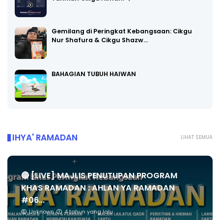
Gemilang di Peringkat Kebangsaan: Cikgu
Nur Shafura & Cikgu Shazw…
BAHAGIAN TUBUH HAIWAN
IHYA' RAMADAN
LIHAT SEMUA
🔴 [LIVE] MAJLIS PENUTUPAN PROGRAM
KHAS RAMADAN : AHLAN YA RAMADAN
#06...
Unknown
4 tahun yang lalu