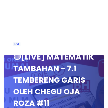
LIVE
🔴[LIVE] MATEMATIK
TAMBAHAN - 7.1
TEMBERENG GARIS
OLEH CHEGU OJA
ROZA #11