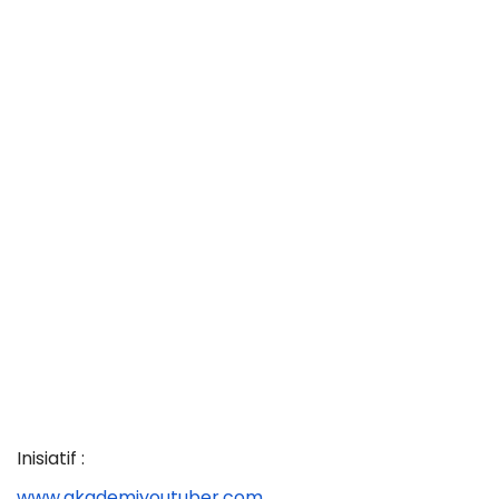
Inisiatif :
www.akademiyoutuber.com