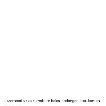
✅ Memberi ⭐️⭐️⭐️⭐️⭐️, maklum balas, cadangan atau komen