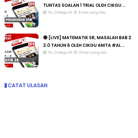
TUNTAS SOALAN 1 TRIAL OLEH CIKGU ...
Yu. Chekgu LK
8 hari yang lalu
🔴 [LIVE] MATEMATIK SR, MASALAH BAB 2
2.0 TAHUN 6 OLEH CIKGU ANITA #AL...
Yu. Chekgu LK
14 hari yang lalu
CATAT ULASAN