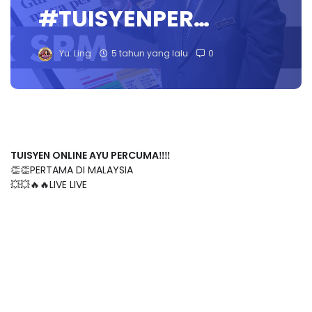
#TUISYENPER…
Yu. Ling
5 tahun yang lalu
0
TUISYEN ONLINE AYU PERCUMA‼️‼️
👏👏PERTAMA DI MALAYSIA
💥💥🔥🔥LIVE LIVE