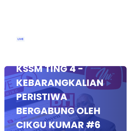
LIVE
🔴[LIVE] MATEMATIK
KSSM TING 4 -
KEBARANGKALIAN
PERISTIWA
BERGABUNG OLEH
CIKGU KUMAR #6