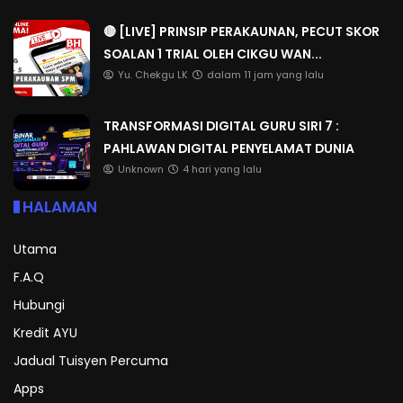
🔴 [LIVE] PRINSIP PERAKAUNAN, PECUT SKOR
SOALAN 1 TRIAL OLEH CIKGU WAN...
Yu. Chekgu LK
dalam 11 jam yang lalu
TRANSFORMASI DIGITAL GURU SIRI 7 :
PAHLAWAN DIGITAL PENYELAMAT DUNIA
Unknown
4 hari yang lalu
HALAMAN
Utama
F.A.Q
Hubungi
Kredit AYU
Jadual Tuisyen Percuma
Apps