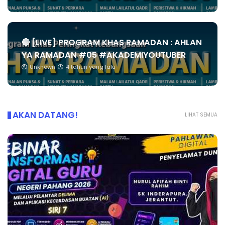
🔴 [LIVE] PROGRAM KHAS RAMADAN : AHLAN
YA RAMADAN #05 #AKADEMIYOUTUBER
Unknown
4 tahun yang lalu
AKAN DATANG!
LIHAT SEMUA