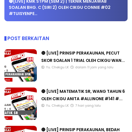
🔴[LIVE] KMK STPM (SEM 2) | TEKNIK MENJAWAB
SOALAN BHG. C (SIRI 2) OLEH CIKGU CONNIE #02
#TUISYENPE…
POST BERKAITAN
🔴 [LIVE] PRINSIP PERAKAUNAN, PECUT
SKOR SOALAN 1 TRIAL OLEH CIKGU WAN...
Yu. Chekgu LK
dalam 11 jam yang lalu
🔴 [LIVE] MATEMATIK SR, WANG TAHUN 6
OLEH CIKGU ANITA #ALLINONE #141 #...
Yu. Chekgu LK
7 hari yang lalu
🔴 [LIVE] PRINSIP PERAKAUNAN, BEDAH