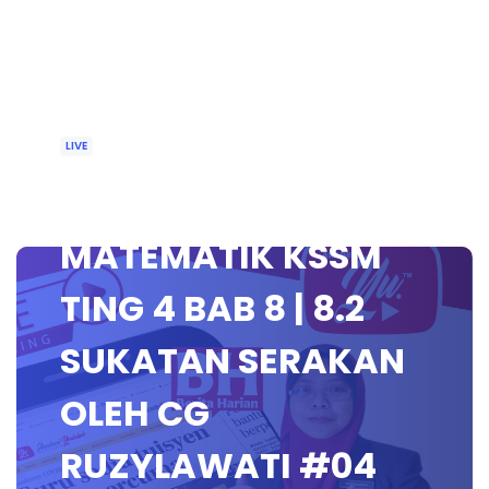
LIVE
🔴 [LIVE]
MATEMATIK KSSM
TING 4 BAB 8 | 8.2
SUKATAN SERAKAN
OLEH CG
RUZYLAWATI #04