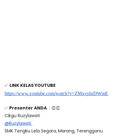
✅ 
LINK KELAS YOUTUBE
https://www.youtube.com/watch?v=ZMxvyhrDWmE
✅
 Presenter ANDA
  : 👏👏
Cikgu Ruzylawati 
@Ruzylawati 
SMK Tengku Lela Segara, Marang, Terengganu