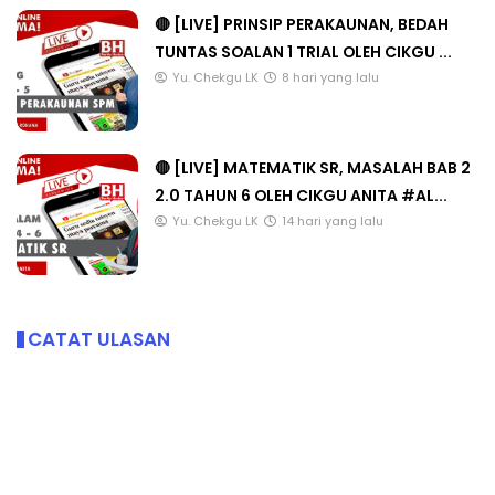
🔴 [LIVE] PRINSIP PERAKAUNAN, BEDAH
TUNTAS SOALAN 1 TRIAL OLEH CIKGU ...
Yu. Chekgu LK
8 hari yang lalu
🔴 [LIVE] MATEMATIK SR, MASALAH BAB 2
2.0 TAHUN 6 OLEH CIKGU ANITA #AL...
Yu. Chekgu LK
14 hari yang lalu
CATAT ULASAN