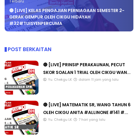
Terbaru
🔴 [LIVE] KELAS PENGAJIAN PERNIAGAAN SEMESTER 2-
GERAK GEMPUR OLEH CIKGU HIDAYAH
#32#TUISYENPERCUMA
POST BERKAITAN
🔴 [LIVE] PRINSIP PERAKAUNAN, PECUT
SKOR SOALAN 1 TRIAL OLEH CIKGU WAN...
Yu. Chekgu LK
dalam 11 jam yang lalu
🔴 [LIVE] MATEMATIK SR, WANG TAHUN 6
OLEH CIKGU ANITA #ALLINONE #141 #...
Yu. Chekgu LK
7 hari yang lalu