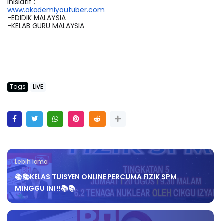
Inisiatif :
www.akademiyoutuber.com
-EDIDIK MALAYSIA
-KELAB GURU MALAYSIA
Tags
LIVE
Lebih lama
📚📚KELAS TUISYEN ONLINE PERCUMA FIZIK SPM
MINGGU INI !!📚📚