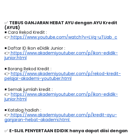
✅ 
TEBUS GANJARAN HEBAT AYU dengan AYU Kredit 
(AYU$)
◾️ Cara Rekod Kredit :  
👉
 https://www.youtube.com/watch?v=LVq-uTUab_c
◾️ Daftar ID Ikon eDidik Junior : 
👉
 https://www.akademiyoutuber.com/p/ikon-edidik-
junior.html
◾️ Borang Rekod Kredit :
👉 
https://www.akademiyoutuber.com/p/rekod-kredit-
pelajar-akademi-youtuber.html
◾️ Semak jumlah kredit : 
👉 
https://www.akademiyoutuber.com/p/ikon-edidik-
junior.html
◾️ Katalog hadiah : 
👉
 https://www.akademiyoutuber.com/p/kredit-ayu-
ganjaran-hebat-akademi.html 
✅ 
E-SIJIL PENYERTAAN EDIDIK hanya dapat diisi dengan 