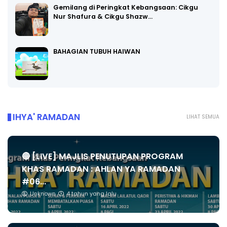
Gemilang di Peringkat Kebangsaan: Cikgu
Nur Shafura & Cikgu Shazw…
BAHAGIAN TUBUH HAIWAN
IHYA' RAMADAN
LIHAT SEMUA
🔴 [LIVE] MAJLIS PENUTUPAN PROGRAM
KHAS RAMADAN : AHLAN YA RAMADAN
#06...
Unknown
4 tahun yang lalu