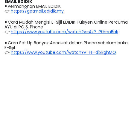
EMAIL EDIDIK
◾️ Permohonan EMAIL EDIDIK 
👉 
https://getmail.edidik.my
◾️ Cara Mudah Mengisi E-Sijil EDIDIK Tuisyen Online Percuma 
AYU di PC & Phone
👉 
https://www.youtube.com/watch?v=AzP_P0mnBnk
◾️ Cara Set Up Banyak Account dalam Phone sebelum buka 
E-Sijil
👉 
https://www.youtube.com/watch?v=FF-d1xkghMQ