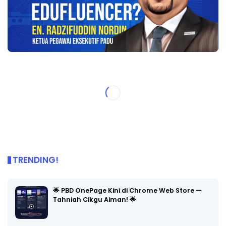
TRENDING!
🌟 PBD OnePage Kini di Chrome Web Store —
Tahniah Cikgu Aiman! 🌟