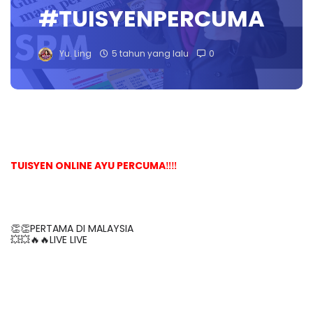
#TUISYENPERCUMA
Yu. Ling
5 tahun yang lalu
0
TUISYEN ONLINE AYU PERCUMA‼️‼️
👏👏PERTAMA DI MALAYSIA
💥💥🔥🔥LIVE LIVE 