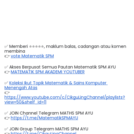
✅ Memberi ⭐️⭐️⭐️⭐️⭐️, maklum balas, cadangan atau komen 
membina
👉 
vote Matematik SPM
✅ Akses Berpusat Semua Pautan Matematik SPM AYU
👉 
MATEMATIK SPM AKADEMI YOUTUBER
✅ 
Koleksi Ikut Topik Matematik & Sains Komputer 
Menengah Atas
👉 
https://www.youtube.com/c/CikguLingChannel/playlists?
view=50&shelf_id=11
✅ JOIN Channel Telegram MATHS SPM AYU
👉 
https://t.me/MatematikSPMAYU
✅ JOIN Group Telegram MATHS SPM AYU
👉
 https://t.me/CikguLingChannel