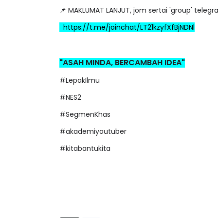
📌 MAKLUMAT LANJUT, jom sertai 'group' telegr
https://t.me/joinchat/LT21kzyfXfBjNDNl
"ASAH MINDA, BERCAMBAH IDEA"
#LepakIlmu
#NES2
#SegmenKhas
#akademiyoutuber
#kitabantukita