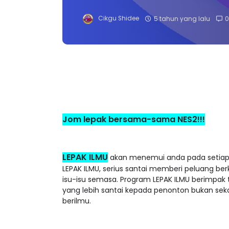
Cikgu Shidee
5 tahun yang lalu
0
Jom lepak bersama-sama NES2!!!
LEPAK ILMU
akan menemui anda pada setiap
LEPAK ILMU, serius santai memberi peluang b
isu-isu semasa. Program LEPAK ILMU berimpak
yang lebih santai kepada penonton bukan sek
berilmu.