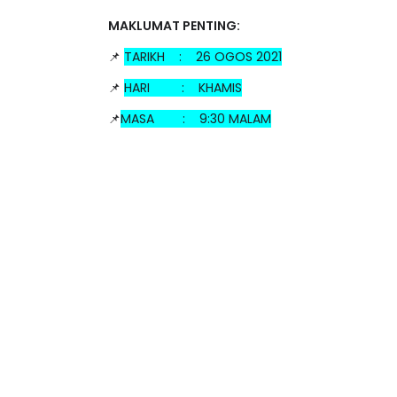
MAKLUMAT PENTING:
📌
TARIKH : 26 OGOS 2021
📌
HARI : KHAMIS
📌
MASA : 9:30 MALAM