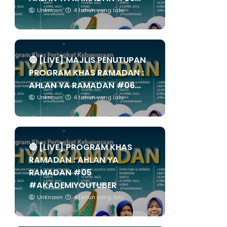
Unknown
4 tahun yang lalu
🔴 [LIVE] MAJLIS PENUTUPAN
PROGRAM KHAS RAMADAN :
AHLAN YA RAMADAN #06...
Unknown
4 tahun yang lalu
🔴 [LIVE] PROGRAM KHAS
RAMADAN : AHLAN YA
RAMADAN #05
#AKADEMIYOUTUBER
Unknown
4 tahun yang lalu