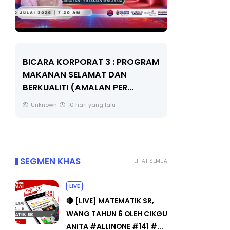
BICARA KORPORAT 3 : PROGRAM
KEYNOTE S
MAKANAN SELAMAT DAN
TRANSFOR
BERKUALITI (AMALAN PER...
EDUCATION
THROUG...
Unknown
10 hari yang lalu
Unknown
SEGMEN KHAS
LIHAT SEMUA
LIVE
🔴 [LIVE] MATEMATIK SR,
WANG TAHUN 6 OLEH CIKGU
ANITA #ALLINONE #141 #...