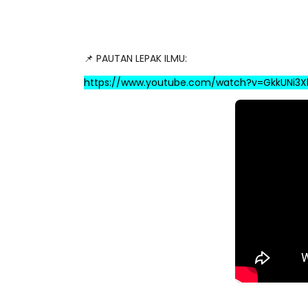
📌 PAUTAN LEPAK ILMU:
https://www.youtube.com/watch?v=GkkUNi3