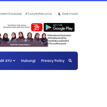
ademiYoutuber
#TuisyenPercuma
Dark mode
dit AYU
Hubungi
Privacy Policy