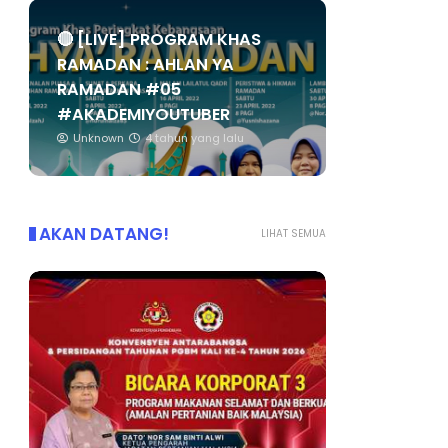
🔴 [LIVE] PROGRAM KHAS
RAMADAN : AHLAN YA
RAMADAN #05
#AKADEMIYOUTUBER
Unknown
4 tahun yang lalu
AKAN DATANG!
LIHAT SEMUA