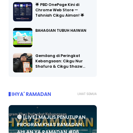
🌟 PBD OnePage Kini di
Chrome Web Store —
Tahniah Cikgu Aiman! 🌟
BAHAGIAN TUBUH HAIWAN
Gemilang di Peringkat
Kebangsaan: Cikgu Nur
Shafura & Cikgu Shazw…
IHYA' RAMADAN
LIHAT SEMUA
🔴 [LIVE] MAJLIS PENUTUPAN
PROGRAM KHAS RAMADAN :
AHLAN YA RAMADAN #06...