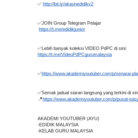
✅ 
http://bit.ly/akaunedidikv2
✅JOIN Group Telegram Pelajar 
https://t.me/edidikjunior
✅Lebih banyak koleksi VIDEO PdPC di sini:
https://t.me/VideoPdPCgurumalaysia
✅
https://www.akademiyoutuber.com/p/senarai-pla
✅Semak jadual siaran langsung yang terkini di sin
📍
https://www.akademiyoutuber.com/p/pusat-tuis
AKADEMI YOUTUBER (AYU)
-EDIDIK MALAYSIA
-KELAB GURU MALAYSIA