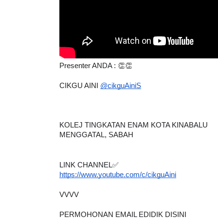
IVE
LIVE
 [LIVE] MATEMATIK SR, WANG
🔴 [LIVE] FIZIK TI
Presenter ANDA : 👏👏
AHUN 6 OLEH CIKGU ANITA
SEMICONDUCTOR
CIKGU AINI 
@cikguAini
S
ALLINONE #141 #...
OLEH CIKG...
Yu. Chekgu LK
9 hari yang lalu
Yu. Chekgu LK
seha
KOLEJ TINGKATAN ENAM KOTA KINABALU
MENGGATAL, SABAH
LINK CHANNEL✅
https://www.youtube.com/c/cikguAini
VVVV
PERMOHONAN EMAIL EDIDIK DISINI