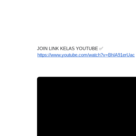
JOIN LINK KELAS YOUTUBE ✅ 
https://www.youtube.com/watch?v=BhIA91erUac