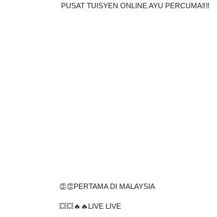
PUSAT TUISYEN ONLINE AYU PERCUMA‼️‼️
👏👏PERTAMA DI MALAYSIA
💥💥🔥🔥LIVE LIVE