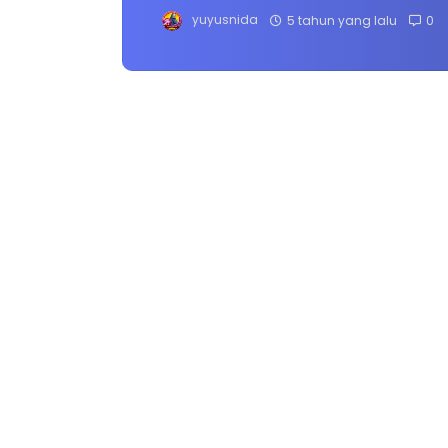
yuyusnida
5 tahun yang lalu
0