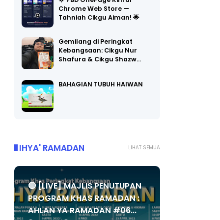
Chrome Web Store —
Tahniah Cikgu Aiman! 🌟
Gemilang di Peringkat
Kebangsaan: Cikgu Nur
Shafura & Cikgu Shazw…
BAHAGIAN TUBUH HAIWAN
IHYA' RAMADAN
LIHAT SEMUA
🔴 [LIVE] MAJLIS PENUTUPAN
PROGRAM KHAS RAMADAN :
AHLAN YA RAMADAN #06...