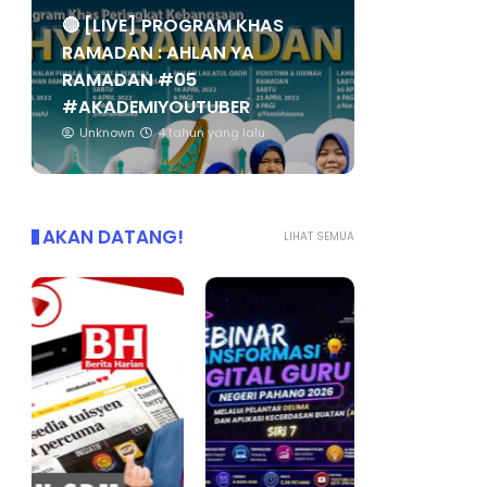
🔴 [LIVE] PROGRAM KHAS
RAMADAN : AHLAN YA
RAMADAN #05
#AKADEMIYOUTUBER
Unknown
4 tahun yang lalu
AKAN DATANG!
LIHAT SEMUA