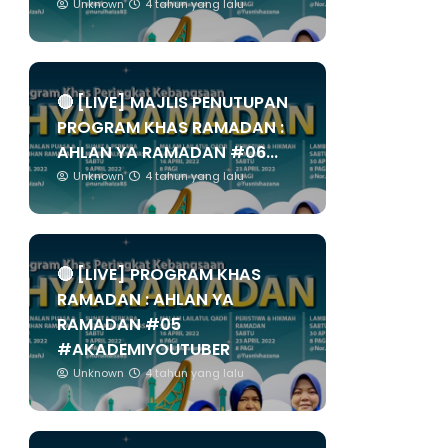
Unknown
4 tahun yang lalu
🔴 [LIVE] MAJLIS PENUTUPAN
PROGRAM KHAS RAMADAN :
AHLAN YA RAMADAN #06...
Unknown
4 tahun yang lalu
🔴 [LIVE] PROGRAM KHAS
RAMADAN : AHLAN YA
RAMADAN #05
#AKADEMIYOUTUBER
Unknown
4 tahun yang lalu