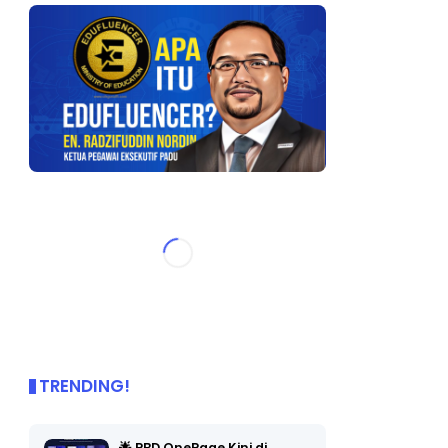
TRENDING!
🌟 PBD OnePage Kini di