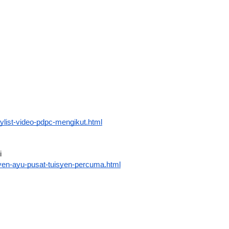
ylist-video-pdpc-mengikut.html
i
yen-ayu-pusat-tuisyen-percuma.html