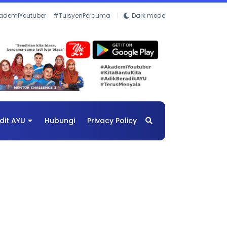
ademiYoutuber
#TuisyenPercuma
Dark mode
dit AYU
Hubungi
Privacy Policy