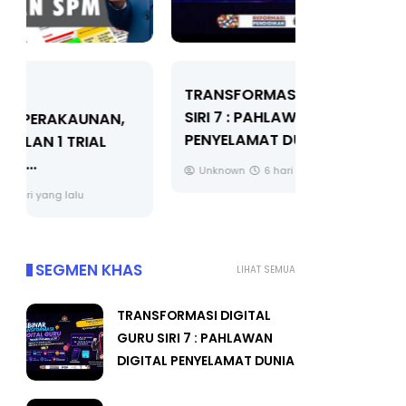
TRANSFORMASI DIGITAL GURU
MAJLIS A
SIRI 7 : PAHLAWAN DIGITAL
(FESTIVAL
PENYELAMAT DUNIA
FLeP) 202
Unknown
6 hari yang lalu
Unknown
SEGMEN KHAS
LIHAT SEMUA
TRANSFORMASI DIGITAL
GURU SIRI 7 : PAHLAWAN
DIGITAL PENYELAMAT DUNIA