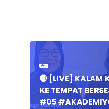
khas
🔴 [LIVE] KALAM
KE TEMPAT BERS
#05 #AKADEMIY