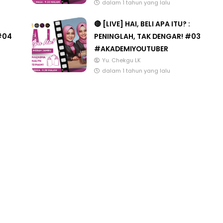
Yu. Chekgu LK
dalam 1 tahun yang lalu
🔴 [LIVE] HAI, BELI APA ITU? :
#04
PENINGLAH, TAK DENGAR! #03
#AKADEMIYOUTUBER
Yu. Chekgu LK
dalam 1 tahun yang lalu