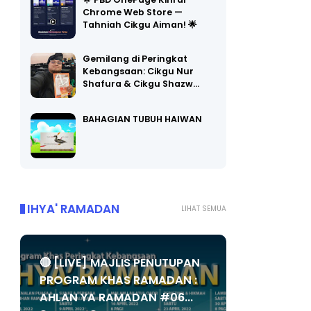
🌟 PBD OnePage Kini di
Chrome Web Store —
Tahniah Cikgu Aiman! 🌟
Gemilang di Peringkat
Kebangsaan: Cikgu Nur
Shafura & Cikgu Shazw…
BAHAGIAN TUBUH HAIWAN
IHYA' RAMADAN
LIHAT SEMUA
🔴 [LIVE] MAJLIS PENUTUPAN
PROGRAM KHAS RAMADAN :
AHLAN YA RAMADAN #06...