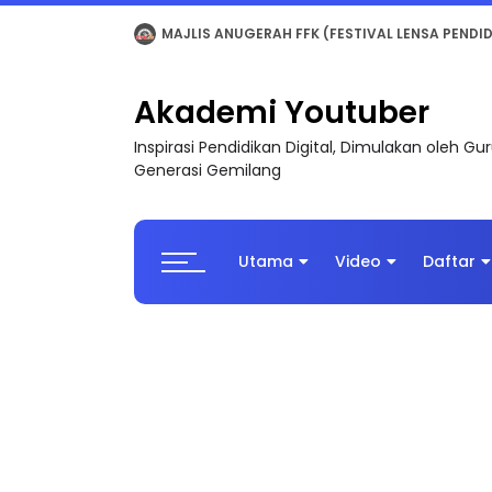
LIVE
🔴 [LIVE] MATEMATIK SR, WANG TAHUN 6
Akademi Youtuber
Inspirasi Pendidikan Digital, Dimulakan oleh G
Generasi Gemilang
Utama
Video
Daftar