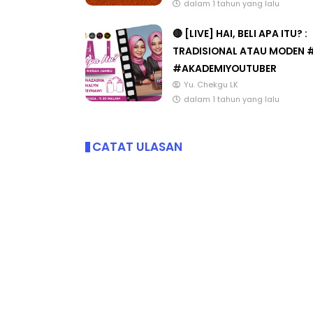
Yu. Chekgu LK
dalam 1 tahun yang lalu
🔴 [LIVE] HAI, BELI APA ITU? :
TRADISIONAL ATAU MODEN 
#AKADEMIYOUTUBER
Yu. Chekgu LK
dalam 1 tahun yang lalu
CATAT ULASAN