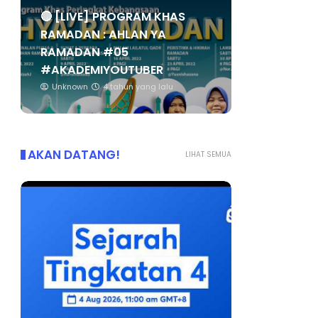
🔴 [LIVE] PROGRAM KHAS
RAMADAN : AHLAN YA
RAMADAN #05
#AKADEMIYOUTUBER
Unknown
4 tahun yang lalu
AKAN DATANG!
LIHAT SEMUA