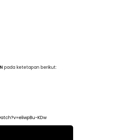
AN
pada ketetapan berikut:
watch?v=eliwpBu-KDw