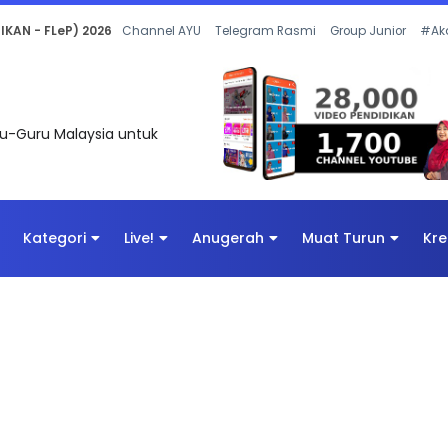
 OLEH CIKGU ANITA #ALLINONE #141 #...
Channel AYU
Telegram Rasmi
Group Junior
#Ak
uru-Guru Malaysia untuk
Kategori
Live!
Anugerah
Muat Turun
Kre