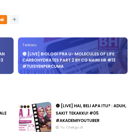
 3 :
Sejarah Tingkatan 4
PRIMARY
Unknown
6 hari yang lalu
NDONESIA
Terbaru
RAN
🔴 [LIVE] BIOLOGI PRA U- MOLECULES OF LIFE:
33
CARBOHYDRATES PART 2 BY CG NAINI HR #13
ang lalu
#TUISYENPERCUMA
🔴 [LIVE] HAI, BELI APA ITU? : ADUH,
ALE
SAKIT TEKAKKU! #05
#AKADEMIYOUTUBER