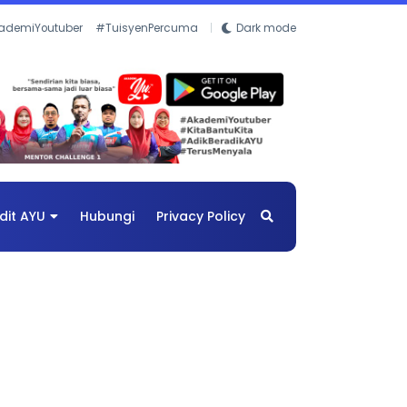
ademiYoutuber
#TuisyenPercuma
Dark mode
dit AYU
Hubungi
Privacy Policy