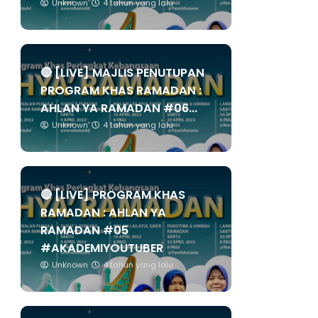
Unknown
4 tahun yang lalu
🔴 [LIVE] MAJLIS PENUTUPAN
PROGRAM KHAS RAMADAN :
AHLAN YA RAMADAN #06...
Unknown
4 tahun yang lalu
🔴 [LIVE] PROGRAM KHAS
RAMADAN : AHLAN YA
RAMADAN #05
#AKADEMIYOUTUBER
Unknown
4 tahun yang lalu