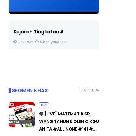
LIVE
BICARA P
TIMBALA
🔴 [LIVE] PRINSIP PERAKAUNAN,
PENDIDIK
BEDAH TUNTAS SOALAN 1 TRIAL
OLEH CIKGU ...
Unknown
Yu. Chekgu LK
7 hari yang lalu
SEGMEN KHAS
LIHAT SEMUA
LIVE
🔴 [LIVE] MATEMATIK SR,
WANG TAHUN 6 OLEH CIKGU
ANITA #ALLINONE #141 #...