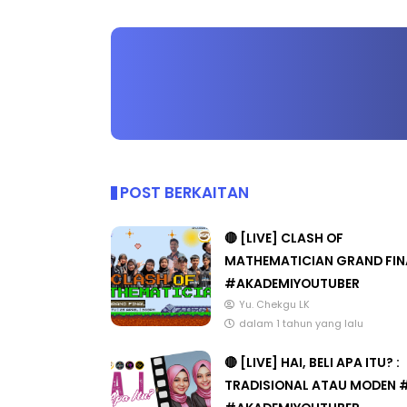
POST BERKAITAN
🔴 [LIVE] CLASH OF
MATHEMATICIAN GRAND FIN
#AKADEMIYOUTUBER
Yu. Chekgu LK
dalam 1 tahun yang lalu
🔴 [LIVE] HAI, BELI APA ITU? :
TRADISIONAL ATAU MODEN 