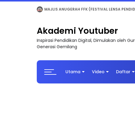
LIVE
🔴 [LIVE] MATEMATIK SR, WANG TAHUN 6
Akademi Youtuber
Inspirasi Pendidikan Digital, Dimulakan oleh G
Generasi Gemilang
Utama
Video
Daftar