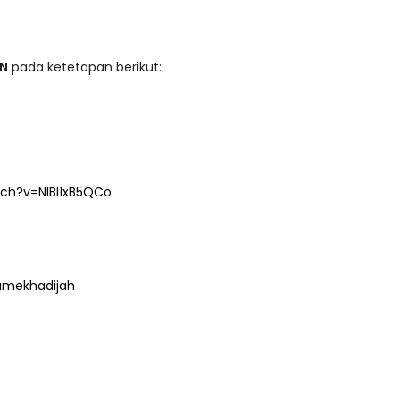
AN
pada ketetapan berikut:
ch?v=NlBI1xB5QCo
amekhadijah