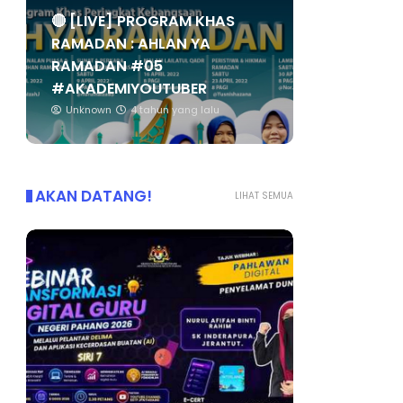
🔴 [LIVE] PROGRAM KHAS
RAMADAN : AHLAN YA
RAMADAN #05
#AKADEMIYOUTUBER
Unknown
4 tahun yang lalu
AKAN DATANG!
LIHAT SEMUA