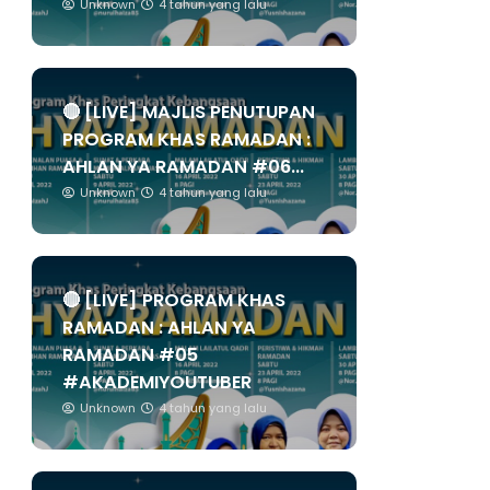
Unknown
4 tahun yang lalu
🔴 [LIVE] MAJLIS PENUTUPAN
PROGRAM KHAS RAMADAN :
AHLAN YA RAMADAN #06...
Unknown
4 tahun yang lalu
🔴 [LIVE] PROGRAM KHAS
RAMADAN : AHLAN YA
RAMADAN #05
#AKADEMIYOUTUBER
Unknown
4 tahun yang lalu