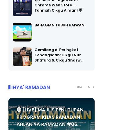
🌟 PBD OnePage Kini di
Chrome Web Store —
Tahniah Cikgu Aiman! 🌟
BAHAGIAN TUBUH HAIWAN
Gemilang di Peringkat
Kebangsaan: Cikgu Nur
Shafura & Cikgu Shazw…
IHYA' RAMADAN
LIHAT SEMUA
🔴 [LIVE] MAJLIS PENUTUPAN
PROGRAM KHAS RAMADAN :
AHLAN YA RAMADAN #06...