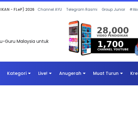
 OLEH CIKGU ANITA #ALLINONE #141 #...
Channel AYU
Telegram Rasmi
Group Junior
#Ak
uru-Guru Malaysia untuk
Kategori
Live!
Anugerah
Muat Turun
Kre