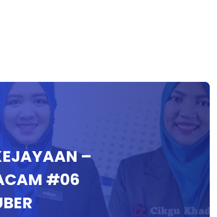
 KEJAYAAN –
ACAM #06
UBER