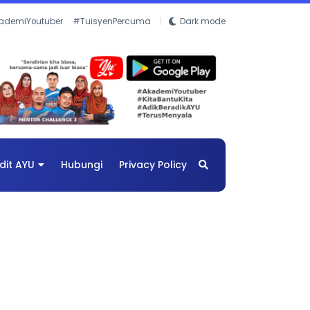
ademiYoutuber
#TuisyenPercuma
Dark mode
dit AYU
Hubungi
Privacy Policy