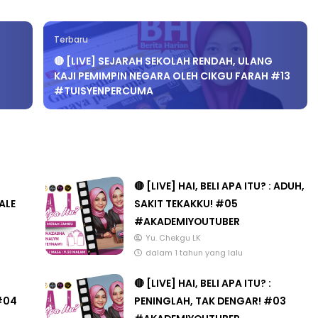
Terbaru
🔴 [LIVE] SEJARAH SEKOLAH RENDAH, ULANG
KAJI PEMIMPIN NEGARA OLEH CIKGU FARAH #13
#TUISYENPERCUMA
🔴 [LIVE] HAI, BELI APA ITU? : ADUH,
ALE
SAKIT TEKAKKU! #05
#AKADEMIYOUTUBER
Yu. Chekgu LK
dalam 1 tahun yang lalu
🔴 [LIVE] HAI, BELI APA ITU? :
#04
PENINGLAH, TAK DENGAR! #03