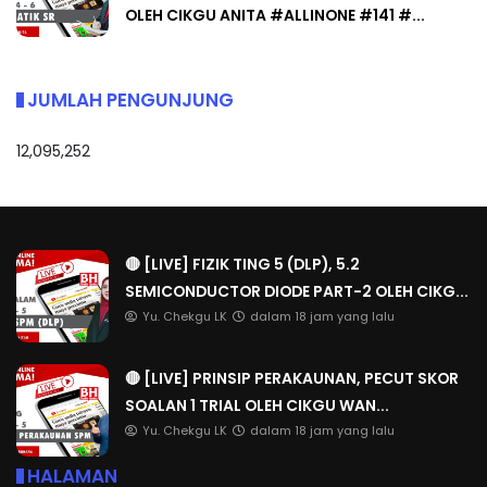
OLEH CIKGU ANITA #ALLINONE #141 #...
JUMLAH PENGUNJUNG
12,095,252
🔴 [LIVE] FIZIK TING 5 (DLP), 5.2
SEMICONDUCTOR DIODE PART-2 OLEH CIKG...
Yu. Chekgu LK
dalam 18 jam yang lalu
🔴 [LIVE] PRINSIP PERAKAUNAN, PECUT SKOR
SOALAN 1 TRIAL OLEH CIKGU WAN...
Yu. Chekgu LK
dalam 18 jam yang lalu
HALAMAN