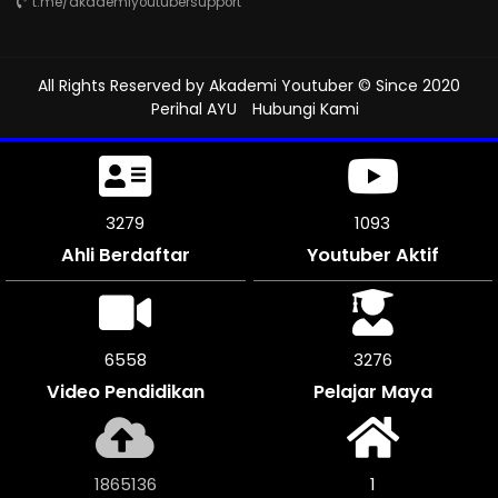
t.me/akademiyoutubersupport
All Rights Reserved by
Akademi Youtuber
© Since 2020
Perihal AYU
Hubungi Kami
3600
1200
Ahli Berdaftar
Youtuber Aktif
7194
3597
Video Pendidikan
Pelajar Maya
2047892
1