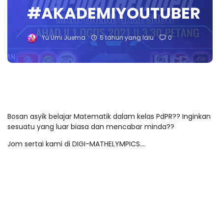
#AKADEMIYOUTUBER
Yu Umi Juema
5 tahun yang lalu
0
Bosan asyik belajar Matematik dalam kelas PdPR?? Inginkan
sesuatu yang luar biasa dan mencabar minda??
Jom sertai kami di DIGI-MATHELYMPICS....