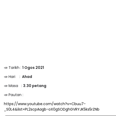
📣 Tarikh :
1 Ogos 2021
📣 Hari :
Ahad
📣 Masa :
3.30 petang
📣 Pautan :
https://www.youtube.com/watch?v=Cbuu7-
_S0L4&list=PL2scpAagb-oX0gSODghGVRYJK5ks5rZNb