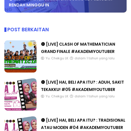
RENDAH MINGGU IN
POST BERKAITAN
🔴 [LIVE] CLASH OF MATHEMATICIAN
GRAND FINALE #AKADEMIYOUTUBER
Yu. Chekgu LK
dalam 1 tahun yang lalu
🔴 [LIVE] HAI, BELI APA ITU? : ADUH, SAKIT
TEKAKKU! #05 #AKADEMIYOUTUBER
Yu. Chekgu LK
dalam 1 tahun yang lalu
🔴 [LIVE] HAI, BELI APA ITU? : TRADISIONAL
ATAU MODEN #04 #AKADEMIYOUTUBER