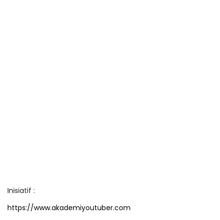
Inisiatif :
https://www.akademiyoutuber.com