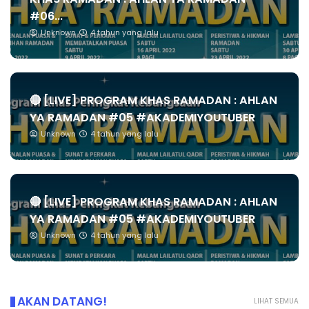
#06...
Unknown
4 tahun yang lalu
🔴 [LIVE] PROGRAM KHAS RAMADAN : AHLAN
YA RAMADAN #05 #AKADEMIYOUTUBER
Unknown
4 tahun yang lalu
🔴 [LIVE] PROGRAM KHAS RAMADAN : AHLAN
YA RAMADAN #05 #AKADEMIYOUTUBER
Unknown
4 tahun yang lalu
AKAN DATANG!
LIHAT SEMUA