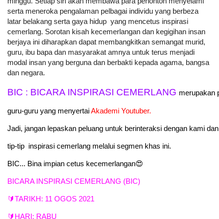
minggu. Setiap siri akan membawa para penonton menyelami 
serta meneroka pengalaman pelbagai individu yang berbeza 
latar belakang serta gaya hidup  yang mencetus inspirasi 
cemerlang. Sorotan kisah kecemerlangan dan kegigihan insan 
berjaya ini diharapkan dapat membangkitkan semangat murid, 
guru, ibu bapa 
dan masyarakat amnya untuk terus menjadi 
modal insan yang berguna dan berbakti kepada agama, bangsa 
dan negara. 
BIC : BICARA INSPIRASI CEMERLANG 
merupakan p
guru-guru yang menyertai 
Akademi Youtuber.
Jadi, jangan lepaskan peluang untuk berinteraksi dengan kami da
tip-tip  inspirasi cemerlang melalui segmen khas ini. 
BIC... Bina impian cetus kecemerlangan😍
BICARA INSPIRASI CEMERLANG (BIC)
🔰TARIKH: 11 OGOS 2021
🔰HARI: RABU