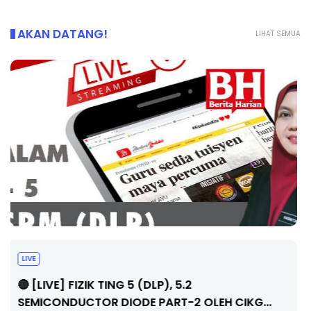
AKAN DATANG!
LIHAT SEMUA
LIVE
🔴 [LIVE] PRINSIP PERAKAUNAN, PECUT SKOR
SOALAN 1 TRIAL OLEH CIKGU WAN...