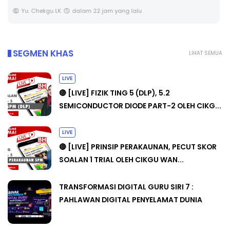
Yu. Chekgu LK
dalam 22 jam yang lalu
SEGMEN KHAS
LIHAT SEMUA
LIVE
🔴 [LIVE] FIZIK TING 5 (DLP), 5.2
SEMICONDUCTOR DIODE PART-2 OLEH CIKG...
LIVE
🔴 [LIVE] PRINSIP PERAKAUNAN, PECUT SKOR
SOALAN 1 TRIAL OLEH CIKGU WAN...
TRANSFORMASI DIGITAL GURU SIRI 7 :
PAHLAWAN DIGITAL PENYELAMAT DUNIA