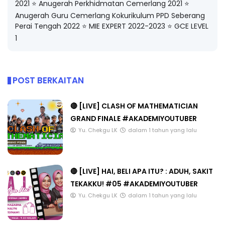
2021 ⭐️ Anugerah Perkhidmatan Cemerlang 2021 ⭐️
Anugerah Guru Cemerlang Kokurikulum PPD Seberang
Perai Tengah 2022 ⭐️ MIE EXPERT 2022-2023 ⭐️ GCE LEVEL
1
POST BERKAITAN
🔴 [LIVE] CLASH OF MATHEMATICIAN
GRAND FINALE #AKADEMIYOUTUBER
Yu. Chekgu LK
dalam 1 tahun yang lalu
🔴 [LIVE] HAI, BELI APA ITU? : ADUH, SAKIT
TEKAKKU! #05 #AKADEMIYOUTUBER
Yu. Chekgu LK
dalam 1 tahun yang lalu