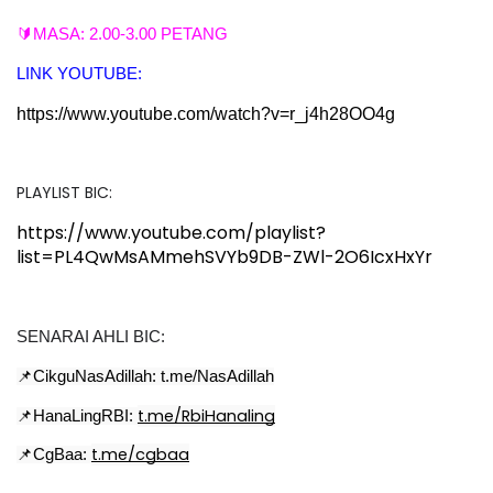
🔰MASA: 2.00-3.00 PETANG
LINK YOUTUBE:
https://www.youtube.com/watch?v=r_j4h28OO4g
PLAYLIST BIC:
https://www.youtube.com/playlist?
list=PL4QwMsAMmehSVYb9DB-ZWl-2O6IcxHxYr
SENARAI AHLI BIC:
📌CikguNasAdillah:
t.me/NasAdillah
t.me/RbiHanaling
📌HanaLingRBI:
t.me/cgbaa
📌CgBaa: