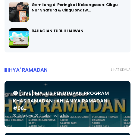
Gemilang di Peringkat Kebangsaan: Cikgu
Nur Shafura & Cikgu Shazw…
BAHAGIAN TUBUH HAIWAN
IHYA' RAMADAN
LIHAT SEMUA
🔴 [LIVE] MAJLIS PENUTUPAN PROGRAM
KHAS RAMADAN : AHLAN YA RAMADAN
#06...
Unknown
4 tahun yang lalu