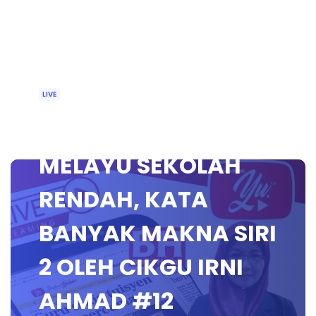
LIVE
🔴 [LIVE] BAHASA
MELAYU SEKOLAH
RENDAH, KATA
BANYAK MAKNA SIRI
2 OLEH CIKGU IRNI
AHMAD #12