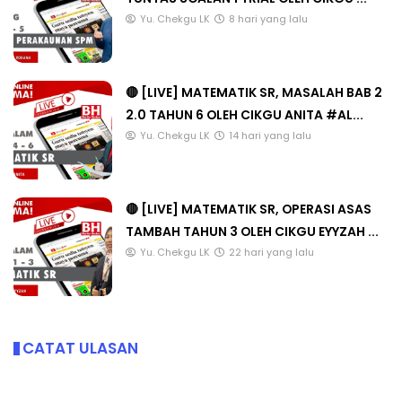
Yu. Chekgu LK
8 hari yang lalu
🔴 [LIVE] MATEMATIK SR, MASALAH BAB 2
2.0 TAHUN 6 OLEH CIKGU ANITA #AL...
Yu. Chekgu LK
14 hari yang lalu
🔴 [LIVE] MATEMATIK SR, OPERASI ASAS
TAMBAH TAHUN 3 OLEH CIKGU EYYZAH ...
Yu. Chekgu LK
22 hari yang lalu
CATAT ULASAN