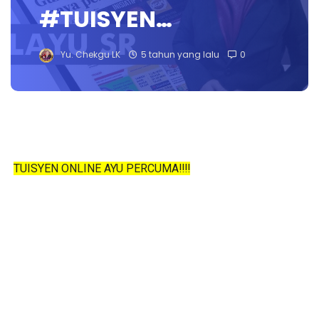
#TUISYEN…
Yu. Chekgu LK
5 tahun yang lalu
0
TUISYEN ONLINE AYU PERCUMA‼️‼️