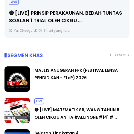
LIVE
🔴 [LIVE] PRINSIP PERAKAUNAN, BEDAH TUNTAS
SOALAN 1 TRIAL OLEH CIKGU ...
Yu. Chekgu LK
8 hari yang lalu
SEGMEN KHAS
LIHAT SEMUA
MAJLIS ANUGERAH FFK (FESTIVAL LENSA
PENDIDIKAN - FLeP) 2026
LIVE
🔴 [LIVE] MATEMATIK SR, WANG TAHUN 6
OLEH CIKGU ANITA #ALLINONE #141 #...
Sejarah Tingkatan 4