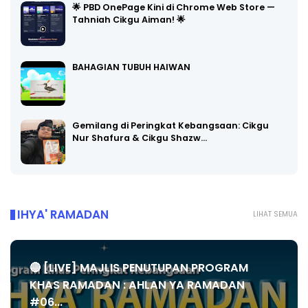
🌟 PBD OnePage Kini di Chrome Web Store —
Tahniah Cikgu Aiman! 🌟
BAHAGIAN TUBUH HAIWAN
Gemilang di Peringkat Kebangsaan: Cikgu
Nur Shafura & Cikgu Shazw…
IHYA' RAMADAN
LIHAT SEMUA
🔴 [LIVE] MAJLIS PENUTUPAN PROGRAM
KHAS RAMADAN : AHLAN YA RAMADAN
#06...