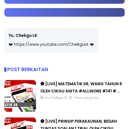
Yu. Chekgu LK
❤️ https://www.youtube.com/ChekguLK ❤️
POST BERKAITAN
🔴 [LIVE] MATEMATIK SR, WANG TAHUN 6
OLEH CIKGU ANITA #ALLINONE #141 #...
Yu. Chekgu LK
7 hari yang lalu
🔴 [LIVE] PRINSIP PERAKAUNAN, BEDAH
TUNTAS SOALAN 1 TRIAL OLEH CIKGU ...