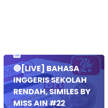
LIVE
🔴[LIVE] BAHASA
INGGERIS SEKOLAH
RENDAH, SIMILES BY
MISS AIN #22