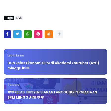
Tags
LIVE
Lebih lama
Dua kelas Ekonomi SPM di Akademi Youtuber (AYU)
minggu ini!!!
Terbaru
💜💛KELAS TUISYEN SIARAN LANGSUNG PERNIAGAAN
SPM MINGGU INI 💛💜