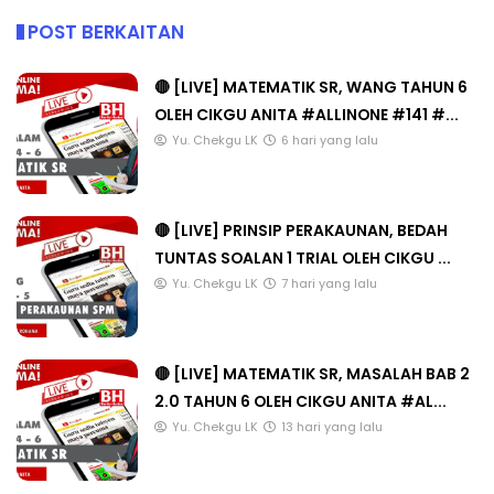
POST BERKAITAN
🔴 [LIVE] MATEMATIK SR, WANG TAHUN 6
OLEH CIKGU ANITA #ALLINONE #141 #...
Yu. Chekgu LK
6 hari yang lalu
🔴 [LIVE] PRINSIP PERAKAUNAN, BEDAH
TUNTAS SOALAN 1 TRIAL OLEH CIKGU ...
Yu. Chekgu LK
7 hari yang lalu
🔴 [LIVE] MATEMATIK SR, MASALAH BAB 2
2.0 TAHUN 6 OLEH CIKGU ANITA #AL...
Yu. Chekgu LK
13 hari yang lalu