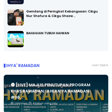
Gemilang di Peringkat Kebangsaan: Cikgu
Nur Shafura & Cikgu Shazw…
BAHAGIAN TUBUH HAIWAN
IHYA' RAMADAN
LIHAT SEMUA
🔴 [LIVE] MAJLIS PENUTUPAN PROGRAM
KHAS RAMADAN : AHLAN YA RAMADAN
#06...
Unknown
4 tahun yang lalu