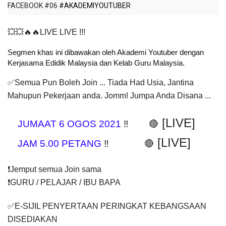
FACEBOOK #06
#AKADEMIYOUTUBER
💥💥🔥🔥LIVE LIVE !!!
Segmen khas ini dibawakan oleh Akademi Youtuber dengan 
Kerjasama Edidik Malaysia dan Kelab Guru Malaysia.
✅Semua Pun Boleh Join ... Tiada Had Usia, Jantina 
Mahupun Pekerjaan anda. Jomm! Jumpa Anda Disana ...
 [LIVE]
JUMAAT 6 OGOS 2021
 ‼️        🔴
 [LIVE]
JAM 5.00 PETANG
 ‼️              🔴
❗️Jemput semua Join sama
❗️GURU / PELAJAR / IBU BAPA
✅E-SIJIL PENYERTAAN PERINGKAT KEBANGSAAN 
DISEDIAKAN