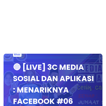
khas
🔴 [LIVE] 3C MEDIA
SOSIAL DAN APLIKASI
: MENARIKNYA
FACEBOOK #06