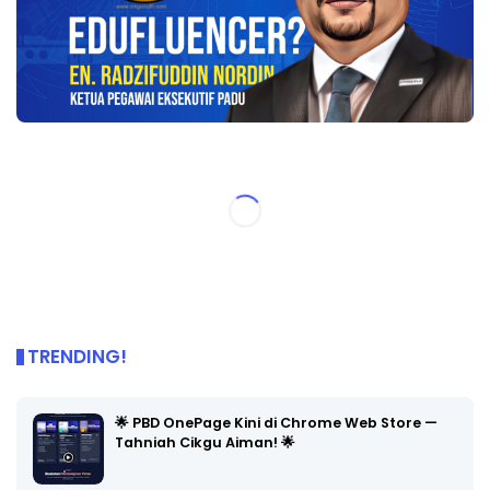
TRENDING!
🌟 PBD OnePage Kini di Chrome Web Store —
Tahniah Cikgu Aiman! 🌟