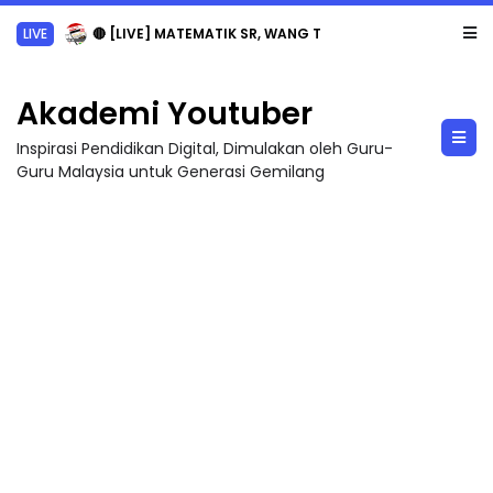
LIVE
🔴 [LIVE] MATEMATIK SR, WANG TAHUN 6 OLEH CIKGU ANITA #ALLINONE #141 #...
Akademi Youtuber
Inspirasi Pendidikan Digital, Dimulakan oleh Guru-
Guru Malaysia untuk Generasi Gemilang