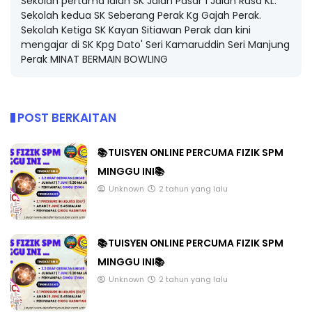
Sekolah pertama ialah SK Jalan Pasar 1 Jalan Rusa KL.
Sekolah kedua SK Seberang Perak Kg Gajah Perak.
Sekolah Ketiga SK Kayan Sitiawan Perak dan kini
mengajar di SK Kpg Dato' Seri Kamaruddin Seri Manjung
Perak MINAT BERMAIN BOWLING
POST BERKAITAN
📚TUISYEN ONLINE PERCUMA FIZIK SPM
MINGGU INI📚
Unknown
2 tahun yang lalu
📚TUISYEN ONLINE PERCUMA FIZIK SPM
MINGGU INI📚
Unknown
2 tahun yang lalu