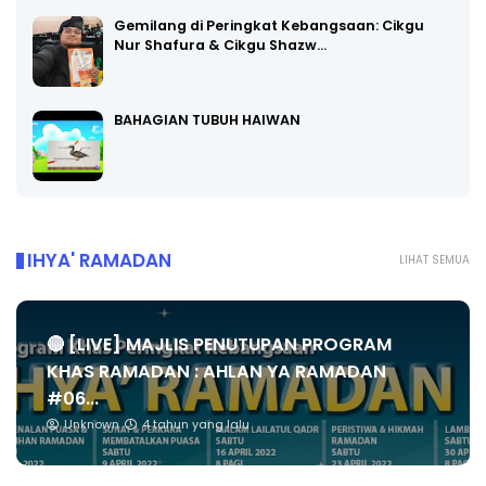
Gemilang di Peringkat Kebangsaan: Cikgu
Nur Shafura & Cikgu Shazw…
BAHAGIAN TUBUH HAIWAN
IHYA' RAMADAN
LIHAT SEMUA
🔴 [LIVE] MAJLIS PENUTUPAN PROGRAM
KHAS RAMADAN : AHLAN YA RAMADAN
#06...
Unknown
4 tahun yang lalu