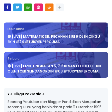
Lebih lama
🔴 [LIVE] MATEMATIK SR, PECAHAN SIRI 9 OLEH CIKGU
EKIN #24 #TUISYENPERCUMA
Terbaru
🔴 [LIVE] FIZIK TINGKATAN 5, 7.2 KESAN FOTOELEKTRIK
OLEH TCER SLINDANORDIN #08 #TUISYENPERCUMA
Yu. Cikgu Pak Malau
Seorang Youtuber dan Blogger Pendidikan Merupakan
seorang Guru yang berkhidmat pada 11 Disember 1995.