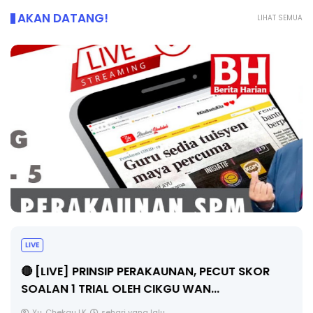
AKAN DATANG!
LIHAT SEMUA
LIVE
🔴 [LIVE] PRINSIP PERAKAUNAN, PECUT SKOR
SOALAN 1 TRIAL OLEH CIKGU WAN...
Yu. Chekgu LK
sehari yang lalu