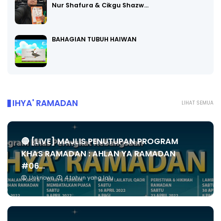
Nur Shafura & Cikgu Shazw…
BAHAGIAN TUBUH HAIWAN
IHYA' RAMADAN
LIHAT SEMUA
🔴 [LIVE] MAJLIS PENUTUPAN PROGRAM
KHAS RAMADAN : AHLAN YA RAMADAN
#06...
Unknown
4 tahun yang lalu