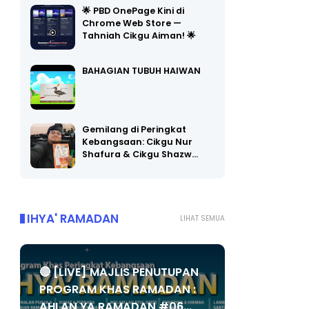
🌟 PBD OnePage Kini di
Chrome Web Store —
Tahniah Cikgu Aiman! 🌟
BAHAGIAN TUBUH HAIWAN
Gemilang di Peringkat
Kebangsaan: Cikgu Nur
Shafura & Cikgu Shazw…
IHYA' RAMADAN
LIHAT SEMUA
🔴 [LIVE] MAJLIS PENUTUPAN
PROGRAM KHAS RAMADAN :
AHLAN YA RAMADAN #06...