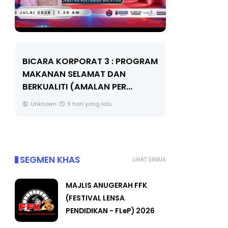
BICARA KORPORAT 3 : PROGRAM
KEYNOTE S
MAKANAN SELAMAT DAN
TRANSFOR
BERKUALITI (AMALAN PER...
EDUCATION
THROUG...
Unknown
9 hari yang lalu
Unknown
SEGMEN KHAS
LIHAT SEMUA
MAJLIS ANUGERAH FFK
(FESTIVAL LENSA
PENDIDIKAN - FLeP) 2026