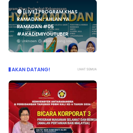
🔴 [LIVE] PROGRAM KHAS
RAMADAN : AHLAN YA
RAMADAN #05
#AKADEMIYOUTUBER
Unknown
4 tahun yang lalu
AKAN DATANG!
LIHAT SEMUA