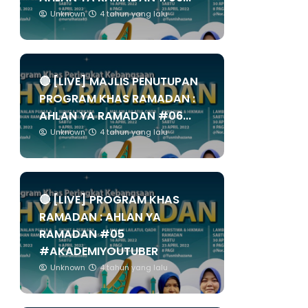
Unknown
4 tahun yang lalu
🔴 [LIVE] MAJLIS PENUTUPAN
PROGRAM KHAS RAMADAN :
AHLAN YA RAMADAN #06...
Unknown
4 tahun yang lalu
🔴 [LIVE] PROGRAM KHAS
RAMADAN : AHLAN YA
RAMADAN #05
#AKADEMIYOUTUBER
Unknown
4 tahun yang lalu