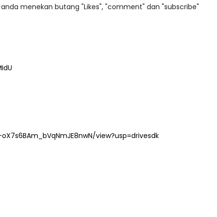
a anda menekan butang "Likes", "comment" dan "subscribe"
BICARA PROFESIONAL 8 :
MIdU
TIMBALAN KETUA PENGARAH
P PERAKAUNAN,
PENDIDIKAN MALAYSIA
ALAN 1 TRIAL
Unknown
9 hari yang lalu
ri yang lalu
EFb-oX7s6BAm_bVqNmJE8nwN/view?usp=drivesdk