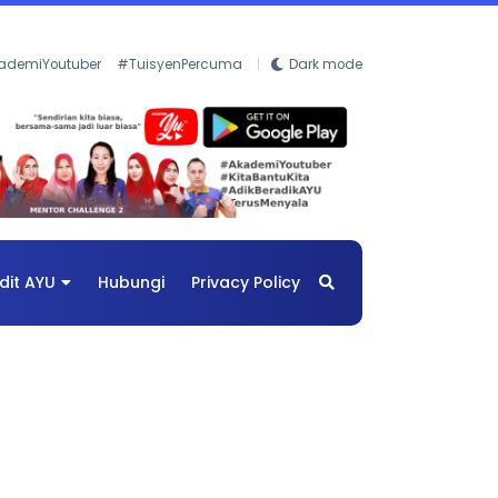
ademiYoutuber
#TuisyenPercuma
Dark mode
dit AYU
Hubungi
Privacy Policy