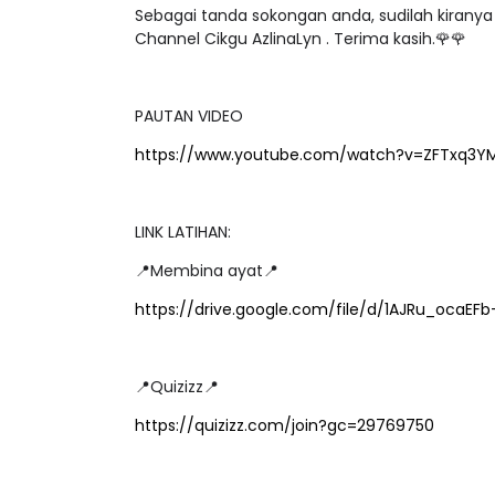
Sebagai tanda sokongan anda, sudilah kirany
Channel Cikgu AzlinaLyn . Terima kasih.🌹🌹
PAUTAN VIDEO
LIVE
STP JPN9|
https://www.youtube.com/watch?v=ZFTxq3Y
🔴 [LIVE] PRINSI
Unknown
9 hari yang lalu
BEDAH TUNTAS SO
OLEH CIKGU ...
LINK LATIHAN:
Yu. Chekgu LK
7 ha
📍Membina ayat📍
https://drive.google.com/file/d/1AJRu_oca
📍Quizizz📍
https://quizizz.com/join?gc=29769750