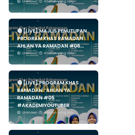
Unknown
4 tahun yang lalu
🔴 [LIVE] MAJLIS PENUTUPAN
PROGRAM KHAS RAMADAN :
AHLAN YA RAMADAN #06...
Unknown
4 tahun yang lalu
🔴 [LIVE] PROGRAM KHAS
RAMADAN : AHLAN YA
RAMADAN #05
#AKADEMIYOUTUBER
Unknown
4 tahun yang lalu