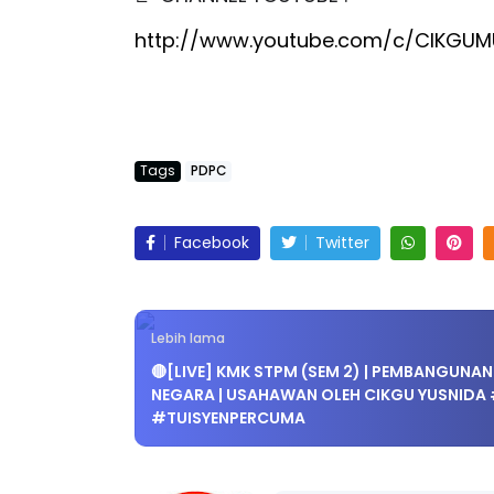
📝 CHANNEL YOUTUBE :
http://www.youtube.com/c/CIKGUM
Tags
PDPC
Facebook
Twitter
Lebih lama
🔴[LIVE] KMK STPM (SEM 2) | PEMBANGUNAN
NEGARA | USAHAWAN OLEH CIKGU YUSNIDA
#TUISYENPERCUMA