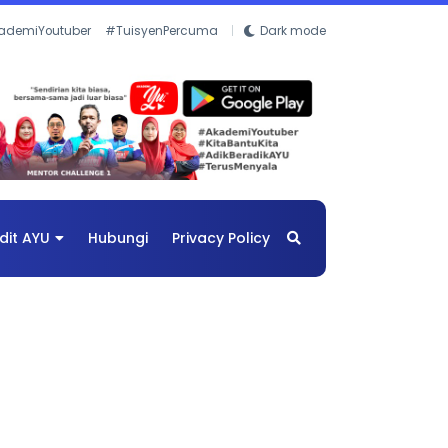
ademiYoutuber
#TuisyenPercuma
Dark mode
dit AYU
Hubungi
Privacy Policy