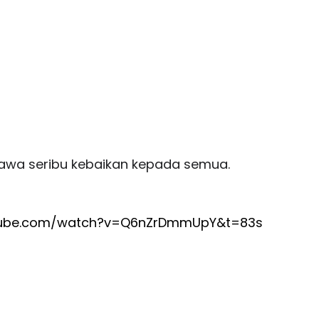
awa seribu kebaikan kepada semua.
tube.com/watch?v=Q6nZrDmmUpY&t=83s