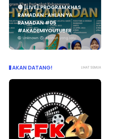
🔴 [LIVE] PROGRAM KHAS
RAMADAN : AHLAN YA
RAMADAN #05
#AKADEMIYOUTUBER
Unknown
4 tahun yang lalu
AKAN DATANG!
LIHAT SEMUA