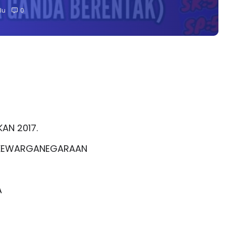
lu
0
AN 2017.
AN KEWARGANEGARAAN
A