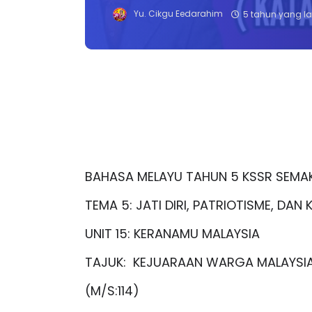
Yu. Cikgu Eedarahim
5 tahun yang la
BAHASA MELAYU TAHUN 5 KSSR SEMAK
TEMA 5: JATI DIRI, PATRIOTISME, D
UNIT 15: KERANAMU MALAYSIA
TAJUK: KEJUARAAN WARGA MALAYSI
(M/S:114)