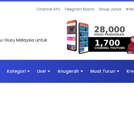
 OLEH CIKGU ANITA #ALLINONE #141 #...
Channel AYU
Telegram Rasmi
Group Junior
#Ak
uru-Guru Malaysia untuk
Kategori
Live!
Anugerah
Muat Turun
Kre