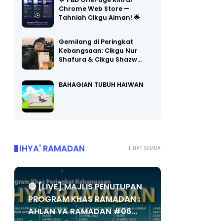
🌟 PBD OnePage Kini di
Chrome Web Store —
Tahniah Cikgu Aiman! 🌟
Gemilang di Peringkat
Kebangsaan: Cikgu Nur
Shafura & Cikgu Shazw…
BAHAGIAN TUBUH HAIWAN
IHYA' RAMADAN
LIHAT SEMUA
🔴 [LIVE] MAJLIS PENUTUPAN
PROGRAM KHAS RAMADAN :
AHLAN YA RAMADAN #06...