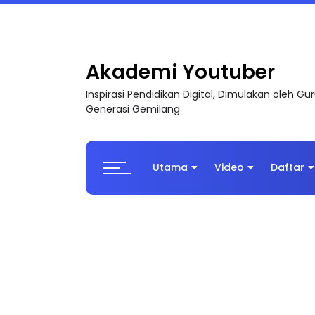
LIVE
🔴 [LIVE] MATEMATIK SR, WANG TAHUN 6
Akademi Youtuber
Inspirasi Pendidikan Digital, Dimulakan oleh G
Generasi Gemilang
Utama
Video
Daftar