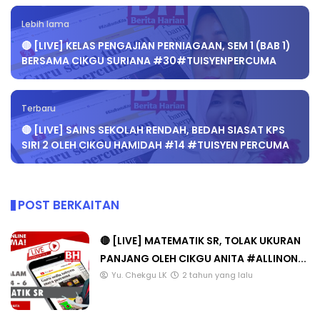
Lebih lama
🔴 [LIVE] KELAS PENGAJIAN PERNIAGAAN, SEM 1 (BAB 1)
BERSAMA CIKGU SURIANA #30#TUISYENPERCUMA
Terbaru
🔴 [LIVE] SAINS SEKOLAH RENDAH, BEDAH SIASAT KPS
SIRI 2 OLEH CIKGU HAMIDAH #14 #TUISYEN PERCUMA
POST BERKAITAN
🔴 [LIVE] MATEMATIK SR, TOLAK UKURAN
PANJANG OLEH CIKGU ANITA #ALLINON...
Yu. Chekgu LK
2 tahun yang lalu