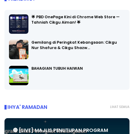
🌟 PBD OnePage Kini di Chrome Web Store —
Tahniah Cikgu Aiman! 🌟
Gemilang di Peringkat Kebangsaan: Cikgu
Nur Shafura & Cikgu Shazw…
BAHAGIAN TUBUH HAIWAN
IHYA' RAMADAN
LIHAT SEMUA
🔴 [LIVE] MAJLIS PENUTUPAN PROGRAM