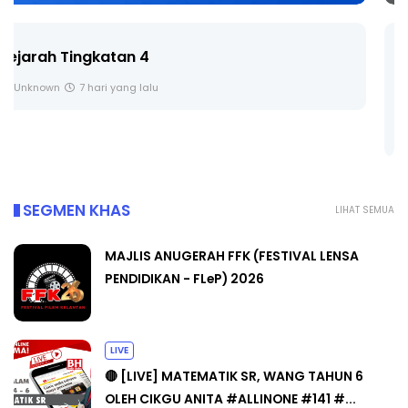
LIVE
🔴 [LIVE] PRINSIP PERAKAUNAN, BEDAH TUNTAS
SOALAN 1 TRIAL OLEH CIKGU ...
Yu. Chekgu LK
8 hari yang lalu
SEGMEN KHAS
LIHAT SEMUA
MAJLIS ANUGERAH FFK (FESTIVAL LENSA
PENDIDIKAN - FLeP) 2026
LIVE
🔴 [LIVE] MATEMATIK SR, WANG TAHUN 6
OLEH CIKGU ANITA #ALLINONE #141 #...