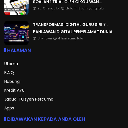
SOALAN 1 TRIAL OLEH CIKGU WAN...
Yu. Chekgu LK
dalam 12 jam yang lalu
TRANSFORMASI DIGITAL GURU SIRI 7 :
PAHLAWAN DIGITAL PENYELAMAT DUNIA
Unknown
4 hari yang lalu
HALAMAN
Utama
F.A.Q
Hubungi
Kredit AYU
Jadual Tuisyen Percuma
Apps
DIBAWAKAN KEPADA ANDA OLEH