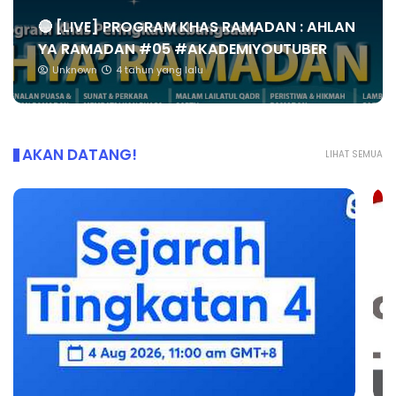
🔴 [LIVE] PROGRAM KHAS RAMADAN : AHLAN
YA RAMADAN #05 #AKADEMIYOUTUBER
Unknown
4 tahun yang lalu
AKAN DATANG!
LIHAT SEMUA