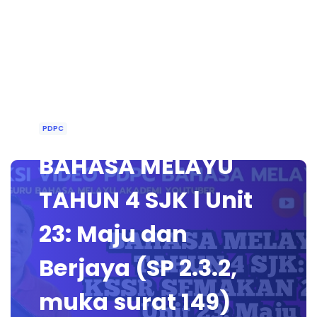
PDPC
BAHASA MELAYU
TAHUN 4 SJK l Unit
23: Maju dan
Berjaya (SP 2.3.2,
muka surat 149)