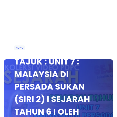
PDPC
TAJUK : UNIT 7 :
MALAYSIA DI
PERSADA SUKAN
(SIRI 2) I SEJARAH
TAHUN 6 I OLEH