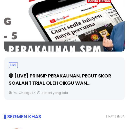
LIVE
🔴 [LIVE] PRINSIP PERAKAUNAN, PECUT SKOR
SOALAN 1 TRIAL OLEH CIKGU WAN...
Yu. Chekgu LK
sehari yang lalu
SEGMEN KHAS
LIHAT SEMUA