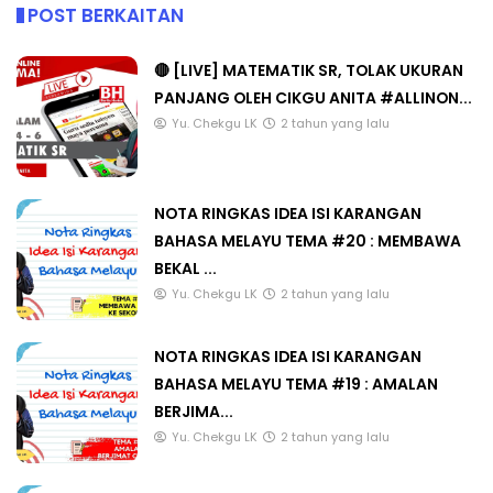
POST BERKAITAN
🔴 [LIVE] MATEMATIK SR, TOLAK UKURAN
PANJANG OLEH CIKGU ANITA #ALLINON...
Yu. Chekgu LK
2 tahun yang lalu
NOTA RINGKAS IDEA ISI KARANGAN
BAHASA MELAYU TEMA #20 : MEMBAWA
BEKAL ...
Yu. Chekgu LK
2 tahun yang lalu
NOTA RINGKAS IDEA ISI KARANGAN
BAHASA MELAYU TEMA #19 : AMALAN
BERJIMA...
Yu. Chekgu LK
2 tahun yang lalu