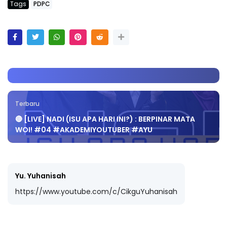
Tags
PDPC
Terbaru
🔴 [LIVE] NADI (ISU APA HARI INI?) : BERPINAR MATA
WOI! #04 #AKADEMIYOUTUBER #AYU
Yu. Yuhanisah
https://www.youtube.com/c/CikguYuhanisah