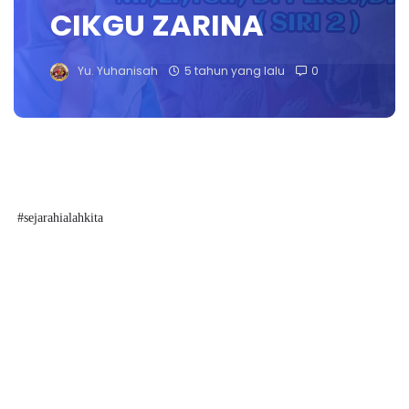
CIKGU ZARINA
Yu. Yuhanisah
5 tahun yang lalu
0
#sejarahialahkita