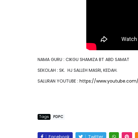
IVE
TRANSFORMASI D
SIRI 7 : PAHLAWA
 [LIVE] PRINSIP PERAKAUNAN,
PENYELAMAT DUN
EDAH TUNTAS SOALAN 1 TRIAL
NAMA GURU : CIKGU SHAMIZA BT ABD SAMAT
LEH CIKGU ...
Unknown
3 hari ya
SEKOLAH : SK. HJ SALLEH MASRI, KEDAH.
Yu. Chekgu LK
7 hari yang lalu
SALURAN YOUTUBE :
https://www.youtube.com
Tags
PDPC
Facebook
Twitter