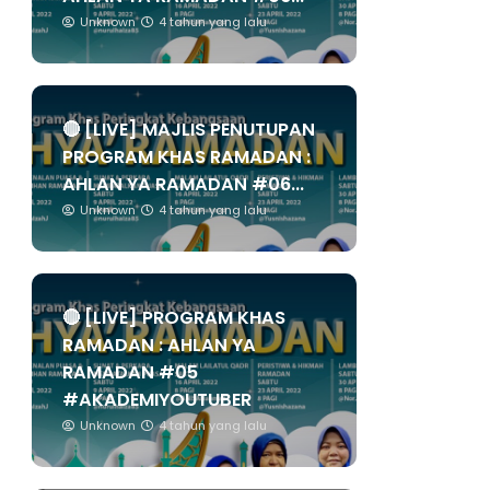
Unknown
4 tahun yang lalu
🔴 [LIVE] MAJLIS PENUTUPAN
PROGRAM KHAS RAMADAN :
AHLAN YA RAMADAN #06...
Unknown
4 tahun yang lalu
🔴 [LIVE] PROGRAM KHAS
RAMADAN : AHLAN YA
RAMADAN #05
#AKADEMIYOUTUBER
Unknown
4 tahun yang lalu