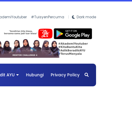
ademiYoutuber
#TuisyenPercuma
Dark mode
dit AYU
Hubungi
Privacy Policy