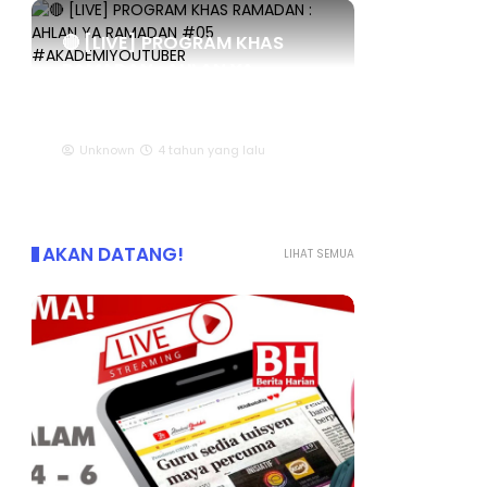
🔴 [LIVE] PROGRAM KHAS
RAMADAN : AHLAN YA
RAMADAN #05
#AKADEMIYOUTUBER
Unknown
4 tahun yang lalu
AKAN DATANG!
LIHAT SEMUA