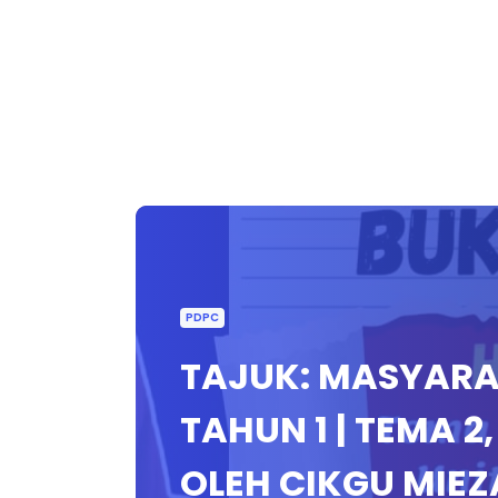
PDPC
TAJUK: MASYARA
TAHUN 1 | TEMA 2
OLEH CIKGU MIEZ