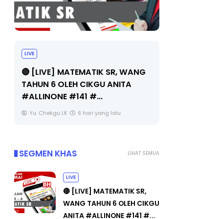
LIVE
Sejarah Ti
🔴 [LIVE] MATEMATIK SR, WANG
Unknown
TAHUN 6 OLEH CIKGU ANITA
#ALLINONE #141 #...
Yu. Chekgu LK
6 hari yang lalu
SEGMEN KHAS
LIHAT SEMUA
LIVE
🔴 [LIVE] MATEMATIK SR,
WANG TAHUN 6 OLEH CIKGU
ANITA #ALLINONE #141 #...