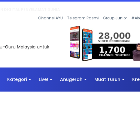
AN DIGITAL PENYELAMAT DUNIA
Channel AYU
Telegram Rasmi
Group Junior
#Ak
uru-Guru Malaysia untuk
Kategori
Live!
Anugerah
Muat Turun
Kre