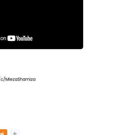
IGITAL GURU
MAJLIS ANUGERAH FFK
N DIGITAL
(FESTIVAL LENSA PENDIDIKAN -
IA
FLeP) 2026
ng lalu
Unknown
4 hari yang lalu
/c/MiezaShamiza