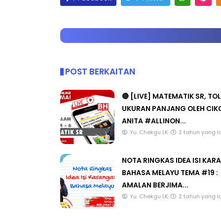
POST BERKAITAN
🔴 [LIVE] MATEMATIK SR, TO
UKURAN PANJANG OLEH CIK
ANITA #ALLINON...
Yu. Chekgu LK
2 tahun yang l
NOTA RINGKAS IDEA ISI KA
BAHASA MELAYU TEMA #19 :
AMALAN BERJIMA...
Yu. Chekgu LK
2 tahun yang l