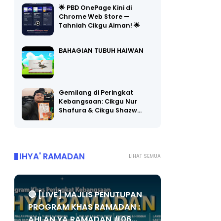
🌟 PBD OnePage Kini di
Chrome Web Store —
Tahniah Cikgu Aiman! 🌟
BAHAGIAN TUBUH HAIWAN
Gemilang di Peringkat
Kebangsaan: Cikgu Nur
Shafura & Cikgu Shazw…
IHYA' RAMADAN
LIHAT SEMUA
🔴 [LIVE] MAJLIS PENUTUPAN
PROGRAM KHAS RAMADAN :
AHLAN YA RAMADAN #06...