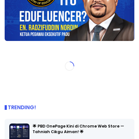
TRENDING!
🌟 PBD OnePage Kini di Chrome Web Store —
Tahniah Cikgu Aiman! 🌟