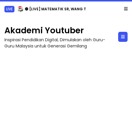
LIVE
🔴 [LIVE] MATEMATIK SR, WANG TAHUN 6 OLEH CIKGU ANITA #ALLINONE #141 #...
Akademi Youtuber
Inspirasi Pendidikan Digital, Dimulakan oleh Guru-
Guru Malaysia untuk Generasi Gemilang