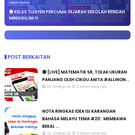
Lebih lama
🔴 KELAS TUISYEN PERCUMA SEJARAH SEKOLAH RENDAH
MINGGU INI !!!
POST BERKAITAN
🔴 [LIVE] MATEMATIK SR, TOLAK UKURAN
PANJANG OLEH CIKGU ANITA #ALLINON...
Yu. Chekgu LK
2 tahun yang lalu
NOTA RINGKAS IDEA ISI KARANGAN
BAHASA MELAYU TEMA #20 : MEMBAWA
BEKAL ...
Yu. Chekgu LK
2 tahun yang lalu