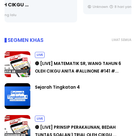
Unknown
8 hari yang lalu
SEGMEN KHAS
LIHAT SEMUA
LIVE
🔴 [LIVE] MATEMATIK SR, WANG TAHUN 6
OLEH CIKGU ANITA #ALLINONE #141 #...
Sejarah Tingkatan 4
LIVE
🔴 [LIVE] PRINSIP PERAKAUNAN, BEDAH
TUNTAS SOALAN 1 TRIAL OLEH CIKGU ...