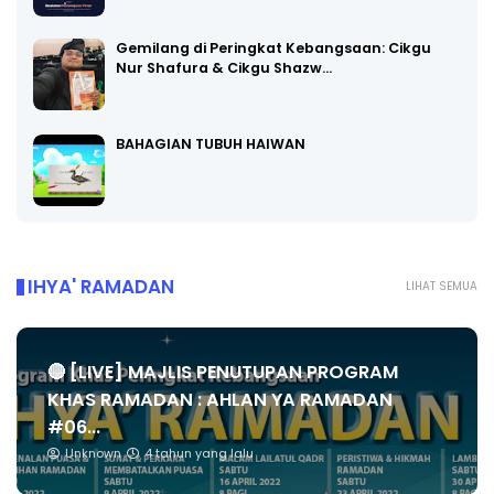
Gemilang di Peringkat Kebangsaan: Cikgu
Nur Shafura & Cikgu Shazw…
BAHAGIAN TUBUH HAIWAN
IHYA' RAMADAN
LIHAT SEMUA
🔴 [LIVE] MAJLIS PENUTUPAN PROGRAM
KHAS RAMADAN : AHLAN YA RAMADAN
#06...
Unknown
4 tahun yang lalu