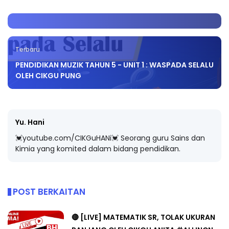
Terbaru
PENDIDIKAN MUZIK TAHUN 5 - UNIT 1 : WASPADA SELALU
OLEH CIKGU PUNG
Yu. Hani
💓youtube.com/CIKGuHANi💓 Seorang guru Sains dan
Kimia yang komited dalam bidang pendidikan.
POST BERKAITAN
🔴 [LIVE] MATEMATIK SR, TOLAK UKURAN