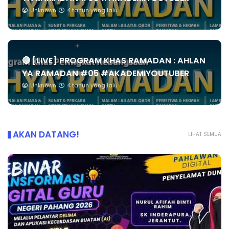
Unknown
4 tahun yang lalu
🔴 [LIVE] PROGRAM KHAS RAMADAN : AHLAN
YA RAMADAN #05 #AKADEMIYOUTUBER
Unknown
4 tahun yang lalu
AKAN DATANG!
LIHAT SEMUA