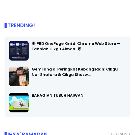
TRENDING!
🌟 PBD OnePage Kini di Chrome Web Store —
Tahniah Cikgu Aiman! 🌟
Gemilang di Peringkat Kebangsaan: Cikgu
Nur Shafura & Cikgu Shazw…
BAHAGIAN TUBUH HAIWAN
IHYA' RAMADAN
LIHAT SEMUA