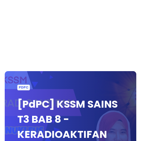
PDPC
[PdPC] KSSM SAINS
T3 BAB 8 -
KERADIOAKTIFAN