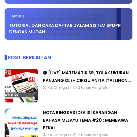
Terbaru
TUTORIAL DAN CARA DAFTAR DALAM SISTEM SPDPR
DENGAN MUDAH
POST BERKAITAN
🔴 [LIVE] MATEMATIK SR, TOLAK UKURAN
PANJANG OLEH CIKGU ANITA #ALLINON...
Yu. Chekgu LK
2 tahun yang lalu
NOTA RINGKAS IDEA ISI KARANGAN
BAHASA MELAYU TEMA #20 : MEMBAWA
BEKAL ...
Yu. Chekgu LK
2 tahun yang lalu