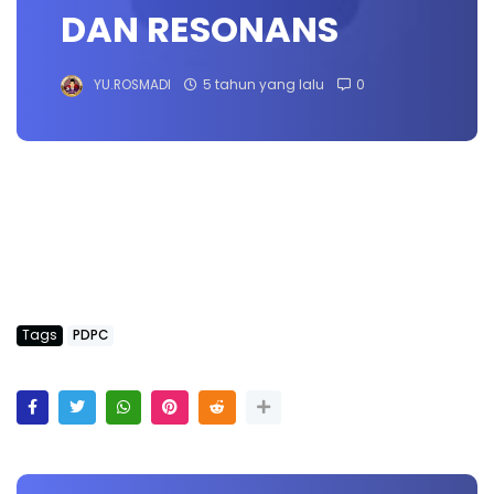
DAN RESONANS
YU.ROSMADI
5 tahun yang lalu
0
Tags
PDPC